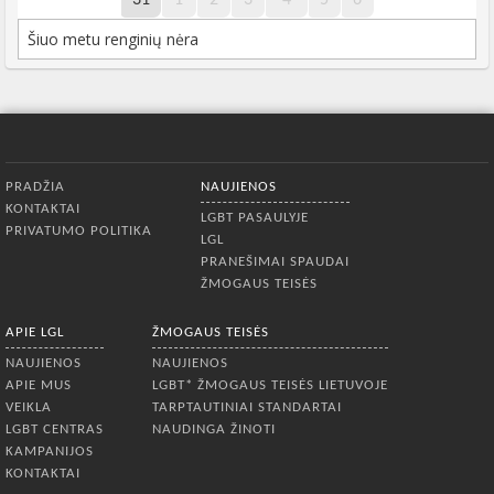
Šiuo metu renginių nėra
Apatinis meniu
PRADŽIA
NAUJIENOS
KONTAKTAI
LGBT PASAULYJE
PRIVATUMO POLITIKA
LGL
PRANEŠIMAI SPAUDAI
ŽMOGAUS TEISĖS
APIE LGL
ŽMOGAUS TEISĖS
NAUJIENOS
NAUJIENOS
APIE MUS
LGBT* ŽMOGAUS TEISĖS LIETUVOJE
VEIKLA
TARPTAUTINIAI STANDARTAI
LGBT CENTRAS
NAUDINGA ŽINOTI
KAMPANIJOS
KONTAKTAI