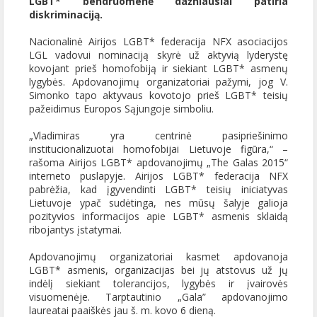
LGBT* bendruomenė dažniausiai patiria
diskriminaciją.
Nacionalinė Airijos LGBT* federacija NFX asociacijos
LGL vadovui nominaciją skyrė už aktyvią lyderystę
kovojant prieš homofobiją ir siekiant LGBT* asmenų
lygybės. Apdovanojimų organizatoriai pažymi, jog V.
Simonko tapo aktyvaus kovotojo prieš LGBT* teisių
pažeidimus Europos Sąjungoje simboliu.
„Vladimiras yra centrinė pasipriešinimo
institucionalizuotai homofobijai Lietuvoje figūra,“ –
rašoma Airijos LGBT* apdovanojimų „The Galas 2015“
interneto puslapyje. Airijos LGBT* federacija NFX
pabrėžia, kad įgyvendinti LGBT* teisių iniciatyvas
Lietuvoje ypač sudėtinga, nes mūsų šalyje galioja
pozityvios informacijos apie LGBT* asmenis sklaidą
ribojantys įstatymai.
Apdovanojimų organizatoriai kasmet apdovanoja
LGBT* asmenis, organizacijas bei jų atstovus už jų
indėlį siekiant tolerancijos, lygybės ir įvairovės
visuomenėje. Tarptautinio „Gala” apdovanojimo
laureatai paaiškės jau š. m. kovo 6 dieną.