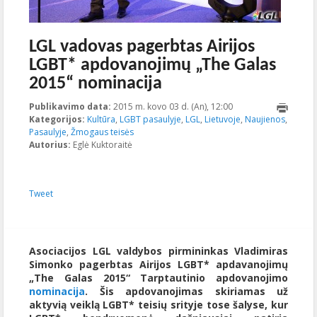
LGL vadovas pagerbtas Airijos
LGBT* apdovanojimų „The Galas
2015“ nominacija
Publikavimo data:
2015 m. kovo 03 d. (An), 12:00
2023-10-
Kategorijos:
Kultūra
,
LGBT pasaulyje
,
LGL
,
Lietuvoje
16T21:22:44+00:00
,
Naujienos
,
Pasaulyje
,
Žmogaus teisės
Autorius:
Eglė Kuktoraitė
Tweet
Asociacijos LGL valdybos pirmininkas Vladimiras
Simonko pagerbtas Airijos LGBT* apdavanojimų
„The Galas 2015“ Tarptautinio apdovanojimo
nominacija
. Šis apdovanojimas skiriamas už
aktyvią veiklą LGBT* teisių srityje tose šalyse, kur