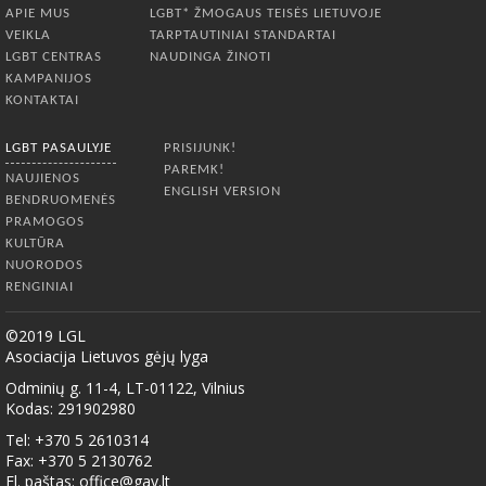
APIE MUS
LGBT* ŽMOGAUS TEISĖS LIETUVOJE
VEIKLA
TARPTAUTINIAI STANDARTAI
LGBT CENTRAS
NAUDINGA ŽINOTI
KAMPANIJOS
KONTAKTAI
LGBT PASAULYJE
PRISIJUNK!
PAREMK!
NAUJIENOS
ENGLISH VERSION
BENDRUOMENĖS
PRAMOGOS
KULTŪRA
NUORODOS
RENGINIAI
©2019 LGL
Asociacija Lietuvos gėjų lyga
Odminių g. 11-4, LT-01122, Vilnius
Kodas: 291902980
Tel: +370 5 2610314
Fax: +370 5 2130762
El. paštas:
office@gay.lt