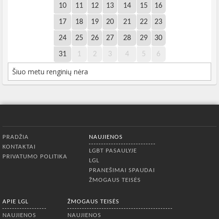
10
11
12
13
14
15
16
17
18
19
20
21
22
23
24
25
26
27
28
29
30
31
1
2
3
4
5
6
Šiuo metu renginių nėra
Apatinis meniu
PRADŽIA
NAUJIENOS
KONTAKTAI
LGBT PASAULYJE
PRIVATUMO POLITIKA
LGL
PRANEŠIMAI SPAUDAI
ŽMOGAUS TEISĖS
APIE LGL
ŽMOGAUS TEISĖS
NAUJIENOS
NAUJIENOS