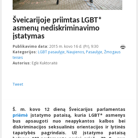
Šveicarijoje priimtas LGBT*
asmenų nediskriminavimo
įstatymas
Publikavimo data:
2015 m. kovo 16 d. (Pr), 9:30
2023-10-
Kategorijos:
LGBT pasaulyje
,
Naujienos
,
Pasaulyje
16T21:47:10+00:00
,
Žmogaus
teisės
Autorius:
Eglė Kuktoraitė
Tweet
Š. m. kovo 12 dieną Šveicarijos parlamentas
priėmė
įstatymo pataisą, kuria LGBT* asmenys
bus apsaugoti nuo neapykantos kalbos bei
diskriminacijos seksualinės orientacijos ir lytinės
tapatybės pagrindais. Už įstatymo pataisą