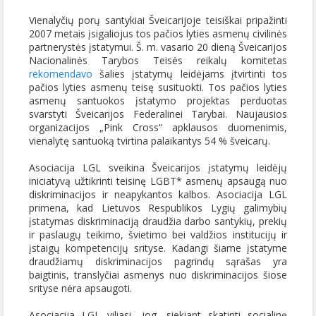
Vienalyčių porų santykiai Šveicarijoje teisiškai pripažinti
2007 metais įsigaliojus tos pačios lyties asmenų civilinės
partnerystės įstatymui. Š. m. vasario 20 dieną Šveicarijos
Nacionalinės Tarybos Teisės reikalų komitetas
rekomendavo
šalies įstatymų leidėjams įtvirtinti tos
pačios lyties asmenų teisę susituokti. Tos pačios lyties
asmenų santuokos įstatymo projektas perduotas
svarstyti Šveicarijos Federalinei Tarybai. Naujausios
organizacijos „Pink Cross“ apklausos duomenimis,
vienalytę santuoką tvirtina palaikantys 54 % šveicarų.
Asociacija LGL sveikina Šveicarijos įstatymų leidėjų
iniciatyvą užtikrinti teisinę LGBT* asmenų apsaugą nuo
diskriminacijos ir neapykantos kalbos. Asociacija LGL
primena, kad Lietuvos Respublikos Lygių galimybių
įstatymas diskriminaciją draudžia darbo santykių, prekių
ir paslaugų teikimo, švietimo bei valdžios institucijų ir
įstaigų kompetencijų srityse. Kadangi šiame įstatyme
draudžiamų diskriminacijos pagrindų sąrašas yra
baigtinis, translyčiai asmenys nuo diskriminacijos šiose
srityse nėra apsaugoti.
Asociacija LGL viliasi, jog, siekiant skatinti socialinę