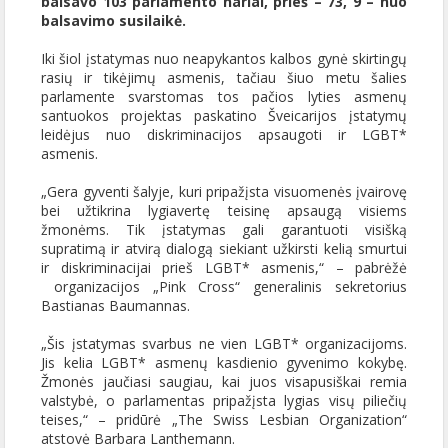
balsavo 103 parlamento nariai, prieš – 73, 9 – nuo
balsavimo susilaikė.
Iki šiol įstatymas nuo neapykantos kalbos gynė skirtingų
rasių ir tikėjimų asmenis, tačiau šiuo metu šalies
parlamente svarstomas tos pačios lyties asmenų
santuokos projektas paskatino Šveicarijos įstatymų
leidėjus nuo diskriminacijos apsaugoti ir LGBT*
asmenis.
„Gera gyventi šalyje, kuri pripažįsta visuomenės įvairovę
bei užtikrina lygiavertę teisinę apsaugą visiems
žmonėms. Tik įstatymas gali garantuoti visišką
supratimą ir atvirą dialogą siekiant užkirsti kelią smurtui
ir diskriminacijai prieš LGBT* asmenis,“ – pabrėžė
organizacijos „Pink Cross“ generalinis sekretorius
Bastianas Baumannas.
„Šis įstatymas svarbus ne vien LGBT* organizacijoms.
Jis kelia LGBT* asmenų kasdienio gyvenimo kokybę.
Žmonės jaučiasi saugiau, kai juos visapusiškai remia
valstybė, o parlamentas pripažįsta lygias visų piliečių
teises,“ – pridūrė „The Swiss Lesbian Organization“
atstovė Barbara Lanthemann.