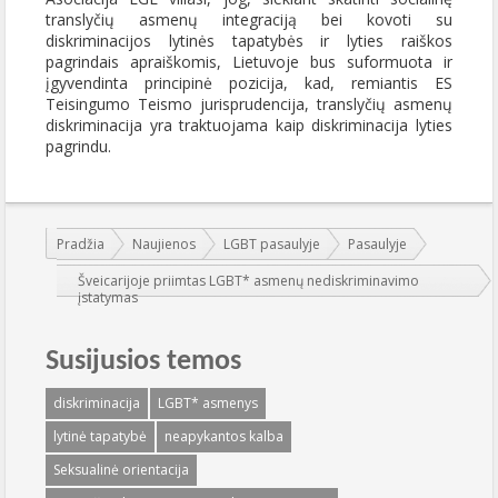
translyčių asmenų integraciją bei kovoti su
diskriminacijos lytinės tapatybės ir lyties raiškos
pagrindais apraiškomis, Lietuvoje bus suformuota ir
įgyvendinta principinė pozicija, kad, remiantis ES
Teisingumo Teismo jurisprudencija, translyčių asmenų
diskriminacija yra traktuojama kaip diskriminacija lyties
pagrindu.
Jūs esate čia:
Pradžia
Naujienos
LGBT pasaulyje
Pasaulyje
Šveicarijoje priimtas LGBT* asmenų nediskriminavimo
įstatymas
Susijusios temos
diskriminacija
LGBT* asmenys
lytinė tapatybė
neapykantos kalba
Seksualinė orientacija