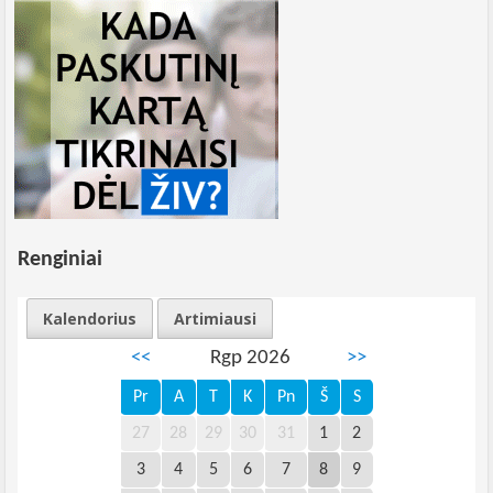
Renginiai
Kalendorius
Artimiausi
<<
Rgp 2026
>>
Pr
A
T
K
Pn
Š
S
27
28
29
30
31
1
2
3
4
5
6
7
8
9