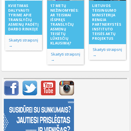
17 METŲ
KVIETIMAS
LIETUVOS
NEŽINOMYBĖS:
DALYVAUTI
TEISINGUMO
AR TEISMAI
TYRIME APIE
MINISTERIJA
IŠSPRĘS
TRANSLYČIŲ
RENGIA
TRANSLYČIŲ
ASMENŲ PADĖTĮ
PARTNERYSTĖS
ASMENŲ
DARBO RINKOJE
INSTITUTO
TEISĖTŲ
TEISĖS AKTŲ
LŪKESČIŲ
PROJEKTUS
Skaityti straipsnį
KLAUSIMĄ?
→
Skaityti straipsnį
Skaityti straipsnį
→
→
Svarbių įrašų meniu