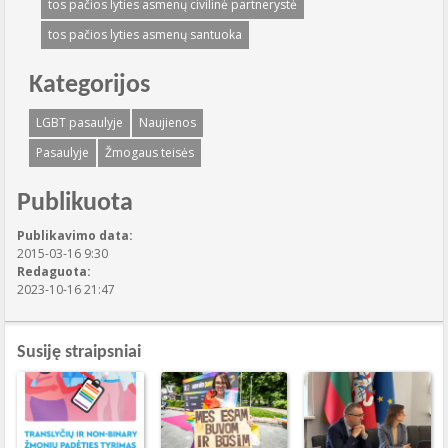
tos pačios lyties asmenų civilinė partnerystė
tos pačios lyties asmenų santuoka
Kategorijos
LGBT pasaulyje
Naujienos
Pasaulyje
Žmogaus teisės
Publikuota
Publikavimo data:
2015-03-16 9:30
Redaguota:
2023-10-16 21:47
Susiję straipsniai