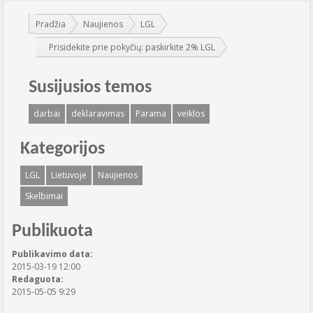
Jūs esate čia:
Pradžia
Naujienos
LGL
Prisidėkite prie pokyčių: paskirkite 2% LGL
Susijusios temos
darbai
deklaravimas
Parama
veiklos
Kategorijos
LGL
Lietuvoje
Naujienos
Skelbimai
Publikuota
Publikavimo data:
2015-03-19 12:00
Redaguota:
2015-05-05 9:29