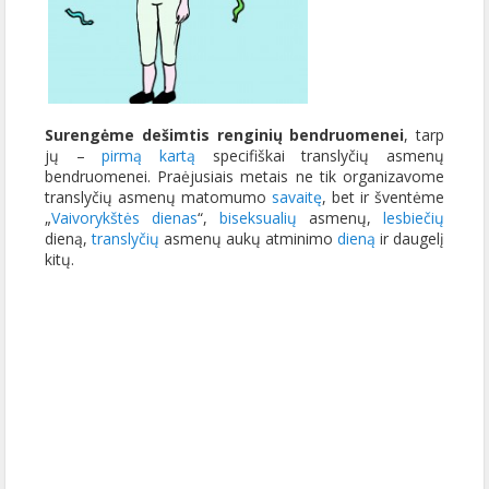
Surengėme dešimtis renginių bendruomenei
, tarp
jų –
pirmą kartą
specifiškai translyčių asmenų
bendruomenei. Praėjusiais metais ne tik organizavome
translyčių asmenų matomumo
savaitę
, bet ir šventėme
„
Vaivorykštės dienas
“,
biseksualių
asmenų,
lesbiečių
dieną,
translyčių
asmenų aukų atminimo
dieną
ir daugelį
kitų.