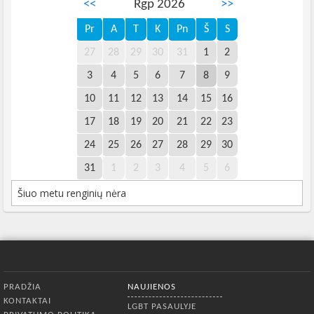
<<
Rgp 2026
>>
Pr
A
T
K
Pn
Š
S
27
28
29
30
31
1
2
3
4
5
6
7
8
9
10
11
12
13
14
15
16
17
18
19
20
21
22
23
24
25
26
27
28
29
30
31
1
2
3
4
5
6
Šiuo metu renginių nėra
Apatinis meniu
PRADŽIA
NAUJIENOS
KONTAKTAI
LGBT PASAULYJE