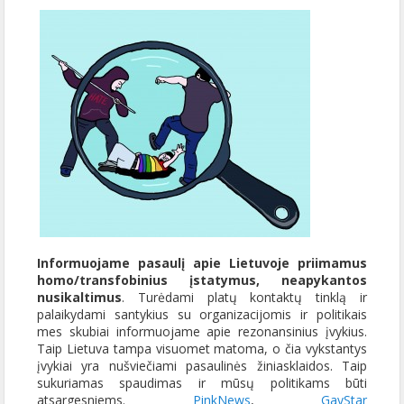
Informuojame pasaulį apie Lietuvoje priimamus
homo/transfobinius įstatymus, neapykantos
nusikaltimus
. Turėdami platų kontaktų tinklą ir
palaikydami santykius su organizacijomis ir politikais
mes skubiai informuojame apie rezonansinius įvykius.
Taip Lietuva tampa visuomet matoma, o čia vykstantys
įvykiai yra nušviečiami pasaulinės žiniasklaidos. Taip
sukuriamas spaudimas ir mūsų politikams būti
atsargesniems.
PinkNews
,
GayStar