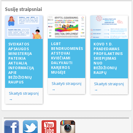
Susiję straipsniai
LGBT
SVEIKATOS
KOVO 1 D.
BENDRUOMENĖS
APSAUGOS
PRADEDAMAS
ATSTOVAI
MINISTERIJA
PROFILAKTINIS
KVIEČIAMI
PATEIKIA
SKIEPIJIMAS
DALYVAUTI
AKTUALIĄ
NUO
KARJEROS
INFORMACIJĄ
BEŽDŽIONIŲ
MUGĖJE
APIE
RAUPŲ
BEŽDŽIONIŲ
RAUPUS
Skaityti straipsnį
Skaityti straipsnį
→
→
Skaityti straipsnį
→
Svarbių įrašų meniu