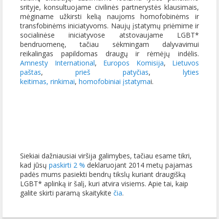
srityje, konsultuojame civilinės partnerystės klausimais,
mėginame užkirsti kelią naujoms homofobinėms ir
transfobinėms iniciatyvoms. Naujų įstatymų priėmime ir
socialinėse iniciatyvose atstovaujame LGBT*
bendruomenę, tačiau sėkmingam dalyvavimui
reikalingas papildomas draugų ir rėmėjų indėlis.
Amnesty International
,
Europos Komisija
,
Lietuvos
paštas
,
prieš patyčias
,
lyties
keitimas,
rinkimai
,
homofobiniai įstatyma
i.
Siekiai dažniausiai viršija galimybes, tačiau esame tikri,
kad jūsų
paskirti 2 %
deklaruojant 2014 metų pajamas
padės mums pasiekti bendrų tikslų kuriant draugišką
LGBT* aplinką ir šalį, kuri atvira visiems. Apie tai, kaip
galite skirti paramą skaitykite
čia
.