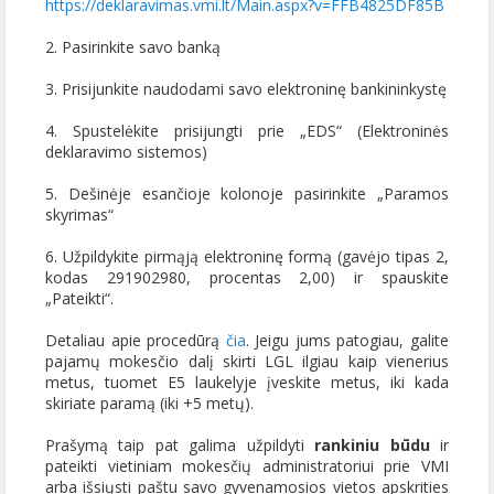
https://deklaravimas.vmi.lt/Main.aspx?v=FFB4825DF85B
2. Pasirinkite savo banką
3. Prisijunkite naudodami savo elektroninę bankininkystę
4. Spustelėkite prisijungti prie „EDS“ (Elektroninės
deklaravimo sistemos)
5. Dešinėje esančioje kolonoje pasirinkite „Paramos
skyrimas“
6. Užpildykite pirmąją elektroninę formą (gavėjo tipas 2,
kodas 291902980, procentas 2,00) ir spauskite
„Pateikti“.
Detaliau apie procedūrą
čia
. Jeigu jums patogiau, galite
pajamų mokesčio dalį skirti LGL ilgiau kaip vienerius
metus, tuomet E5 laukelyje įveskite metus, iki kada
skiriate paramą (iki +5 metų).
Prašymą taip pat galima užpildyti
rankiniu būdu
ir
pateikti vietiniam mokesčių administratoriui prie VMI
arba išsiųsti paštu savo gyvenamosios vietos apskrities