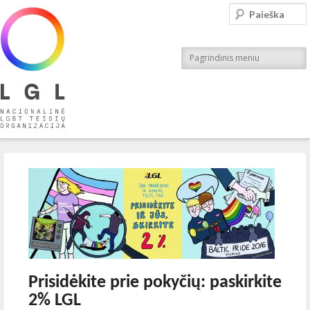
LGL
Paieška
Nacionalinė LGBT teisių organizacija
Pagrindinis meniu
Įrašo navigacija
←
Ankstesnis
Kitas
→
Prisidėkite prie pokyčių: paskirkite
2% LGL