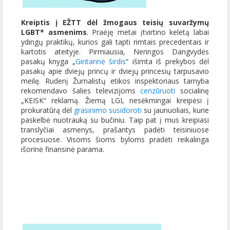
Kreiptis į EŽTT dėl žmogaus teisių suvaržymų
LGBT* asmenims
. Praėję metai įtvirtino keletą labai
ydingų praktikų, kurios gali tapti rimtais precedentais ir
kartotis ateityje. Pirmiausia, Neringos Dangvydės
pasakų knyga „
Gintarinė širdis
“ išimta iš prekybos dėl
pasakų apie dviejų princų ir dviejų princesių tarpusavio
meilę. Rudenį Žurnalistų etikos inspektoriaus tarnyba
rekomendavo šalies televizijoms
cenzūruoti
socialinę
„KEISK“ reklamą. Žiemą LGL nesėkmingai kreipėsi į
prokuratūrą dėl
grasinimo susidoroti
su jaunuoliais, kurie
paskelbė nuotrauką su bučiniu. Taip pat į mus kreipiasi
translyčiai asmenys, prašantys padėti teisiniuose
procesuose. Visoms šioms byloms pradėti reikalinga
išorinė finansinė parama.