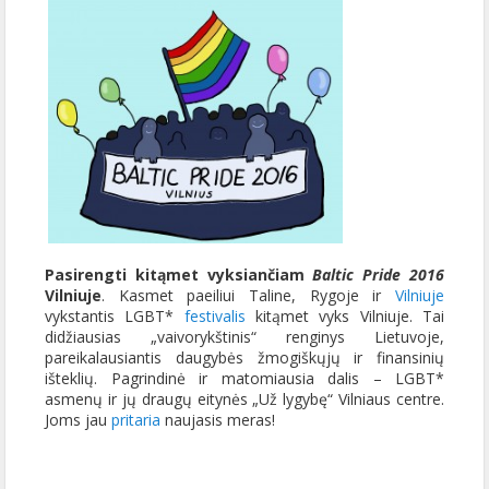
Pasirengti kitąmet vyksiančiam
Baltic Pride 2016
Vilniuje
. Kasmet paeiliui Taline, Rygoje ir
Vilniuje
vykstantis LGBT*
festivalis
kitąmet vyks Vilniuje. Tai
didžiausias „vaivorykštinis“ renginys Lietuvoje,
pareikalausiantis daugybės žmogiškųjų ir finansinių
išteklių. Pagrindinė ir matomiausia dalis – LGBT*
asmenų ir jų draugų eitynės „Už lygybę“ Vilniaus centre.
Joms jau
pritaria
naujasis meras!