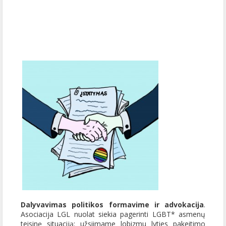
Dalyvavimas politikos formavime ir advokacija
.
Asociacija LGL nuolat siekia pagerinti LGBT* asmenų
teisinę situaciją: užsiimame lobizmu lyties pakeitimo