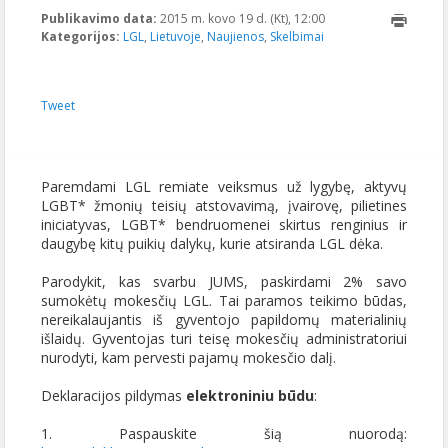
Publikavimo data:
2015 m. kovo 19 d. (Kt), 12:00
2015-05-
Kategorijos:
LGL
,
Lietuvoje
,
Naujienos
,
Skelbimai
05T09:29:29+00:00
Tweet
Paremdami LGL remiate veiksmus už lygybę, aktyvų
LGBT* žmonių teisių atstovavimą, įvairovę, pilietines
iniciatyvas, LGBT* bendruomenei skirtus renginius ir
daugybę kitų puikių dalykų, kurie atsiranda LGL dėka.
Parodykit, kas svarbu JUMS, paskirdami 2% savo
sumokėtų mokesčių LGL. Tai paramos teikimo būdas,
nereikalaujantis iš gyventojo papildomų materialinių
išlaidų. Gyventojas turi teisę mokesčių administratoriui
nurodyti, kam pervesti pajamų mokesčio dalį.
Deklaracijos pildymas
elektroniniu būdu
:
1. Paspauskite šią nuorodą: