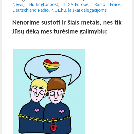
News
,
Huffingtonpost
,
ILGA-Europe
,
Radio Frace
,
Deutschland Radio
,
NOL.hu
,
laiškai delegacijoms
.
Nenorime sustoti ir šiais metais, nes tik
Jūsų dėka mes turėsime galimybių: