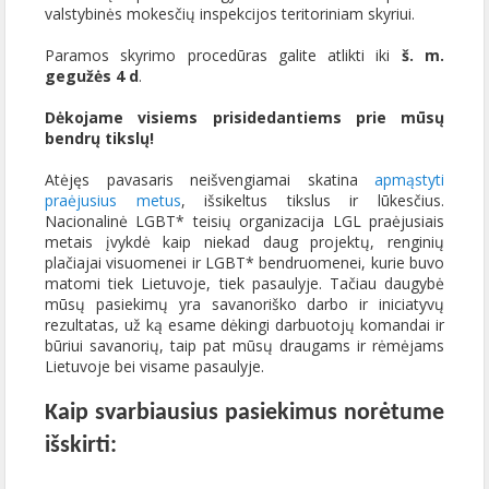
valstybinės mokesčių inspekcijos teritoriniam skyriui.
Paramos skyrimo procedūras galite atlikti iki
š. m.
gegužės 4 d
.
Dėkojame visiems prisidedantiems prie mūsų
bendrų tikslų!
Atėjęs pavasaris neišvengiamai skatina
apmąstyti
praėjusius metus
, išsikeltus tikslus ir lūkesčius.
Nacionalinė LGBT* teisių organizacija LGL praėjusiais
metais įvykdė kaip niekad daug projektų, renginių
plačiajai visuomenei ir LGBT* bendruomenei, kurie buvo
matomi tiek Lietuvoje, tiek pasaulyje. Tačiau daugybė
mūsų pasiekimų yra savanoriško darbo ir iniciatyvų
rezultatas, už ką esame dėkingi darbuotojų komandai ir
būriui savanorių, taip pat mūsų draugams ir rėmėjams
Lietuvoje bei visame pasaulyje.
Kaip svarbiausius pasiekimus norėtume
išskirti: