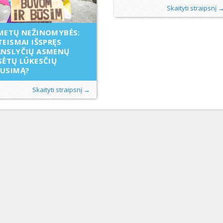
Skaityti straipsnį 
METŲ NEŽINOMYBĖS:
TEISMAI IŠSPRĘS
ANSLYČIŲ ASMENŲ
SĖTŲ LŪKESČIŲ
AUSIMĄ?
Skaityti straipsnį →