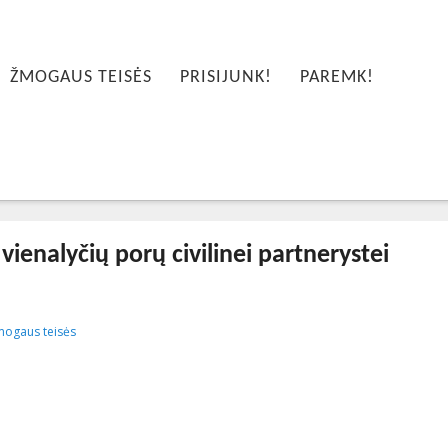
ŽMOGAUS TEISĖS
PRISIJUNK!
PAREMK!
vienalyčių porų civilinei partnerystei
10-16T21:40:00+00:00
ogaus teisės