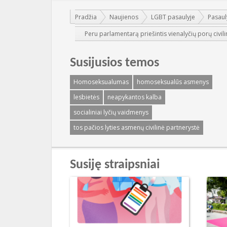
Jūs esate čia:
Pradžia
Naujienos
LGBT pasaulyje
Pasaul
Peru parlamentarą priešintis vienalyčių porų civilin
Susijusios temos
Homoseksualumas
homoseksualūs asmenys
lesbietės
neapykantos kalba
socialiniai lyčių vaidmenys
tos pačios lyties asmenų civilinė partnerystė
Susiję straipsniai