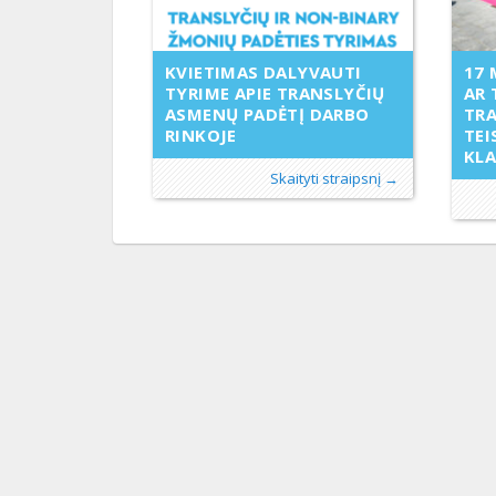
17 
KVIETIMAS DALYVAUTI
AR 
TYRIME APIE TRANSLYČIŲ
TR
ASMENŲ PADĖTĮ DARBO
TEI
RINKOJE
KL
Skaityti straipsnį →