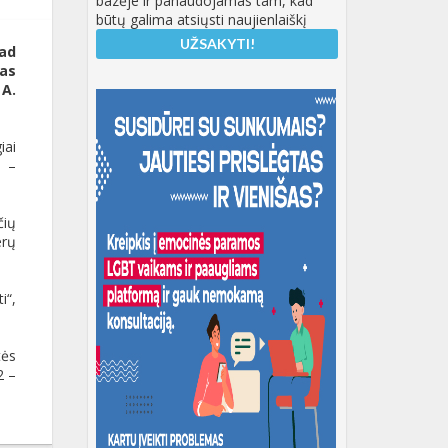
bazėje ir panaudojamas tam, kad
būtų galima atsiųsti naujienlaiškį
kad
las
 A.
iai
“ –
čių
erų
i“,
tės
2 –