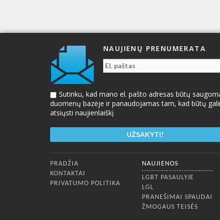
NAUJIENŲ PRENUMERATA
Sutinku, kad mano el. pašto adresas būtų saugom
duomenų bazėje ir panaudojamas tam, kad būtų gal
atsiųsti naujienlaiškį
Apatinis meniu
PRADŽIA
NAUJIENOS
KONTAKTAI
LGBT PASAULYJE
PRIVATUMO POLITIKA
LGL
PRANEŠIMAI SPAUDAI
ŽMOGAUS TEISĖS