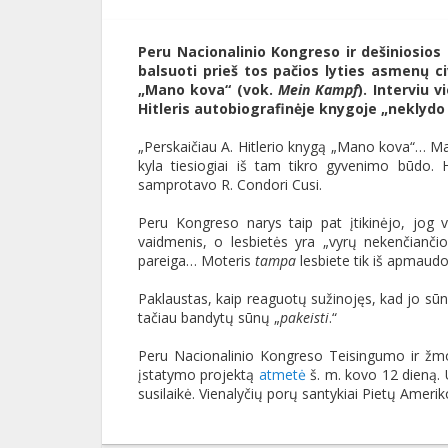
Peru Nacionalinio Kongreso ir dešiniosios
balsuoti prieš tos pačios lyties asmenų civ
„Mano kova“ (vok.
Mein Kampf
). Interviu 
Hitleris autobiografinėje knygoje „neklydo 
„Perskaičiau A. Hitlerio knygą „Mano kova“… Mana
kyla tiesiogiai iš tam tikro gyvenimo būdo
samprotavo R. Condori Cusi.
Peru Kongreso narys taip pat įtikinėjo, jog vy
vaidmenis, o lesbietės yra „vyrų nekenčianči
pareiga… Moteris
tampa
lesbiete tik iš apmaudo
Paklaustas, kaip reaguotų sužinojęs, kad jo sūnus
tačiau bandytų sūnų „
pakeisti
.“
Peru Nacionalinio Kongreso Teisingumo ir žmog
įstatymo projektą
atmetė
š. m. kovo 12 dieną. 
susilaikė. Vienalyčių porų santykiai Pietų Amerik