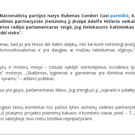
 Nacionalistų partijos narys Rubenas Condori Cusi
pareiškė
, 
ilinės partnerystės įteisinimą jį įkvėpė Adolfo Hitlerio veika
vietos radijui parlamentaras teigė, jog Holokausto kaltininkas
dėl visko“.
u, kad jis yra teisus dėl dalies dalykų, nes kai kurie neteisingi poelg
. Homoseksualumas ir yra daugiau ar mažiau netinkamas elgesys,
rų ir moterų misija – tobulai vykdyti stereotipinius socialinius ly
os“ moterys. „Skalbimas, lyginimas ir gaminimas yra išimtinai mot
 vyrams,“ – aiškino politikas.
 yra gėjus, parlamentaras tikino, jog stengtųsi jį „suprasti ir palaikyt
aus teisių komitetas tos pačios lyties asmenų civilinės partnerys
Už įstatymo projekto priėmimą balsavo 4 komiteto nariai, prieš – 7, 
os valstybėje šiuo metu teisiškai nepripažįstami.