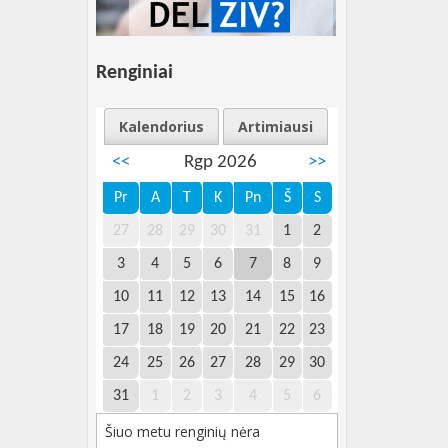
Renginiai
Kalendorius
Artimiausi
<<
Rgp 2026
>>
Pr
A
T
K
Pn
Š
S
27
28
29
30
31
1
2
3
4
5
6
7
8
9
10
11
12
13
14
15
16
17
18
19
20
21
22
23
24
25
26
27
28
29
30
31
1
2
3
4
5
6
Šiuo metu renginių nėra