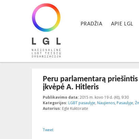
LGL
Pagrindinis meniu
Nacionalinė LGBT teisių organizacija
EITI PRIE PIRMINIO TURINIO
EITI PRIE ANTRINIO TURINIO
PRADŽIA
APIE LGL
Įrašo navigacija
←
Ankstesnis
Kitas
→
Peru parlamentarą priešintis 
įkvėpė A. Hitleris
Publikavimo data:
2015 m. kovo 19 d. (Kt), 9:30
2023-
Kategorijos:
LGBT pasaulyje
,
Naujienos
,
Pasaulyje
,
Žm
Autorius:
Eglė Kuktoraitė
Tweet