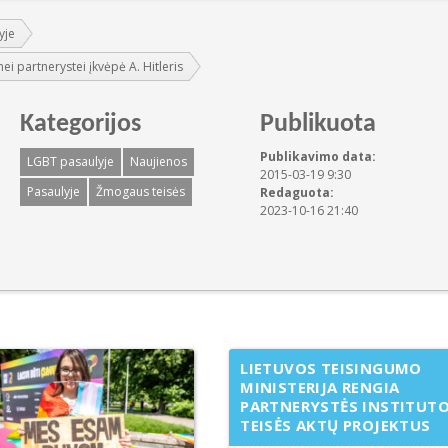
yje
ei partnerystei įkvėpė A. Hitleris
Kategorijos
Publikuota
Publikavimo data:
LGBT pasaulyje
Naujienos
2015-03-19 9:30
Pasaulyje
Žmogaus teisės
Redaguota:
2023-10-16 21:40
LIETUVOS TEISINGUMO
MINISTERIJA RENGIA
PARTNERYSTĖS INSTITUT
TEISĖS AKTŲ PROJEKTUS