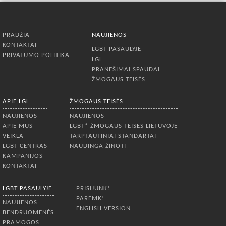
Apatinis meniu
PRADŽIA
NAUJIENOS
KONTAKTAI
LGBT PASAULYJE
PRIVATUMO POLITIKA
LGL
PRANEŠIMAI SPAUDAI
ŽMOGAUS TEISĖS
APIE LGL
ŽMOGAUS TEISĖS
NAUJIENOS
NAUJIENOS
APIE MUS
LGBT* ŽMOGAUS TEISĖS LIETUVOJE
VEIKLA
TARPTAUTINIAI STANDARTAI
LGBT CENTRAS
NAUDINGA ŽINOTI
KAMPANIJOS
KONTAKTAI
LGBT PASAULYJE
PRISIJUNK!
PAREMK!
NAUJIENOS
ENGLISH VERSION
BENDRUOMENĖS
PRAMOGOS