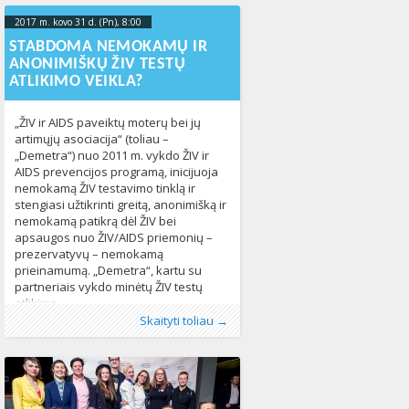
prieinamomis sveikatos priežiūros
paslaugomis, bet ir galėtų pasikeisti
2017 m. kovo 31 d. (Pn), 8:00
2023-10-
asmens tapatybės dokumentus be
19T14:04:08+00:00
STABDOMA NEMOKAMŲ IR
privalomojo chirurginės operacijos
ANONIMIŠKŲ ŽIV TESTŲ
reikalavimo. Nors ne viskas pavyksta
ATLIKIMO VEIKLA?
lengvai ir
„ŽIV ir AIDS paveiktų moterų bei jų
artimųjų asociacija“ (toliau –
„Demetra“) nuo 2011 m. vykdo ŽIV ir
AIDS prevencijos programą, inicijuoja
nemokamą ŽIV testavimo tinklą ir
stengiasi užtikrinti greitą, anonimišką ir
nemokamą patikrą dėl ŽIV bei
apsaugos nuo ŽIV/AIDS priemonių –
prezervatyvų – nemokamą
prieinamumą. „Demetra“, kartu su
partneriais vykdo minėtų ŽIV testų
atlikimą
Publikavo
Kategorijos:
Žymos:
sveikatos apsauga
:
Aliona
Lietuvoje
, LGL
,
Naujienos
,
ŽIV
271
253
Skaityti toliau →