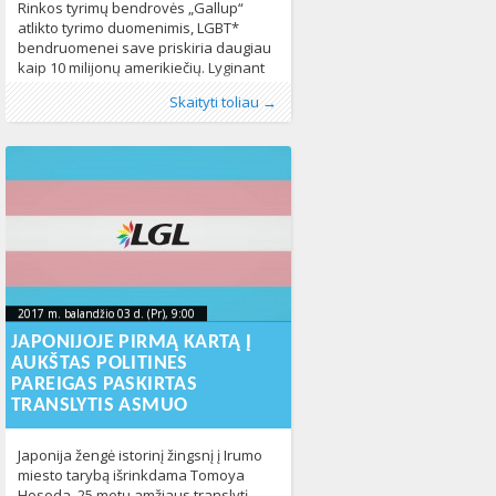
Rinkos tyrimų bendrovės „Gallup“
atlikto tyrimo duomenimis, LGBT*
bendruomenei save priskiria daugiau
kaip 10 milijonų amerikiečių. Lyginant
su 2012 metais, šis skaičius išaugo 0,6
Publikavo
Kategorijos:
Žymos:
Biseksualumas
:
Aliona
LGBT pasaulyje
, LGL
,
Homoseksualumas
,
Naujienos
,
,
Skaityti toliau →
proc. „Gallup“ atlikto tyrimo
Pasaulyje
LGBT* bendruomenė
347
412
duomenimis, 4,1 proc. JAV gyventojų
tvirtina esantys homoseksualūs,
biseksualūs arba translyčiai. „Tyrimo
duomenys rodo, kad LGBT*
bendruomenei save priskiria
rekordinis skaičius amerikiečių.
Lyginant su 2012 metais atlikto
2017 m. balandžio 03 d. (Pr), 9:00
2023-10-
2017 m. balandžio 03 d. (Pr), 9:00
2023-10-19T14:02:13+00:00
19T14:02:13+00:00
JAPONIJOJE PIRMĄ KARTĄ Į
AUKŠTAS POLITINES
PAREIGAS PASKIRTAS
TRANSLYTIS ASMUO
Japonija žengė istorinį žingsnį į Irumo
miesto tarybą išrinkdama Tomoya
Hosoda, 25 metų amžiaus translytį