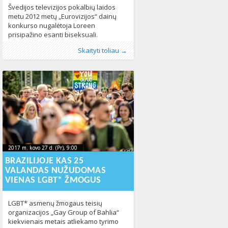
Švedijos televizijos pokalbių laidos
metu 2012 metų „Eurovizijos“ dainų
konkurso nugalėtoja Loreen
prisipažino esanti biseksuali.
,,Daugelis žmonių yra susikoncentravę
Publikavo
Kategorijos:
Žymos:
Biseksualumas
:
Aliona
Kultūra
, LGL
,
Naujienos
,
Seksualinė
,
Pasaulyje
349
Skaityti toliau →
į lytį, seksualinę orientaciją. Meilė yra
orientacija
316
kur kas daugiau. Aš dažnai sakau:
meilė yra ten, kur tu ją randi,“ –
pasakojo atlikėja. Laidos vedėjui
paprašius patikslinti, ar tai reiškia, kad
dainininkė yra biseksuali, Loreen
atsakė teigiamai.
2017 m. kovo 27 d. (Pr), 9:00
2023-10-
2017 m. kovo 27 d. (Pr), 9:00
2023-10-19T13:05:26+00:00
19T13:05:26+00:00
BRAZILIJOJE KAS 25
VALANDAS NUŽUDOMAS
VIENAS LGBT* ŽMOGUS
LGBT* asmenų žmogaus teisių
organizacijos „Gay Group of Bahlia“
kiekvienais metais atliekamo tyrimo