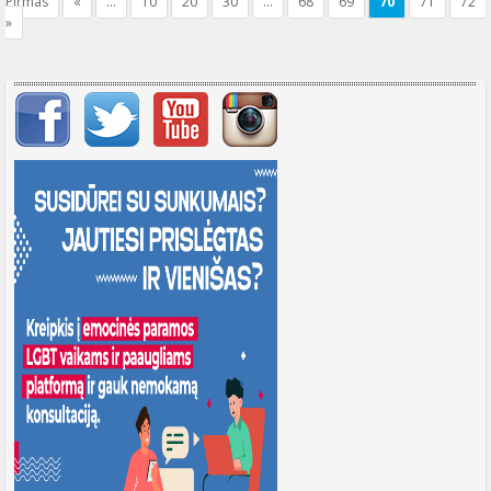
Pirmas
«
...
10
20
30
...
68
69
70
71
72
»
Svarbių įrašų meniu