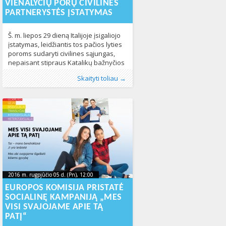
VIENALYČIŲ PORŲ CIVILINĖS
PARTNERYSTĖS ĮSTATYMAS
Š. m. liepos 29 dieną Italijoje įsigaliojo
įstatymas, leidžiantis tos pačios lyties
poroms sudaryti civilines sąjungas,
nepaisant stipraus Katalikų bažnyčios
pasipriešinimo, dėl kurio į įstatymo
Publikavo
Kategorijos:
Žymos:
tos pačios lyties porų civilinė
:
Aliona
Naujienos
, LGL
,
Pasaulyje
,
Žmogaus
Skaityti toliau →
nuostatas neįtrauktas pasiūlymas
teisės
partnerystė
349
,
vienalytės poros
396
homoseksualioms poroms suteikti
teisę įsivaikinti. Vos įsigaliojus
įstatymui sulaukta daug tos pačios
lyties porų prašymų sudaryti civilinę
partnerystę, tačiau nežinoma, kam tai
pavyko padaryti pirmiesiems. Priimti
tos
2016 m. rugpjūčio 05 d. (Pn), 12:00
2016-08-
2016 m. rugpjūčio 05 d. (Pn), 12:00
2016-08-08T09:54:19+00:00
08T09:54:19+00:00
EUROPOS KOMISIJA PRISTATĖ
SOCIALINĘ KAMPANIJĄ „MES
VISI SVAJOJAME APIE TĄ
PATĮ“