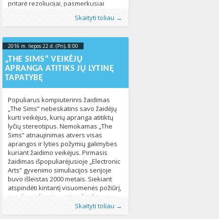
pritarė rezoliucijai, pasmerkusiai
smurtą ir diskriminaciją seksualinės
Publikavo
Kategorijos:
Žymos:
diskriminacija
:
Aliona
Naujienos
, LGL
,
,
jungtinės tautos
Pasaulyje
,
Žmogaus
,
Skaityti toliau →
orientacijos ir/ar lytinės tapatybės
teisės
LGBT* asmenys
349
,
lytinė tapatybė
,
Seksualinė
pagrindais. Rezoliucijai pritarė 23 JT
orientacija
,
Žmogaus teisės
770
Žmogaus teisių tarybos valstybės
2016 m. liepos 22 d. (Pn), 8:00
2023-10-
narės, prieštaravo – 18, o 6 – susilaikė.
Už rezoliuciją balsavo: Albanija, Belgija,
18T10:48:45+00:00
„THE SIMS“ VEIKĖJŲ
Bolivija, Ekvadoras, Gruzija, Jungtinė
APRANGA ATITIKS JŲ LYTINĘ
Karalystė, Kuba, Latvija, Makedonija,
TAPATYBĘ
Meksika, Mongolija, Nyderlandai,
Panama, Paragvajus, Pietų Korėja,
Populiarus kompiuterinis žaidimas
Portugalija, Prancūzija,
„The Sims“ nebeskatins savo žaidėjų
kurti veikėjus, kurių apranga atitiktų
lyčių stereotipus. Nemokamas „The
Sims“ atnaujinimas atvers visas
aprangos ir lyties požymių galimybes
kuriant žaidimo veikėjus. Pirmasis
žaidimas išpopuliarėjusioje „Electronic
Arts“ gyvenimo simuliacijos serijoje
buvo išleistas 2000 metais. Siekiant
atspindėti kintantį visuomenės požiūrį,
per daugelį metų serijos žaidimuose
Publikavo
Kategorijos:
Žymos:
lyties raiška
:
Aliona
Kultūra
, LGL
,
,
lytinė tapatybė
Naujienos
,
Pasaulyje
299
349
buvo atliekami pakeitimai, įskaitant
Skaityti toliau →