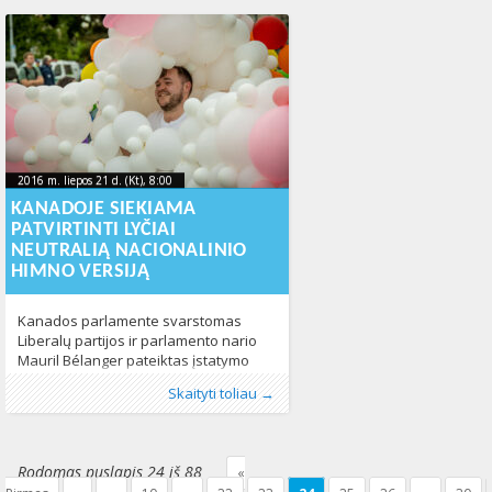
2016 m. liepos 21 d. (Kt), 8:00
2023-10-
2016 m. liepos 21 d. (Kt), 8:00
2023-10-18T10:50:39+00:00
18T10:50:39+00:00
KANADOJE SIEKIAMA
PATVIRTINTI LYČIAI
NEUTRALIĄ NACIONALINIO
HIMNO VERSIJĄ
Kanados parlamente svarstomas
Liberalų partijos ir parlamento nario
Mauril Bélanger pateiktas įstatymo
projektas, kuriuo siekiama patvirtinti
Publikavo
Kategorijos:
:
Aliona
LGBT pasaulyje
, LGL
,
Naujienos
,
Skaityti toliau →
lyčiai neutralią Kanados nacionalinio
Pasaulyje
,
Žmogaus teisės
443
himno „O Canada“ versiją. Laisvame
balsavime siūlomiems pakeitimams
pritarė 219 parlamento narių,
Rodomas puslapis 24 iš 88
«
prieštaravo – 79 nariai. Himne