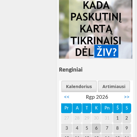
Renginiai
Kalendorius
Artimiausi
<<
Rgp 2026
>>
Pr
A
T
K
Pn
Š
S
27
28
29
30
31
1
2
3
4
5
6
7
8
9