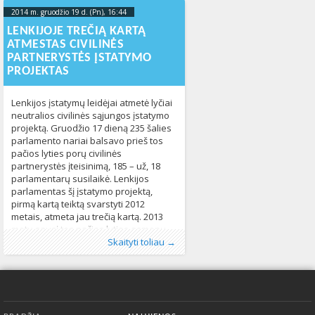
įstatymai galioja valstybėje, kur jie
pačios lyties porų civilinė partnerystė
,
paskirti eiti pareigas. 2014 metų birželį
2014 m. gruodžio 19 d. (Pn), 16:44
2023-10-
žmogaus teisių pažeidimai
1119
JT generalinis sekretorius Ban
16T19:37:21+00:00
LENKIJOJE TREČIĄ KARTĄ
Kimunas išleido administracinį
ATMESTAS CIVILINĖS
nutarimą, kad visų JT pareigas einančių
PARTNERYSTĖS ĮSTATYMO
pareigūnų, kurių partnerystė oficialiai
PROJEKTAS
įregistruota valstybėje narėje,
gyvenimo
Lenkijos įstatymų leidėjai atmetė lyčiai
neutralios civilinės sąjungos įstatymo
projektą. Gruodžio 17 dieną 235 šalies
parlamento nariai balsavo prieš tos
pačios lyties porų civilinės
partnerystės įteisinimą, 185 – už, 18
parlamentarų susilaikė. Lenkijos
parlamentas šį įstatymo projektą,
pirmą kartą teiktą svarstyti 2012
metais, atmeta jau trečią kartą. 2013
metų sausį tos pačios lyties asmenų
Publikavo
Kategorijos:
Žymos:
įstatymo projektas
:
Aliona
LGBT pasaulyje
, LGL
,
tos pačios lyties
,
Naujienos
248
civilinės
Skaityti toliau →
porų civilinė partnerystė
402
Apatinis meniu