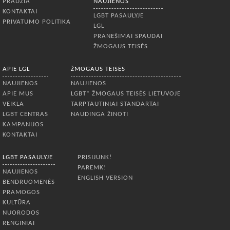
PRADŽIA
NAUJIENOS
KONTAKTAI
LGBT PASAULYJE
PRIVATUMO POLITIKA
LGL
PRANEŠIMAI SPAUDAI
ŽMOGAUS TEISĖS
APIE LGL
ŽMOGAUS TEISĖS
NAUJIENOS
NAUJIENOS
APIE MUS
LGBT* ŽMOGAUS TEISĖS LIETUVOJE
VEIKLA
TARPTAUTINIAI STANDARTAI
LGBT CENTRAS
NAUDINGA ŽINOTI
KAMPANIJOS
KONTAKTAI
LGBT PASAULYJE
PRISIJUNK!
PAREMK!
NAUJIENOS
ENGLISH VERSION
BENDRUOMENĖS
PRAMOGOS
KULTŪRA
NUORODOS
RENGINIAI