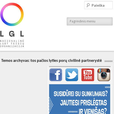
LGL
Paieška
Nacionalinė LGBT teisių organizacija
Pagrindinis meniu
Temos archyvas:
tos pačios lyties porų civilinė partnerystė
Svarbių įrašų meniu