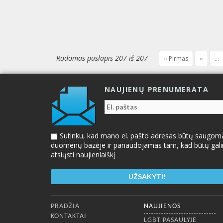
Rodomas puslapis 207 iš 207
« Pirmas
«
...
NAUJIENŲ PRENUMERATA
Sutinku, kad mano el. pašto adresas būtų saugom
duomenų bazėje ir panaudojamas tam, kad būtų gal
atsiųsti naujienlaiškį
Apatinis meniu
PRADŽIA
NAUJIENOS
KONTAKTAI
LGBT PASAULYJE