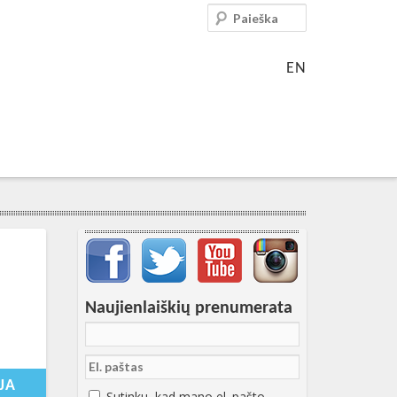
Paieška
EN
Svarbių įrašų meniu
Naujienlaiškių prenumerata
-09-
9:18:27+00:00
JA
Sutinku, kad mano el. pašto