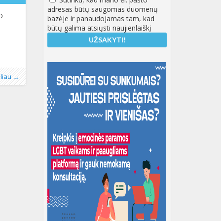
adresas būtų saugomas duomenų
O
bazėje ir panaudojamas tam, kad
būtų galima atsiųsti naujienlaiškį
oliau →