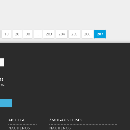
10
20
30
...
203
204
205
206
207
as
ima
APIE LGL
ŽMOGAUS TEISĖS
NAUJIENOS
NAUJIENOS