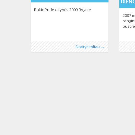
DIEN
Baltic Pride eitynės 2009 Rygoje
2007 m
rengin
būstin
Publikavo
Kategorijos:
:
Aliona
Fotogalerija
, LGL
174
Publikav
Kategorij
Skaityti toliau →