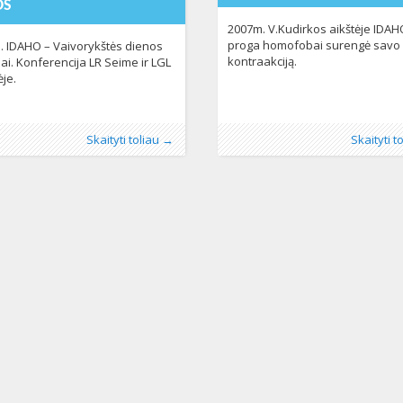
OS
2007m. V.Kudirkos aikštėje IDAH
proga homofobai surengė savo
. IDAHO – Vaivorykštės dienos
kontraakciją.
iai. Konferencija LR Seime ir LGL
ėje.
o
os:
:
Aliona
Fotogalerija
, LGL
174
Publikavo
Kategorijos:
:
Aliona
Fotogalerija
, LGL
174
Skaityti toliau →
Skaityti t