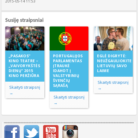
2015-05-14 11:53
Susiję straipsniai
PORTUGALIJOS
„PASAKOS“
EGLĖ DIGRYTĖ:
PARLAMENTAS
KINO TEATRE –
NEUŽGAULIOKITE
ĮTRAUKĖ
„VAIVORYKŠTĖS
LIETUVIŲ SAVO
IDAHOT Į
DIENŲ“ 2015
LAIME
VALSTYBINIŲ
KINO PERŽIŪRA
ŠVENČIŲ
Skaityti straipsnį
SĄRAŠĄ
Skaityti straipsnį
→
→
Skaityti straipsnį
→
Svarbių įrašų meniu