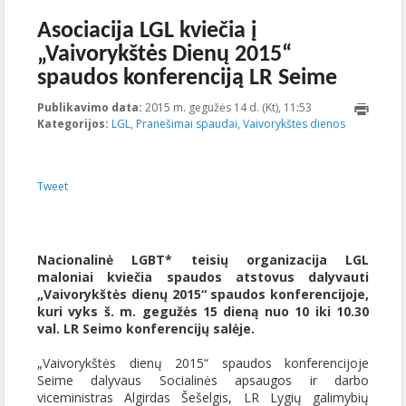
Asociacija LGL kviečia į
„Vaivorykštės Dienų 2015“
spaudos konferenciją LR Seime
Publikavimo data:
2015 m. gegužės 14 d. (Kt), 11:53
2015-05-
Kategorijos:
LGL
,
Pranešimai spaudai
,
Vaivorykštės dienos
14T12:59:12+00:0
Tweet
Nacionalinė LGBT* teisių organizacija LGL
maloniai kviečia spaudos atstovus dalyvauti
„Vaivorykštės dienų 2015“ spaudos konferencijoje,
kuri vyks š. m. gegužės 15 dieną nuo 10 iki 10.30
val. LR Seimo konferencijų salėje.
„Vaivorykštės dienų 2015“ spaudos konferencijoje
Seime dalyvaus Socialinės apsaugos ir darbo
viceministras Algirdas Šešelgis, LR Lygių galimybių