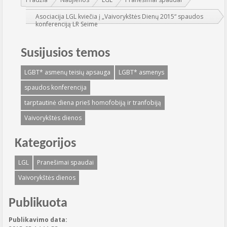
Asociacija LGL kviečia į „Vaivorykštės Dienų 2015“ spaudos
konferenciją LR Seime
Susijusios temos
LGBT* asmenų teisių apsauga
LGBT* asmenys
spaudos konferencija
tarptautinė diena prieš homofobiją ir tranfobiją
Vaivorykštės dienos
Kategorijos
LGL
Pranešimai spaudai
Vaivorykštės dienos
Publikuota
Publikavimo data: