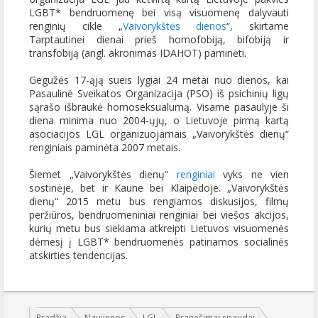
LGBT* bendruomenę bei visą visuomenę dalyvauti
renginių cikle „
Vaivorykštės dienos
“, skirtame
Tarptautinei dienai prieš homofobiją, bifobiją ir
transfobiją (angl. akronimas IDAHOT) paminėti.
Gegužės 17-ąją sueis lygiai 24 metai nuo dienos, kai
Pasaulinė Sveikatos Organizacija (PSO) iš psichinių ligų
sąrašo išbraukė homoseksualumą. Visame pasaulyje ši
diena minima nuo 2004-ųjų, o Lietuvoje pirmą kartą
asociacijos LGL organizuojamais „Vaivorykštės dienų“
renginiais paminėta 2007 metais.
Šiemet „Vaivorykštės dienų“
renginiai
vyks ne vien
sostinėje, bet ir Kaune bei Klaipėdoje. „Vaivorykštės
dienų“ 2015 metu bus rengiamos diskusijos, filmų
peržiūros, bendruomeniniai renginiai bei viešos akcijos,
kurių metu bus siekiama atkreipti Lietuvos visuomenės
dėmesį į LGBT* bendruomenės patiriamos socialinės
atskirties tendencijas.
Jūs esate čia:
Pradžia
Naujienos
LGL
Pranešimai spaudai