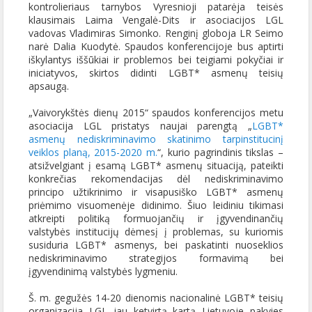
kontrolieriaus tarnybos Vyresnioji patarėja teisės
klausimais Laima Vengalė-Dits ir asociacijos LGL
vadovas Vladimiras Simonko. Renginį globoja LR Seimo
narė Dalia Kuodytė. Spaudos konferencijoje bus aptirti
iškylantys iššūkiai ir problemos bei teigiami pokyčiai ir
iniciatyvos, skirtos didinti LGBT* asmenų teisių
apsaugą.
„Vaivorykštės dienų 2015“ spaudos konferencijos metu
asociacija LGL pristatys naujai parengtą „
LGBT*
asmenų nediskriminavimo skatinimo tarpinstitucinį
veiklos planą, 2015-2020 m.
“, kurio pagrindinis tikslas –
atsižvelgiant į esamą LGBT* asmenų situaciją, pateikti
konkrečias rekomendacijas dėl nediskriminavimo
principo užtikrinimo ir visapusiško LGBT* asmenų
priėmimo visuomenėje didinimo. Šiuo leidiniu tikimasi
atkreipti politiką formuojančių ir įgyvendinančių
valstybės institucijų dėmesį į problemas, su kuriomis
susiduria LGBT* asmenys, bei paskatinti nuoseklios
nediskriminavimo strategijos formavimą bei
įgyvendinimą valstybės lygmeniu.
Š. m. gegužės 14-20 dienomis nacionalinė LGBT* teisių
organizacija LGL jau ketvirtą kartą Lietuvoje pakvies