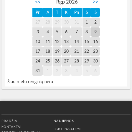
<<
Rgp 2026
>>
Pr
A
T
K
Pn
Š
S
27
28
29
30
31
1
2
3
4
5
6
7
8
9
10
11
12
13
14
15
16
17
18
19
20
21
22
23
24
25
26
27
28
29
30
31
1
2
3
4
5
6
Šiuo metu renginių nėra
Apatinis meniu
PRADŽIA
NAUJIENOS
KONTAKTAI
LGBT PASAULYJE