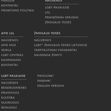
PRADŽIA
NAUJIENOS
KONTAKTAI
LGBT PASAULYJE
PRIVATUMO POLITIKA
LGL
PRANEŠIMAI SPAUDAI
ŽMOGAUS TEISĖS
APIE LGL
ŽMOGAUS TEISĖS
NAUJIENOS
NAUJIENOS
APIE MUS
LGBT* ŽMOGAUS TEISĖS LIETUVOJE
VEIKLA
TARPTAUTINIAI STANDARTAI
LGBT CENTRAS
NAUDINGA ŽINOTI
KAMPANIJOS
KONTAKTAI
LGBT PASAULYJE
PRISIJUNK!
PAREMK!
NAUJIENOS
ENGLISH VERSION
BENDRUOMENĖS
PRAMOGOS
KULTŪRA
NUORODOS
RENGINIAI