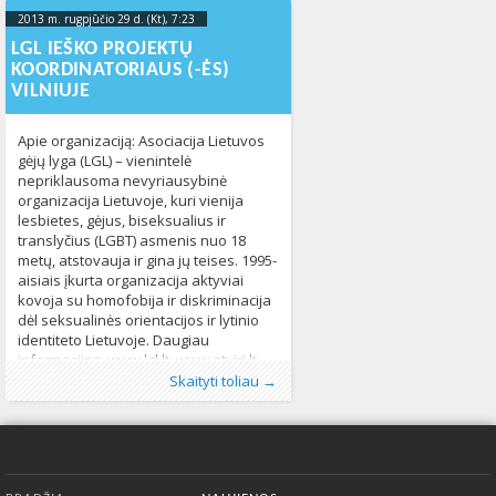
identiteto Lietuvoje. Daugiau
2013 m. rugpjūčio 29 d. (Kt), 7:23
2013-09-
informacijos: www.lgl.lt, www.atviri.lt ir www.facebook.com/lgl.lt
03T08:23:32+00:00
LGL IEŠKO PROJEKTŲ
Siūlomo darbo pobūdis: Finansinės
KOORDINATORIAUS (-ĖS)
apskaitos tvarkymas; Mokestinių ir
VILNIUJE
finansinių ataskaitų rengimas; Pirkimo
Apie organizaciją: Asociacija Lietuvos
gėjų lyga (LGL) – vienintelė
nepriklausoma nevyriausybinė
organizacija Lietuvoje, kuri vienija
lesbietes, gėjus, biseksualius ir
translyčius (LGBT) asmenis nuo 18
metų, atstovauja ir gina jų teises. 1995-
aisiais įkurta organizacija aktyviai
kovoja su homofobija ir diskriminacija
dėl seksualinės orientacijos ir lytinio
identiteto Lietuvoje. Daugiau
informacijos: www.lgl.lt, www.atviri.lt.
Publikavo
Kategorijos:
Žymos:
LGL
:
Aliona
,
LGL
Lietuvos Gėjų Lyga
,
Lietuvoje
, LGL
,
Naujienos
,
projektų
325
Siūlomo darbo pobūdis: • Projektų ir
Skaityti toliau →
koordinatorė
,
projektų koordinatorius
,
programų
skelbimas
642
Apatinis meniu