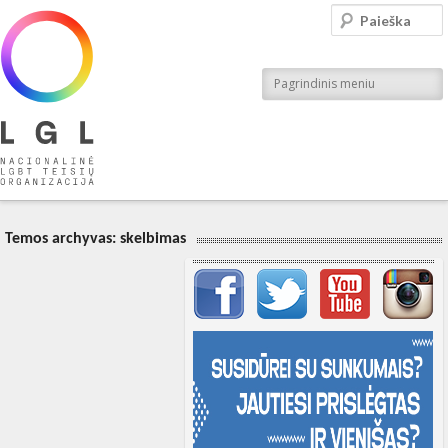
LGL
Paieška
Nacionalinė LGBT teisių organizacija
Pagrindinis meniu
Temos archyvas:
skelbimas
Svarbių įrašų meniu