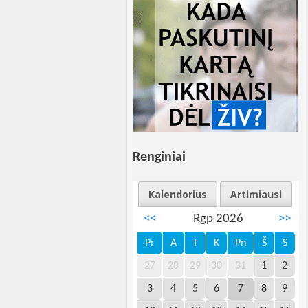
Renginiai
Kalendorius
Artimiausi
<<
Rgp 2026
>>
Pr
A
T
K
Pn
Š
S
27
28
29
30
31
1
2
3
4
5
6
7
8
9