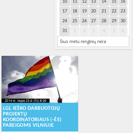
10
11
12
13
14
15
16
17
18
19
20
21
22
23
24
25
26
27
28
29
30
31
1
2
3
4
5
6
Šiuo metu renginių nėra
2014 m. liepos 23 d. (Tr), 8:26
2014-08-
2014 m. liepos 23 d. (Tr), 8:26
2014-08-25T14:22:56+00:00
25T14:22:56+00:00
LGL IEŠKO DARBUOTOJŲ
PROJEKTŲ
KOORDINATORIAUS (-ĖS)
PAREIGOMS VILNIUJE