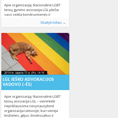
Apie organizaciją: Nacionalinė LGBT
teisių gynimo asociacija LGL plečia
savo veiklą bendruomenės ir
visuomenės labui bei ieško naujų
Publikavo
Kategorijos:
Žymos:
darbas
:
Aliona
LGL
,
skelbimas
,
Lietuvoje
, LGL
254
,
Naujienos
325
Skaityti toliau →
darbuotojų. 1993-aisiais įkurta
nepriklausoma organizacija aktyviai
kovoja su homofobija ir diskriminacija
dėl seksualinės orientacijos ir lytinio
tapatumo Lietuvoje. Daugiau
informacijos: www.lgl.lt, www.atviri.lt,
www.facebook.com/lgl.lt Siūlomo
darbo pobūdis: • Projektų ir programų
rengimas ir įgyvendinimas; • Renginių
ir akcijų
2014 m. vasario 17 d. (Pr), 14:19
2023-10-
2014 m. vasario 17 d. (Pr), 14:19
2023-10-10T13:51:20+00:00
10T13:51:20+00:00
LGL IEŠKO ADVOKACIJOS
VADOVO (-ĖS)
Apie organizaciją: Nacionalinė LGBT
teisių asociacija LGL – vienintelė
nepriklausoma nevyriausybinė
organizacija Lietuvoje, kuri vienija
lesbietes, gėjus, biseksualius ir