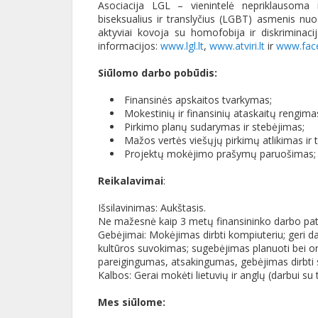
Asociacija LGL – vienintelė nepriklausoma ne
biseksualius ir translyčius (LGBT) asmenis nuo 
aktyviai kovoja su homofobija ir diskriminacij
informacijos:
www.lgl.lt
,
www.atviri.lt
ir
www.face
Siūlomo darbo pobūdis:
Finansinės apskaitos tvarkymas;
Mokestinių ir finansinių ataskaitų rengima
Pirkimo planų sudarymas ir stebėjimas;
Mažos vertės viešųjų pirkimų atlikimas ir 
Projektų mokėjimo prašymų paruošimas;
Reikalavimai
:
Išsilavinimas: Aukštasis.
Ne mažesnė kaip 3 metų finansininko darbo pati
Gebėjimai: Mokėjimas dirbti kompiuteriu; geri d
kultūros suvokimas; sugebėjimas planuoti bei or
pareigingumas, atsakingumas, gebėjimas dirbti 
Kalbos: Gerai mokėti lietuvių ir anglų (darbui su 
Mes siūlome: