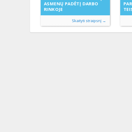
PAR
ASMENŲ PADĖTĮ DARBO
TEI
RINKOJE
Skaityti straipsnį →