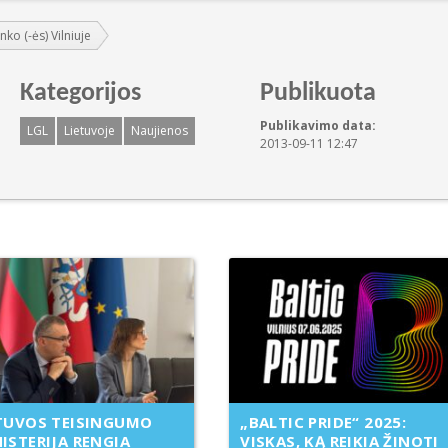
nko (-ės) Vilniuje
Kategorijos
Publikuota
Publikavimo data:
LGL
Lietuvoje
Naujienos
2013-09-11 12:47
TUVOS TEISINGUMO
„BALTIC PRIDE“ 2025:
ISTERIJA RENGIA
VISKAS, KĄ REIKIA ŽINOTI