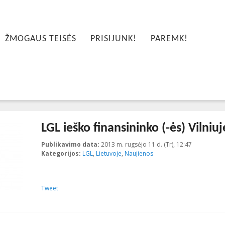
ŽMOGAUS TEISĖS
PRISIJUNK!
PAREMK!
LGL ieško finansininko (-ės) Vilniuj
Publikavimo data:
2013 m. rugsėjo 11 d. (Tr), 12:47
2013-09-11
Kategorijos:
LGL
,
Lietuvoje
,
Naujienos
Tweet