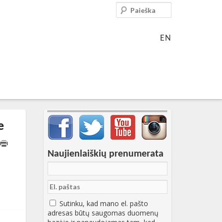
Paieška
EN
Svarbių įrašų meniu
e
T12:47:25+00:00
Naujienlaiškių prenumerata
Sutinku, kad mano el. pašto
adresas būtų saugomas duomenų