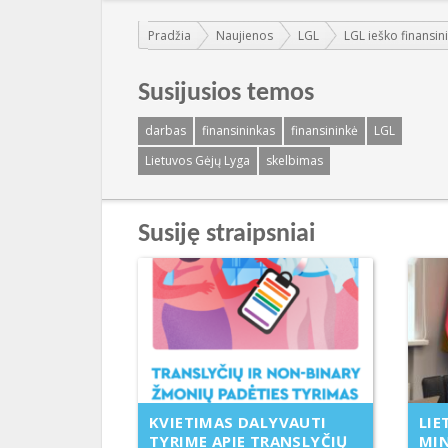
Jūs esate čia:
Pradžia
Naujienos
LGL
LGL ieško finansini
Susijusios temos
darbas
finansininkas
finansininkė
LGL
Lietuvos Gėjų Lyga
skelbimas
Susiję straipsniai
LIE
KVIETIMAS DALYVAUTI
MIN
TYRIME APIE TRANSLYČIŲ