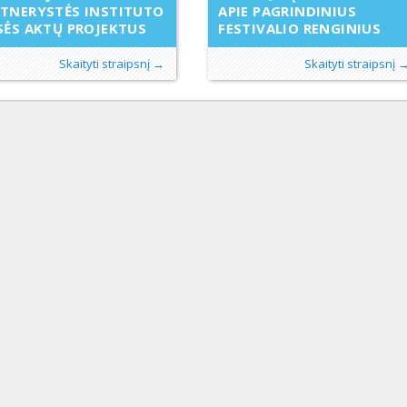
TNERYSTĖS INSTITUTO
APIE PAGRINDINIUS
SĖS AKTŲ PROJEKTUS
FESTIVALIO RENGINIUS
Skaityti straipsnį →
Skaityti straipsnį 