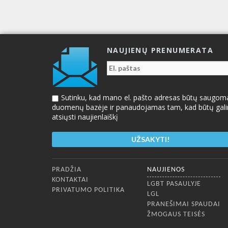
NAUJIENŲ PRENUMERATA
Sutinku, kad mano el. pašto adresas būtų saugom
duomenų bazėje ir panaudojamas tam, kad būtų gal
atsiųsti naujienlaiškį
Apatinis meniu
PRADŽIA
NAUJIENOS
KONTAKTAI
LGBT PASAULYJE
PRIVATUMO POLITIKA
LGL
PRANEŠIMAI SPAUDAI
ŽMOGAUS TEISĖS