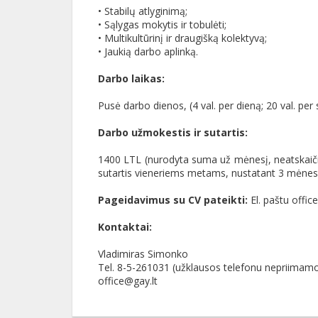
• Stabilų atlyginimą;
• Sąlygas mokytis ir tobulėti;
• Multikultūrinį ir draugišką kolektyvą;
• Jaukią darbo aplinką.
Darbo laikas:
Pusė darbo dienos, (4 val. per dieną; 20 val. per 
Darbo užmokestis ir sutartis:
1400 LTL (nurodyta suma už mėnesį, neatskai
sutartis vieneriems metams, nustatant 3 mėnesių 
Pageidavimus su CV pateikti:
El. paštu offic
Kontaktai:
Vladimiras Simonko
Tel. 8-5-261031 (užklausos telefonu nepriimam
office@gay.lt