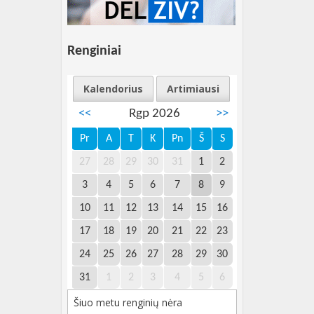
Renginiai
Kalendorius
Artimiausi
<<
Rgp 2026
>>
Pr
A
T
K
Pn
Š
S
27
28
29
30
31
1
2
3
4
5
6
7
8
9
10
11
12
13
14
15
16
17
18
19
20
21
22
23
24
25
26
27
28
29
30
31
1
2
3
4
5
6
Šiuo metu renginių nėra