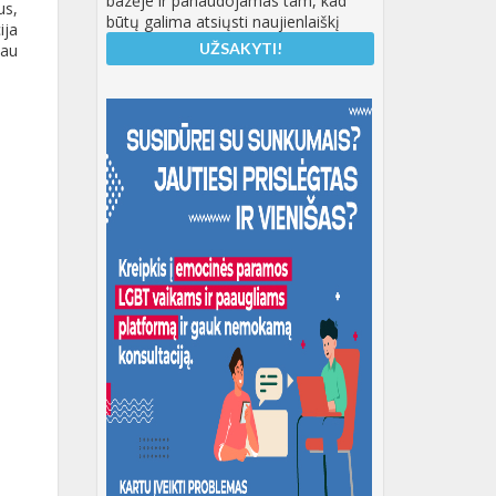
bazėje ir panaudojamas tam, kad
us,
būtų galima atsiųsti naujienlaiškį
ija
iau