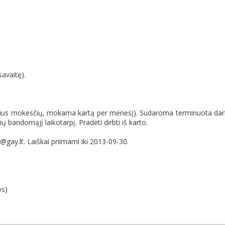
savaitę).
čius mokesčių, mokama kartą per mėnesį). Sudaroma terminuota da
bandomąjį laikotarpį. Pradėti dirbti iš karto.
e@gay.lt. Laiškai priimami iki 2013-09-30.
os)