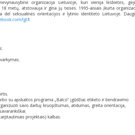
vyriausybinė organizacija Lietuvoje, kuri vienija lesbietes, gėj
18 metų, atstovauja ir gina jų teises. 1995-aisiais įkurta organizac
a dėl seksualinės orientacijos ir lytinio identiteto Lietuvoje. Daug
book.com/lgl.lt
s;
tvarkymas;
rtis.
arbo su apskaitos programa „Balco“ įgūdžiai; etiketo ir bendravimo
ganizuoti savo darbą; kruopštumas, atidumas, greita orientacija,
savarankiškai.
tarptautiniais projektais) kalbas.