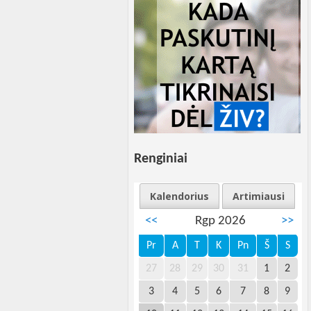
Renginiai
Kalendorius
Artimiausi
<<
Rgp 2026
>>
Pr
A
T
K
Pn
Š
S
27
28
29
30
31
1
2
3
4
5
6
7
8
9