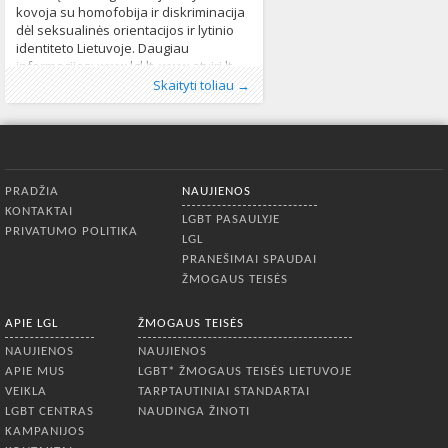
kovoja su homofobija ir diskriminacija
dėl seksualinės orientacijos ir lytinio
identiteto Lietuvoje. Daugiau
informacijos: www.lgl.lt, www.atviri.lt.
Publikavo
Kategorijos:
Žymos:
LGL
:
Aliona
,
LGL
Lietuvos Gėjų Lyga
,
Lietuvoje
, LGL
,
Naujienos
,
projektų
325
Siūlomo darbo pobūdis: • Projektų ir
Skaityti toliau →
koordinatorė
,
projektų koordinatorius
,
programų
skelbimas
642
Apatinis meniu
PRADŽIA
NAUJIENOS
KONTAKTAI
LGBT PASAULYJE
PRIVATUMO POLITIKA
LGL
PRANEŠIMAI SPAUDAI
ŽMOGAUS TEISĖS
APIE LGL
ŽMOGAUS TEISĖS
NAUJIENOS
NAUJIENOS
APIE MUS
LGBT* ŽMOGAUS TEISĖS LIETUVOJE
VEIKLA
TARPTAUTINIAI STANDARTAI
LGBT CENTRAS
NAUDINGA ŽINOTI
KAMPANIJOS