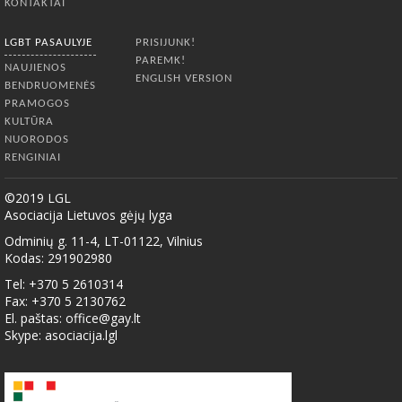
KONTAKTAI
LGBT PASAULYJE
PRISIJUNK!
PAREMK!
NAUJIENOS
ENGLISH VERSION
BENDRUOMENĖS
PRAMOGOS
KULTŪRA
NUORODOS
RENGINIAI
©2019 LGL
Asociacija Lietuvos gėjų lyga
Odminių g. 11-4, LT-01122, Vilnius
Kodas: 291902980
Tel: +370 5 2610314
Fax: +370 5 2130762
El. paštas:
office@gay.lt
Skype: asociacija.lgl