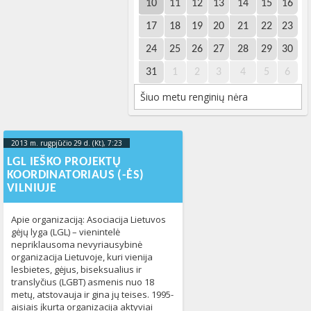
10
11
12
13
14
15
16
17
18
19
20
21
22
23
24
25
26
27
28
29
30
31
1
2
3
4
5
6
Šiuo metu renginių nėra
2013 m. rugpjūčio 29 d. (Kt), 7:23
2013-09-
03T08:23:32+00:00
LGL IEŠKO PROJEKTŲ
KOORDINATORIAUS (-ĖS)
VILNIUJE
Apie organizaciją: Asociacija Lietuvos
gėjų lyga (LGL) – vienintelė
nepriklausoma nevyriausybinė
organizacija Lietuvoje, kuri vienija
lesbietes, gėjus, biseksualius ir
translyčius (LGBT) asmenis nuo 18
metų, atstovauja ir gina jų teises. 1995-
aisiais įkurta organizacija aktyviai