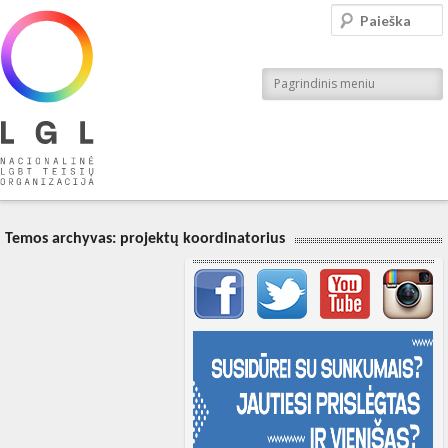
LGL
Paieška
Nacionalinė LGBT teisių organizacija
Pagrindinis meniu
Temos archyvas:
projektų koordinatorius
Svarbių įrašų meniu