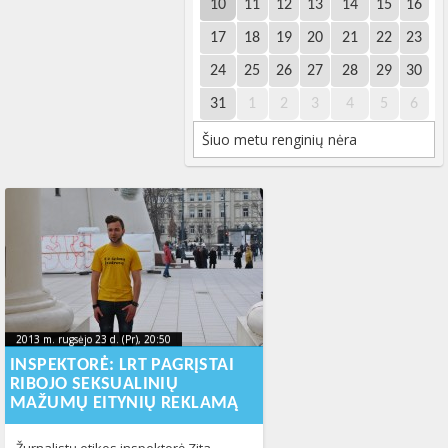
10
11
12
13
14
15
16
17
18
19
20
21
22
23
24
25
26
27
28
29
30
31
1
2
3
4
5
6
Šiuo metu renginių nėra
2013 m. rugsėjo 23 d. (Pr), 20:50
2013-10-
2013 m. rugsėjo 23 d. (Pr), 20:50
2013-10-29T13:15:49+00:00
29T13:15:49+00:00
INSPEKTORĖ: LRT PAGRĮSTAI
RIBOJO SEKSUALINIŲ
MAŽUMŲ EITYNIŲ REKLAMĄ