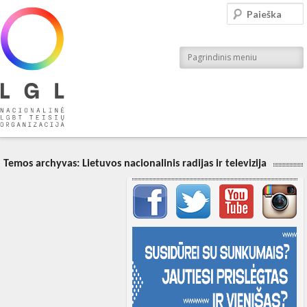
LGL
Paieška
Nacionalinė LGBT teisių organizacija
Pagrindinis meniu
Temos archyvas:
Lietuvos nacionalinis radijas ir televizija
Svarbių įrašų meniu