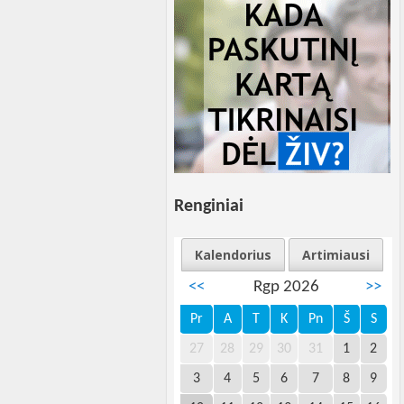
Renginiai
Kalendorius
Artimiausi
<<
Rgp 2026
>>
Pr
A
T
K
Pn
Š
S
27
28
29
30
31
1
2
3
4
5
6
7
8
9