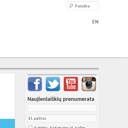
Paieška
EN
Svarbių įrašų meniu
Naujienlaiškių prenumerata
-10-
2:07:51+00:00
Sutinku, kad mano el. pašto