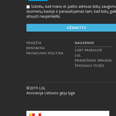
Sutinku, kad mano el. pašto adresas būtų saugom
duomenų bazėje ir panaudojamas tam, kad būtų gal
atsiųsti naujienlaiškį
Apatinis meniu
PRADŽIA
NAUJIENOS
KONTAKTAI
LGBT PASAULYJE
PRIVATUMO POLITIKA
LGL
PRANEŠIMAI SPAUDAI
ŽMOGAUS TEISĖS
©2019 LGL
Asociacija Lietuvos gėjų lyga