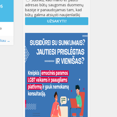
adresas būtų saugomas duomenų
OS
bazėje ir panaudojamas tam, kad
būtų galima atsiųsti naujienlaiškį
io
as
enos
349
oliau →
ntinis
amų į
s verslą
tu tai