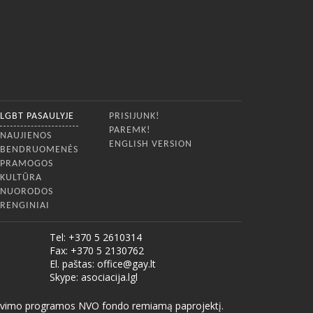
LGBT PASAULYJE
PRISIJUNK!
PAREMK!
NAUJIENOS
ENGLISH VERSION
BENDRUOMENĖS
PRAMOGOS
KULTŪRA
NUORODOS
RENGINIAI
Tel: +370 5 2610314
Fax: +370 5 2130762
El. paštas:
office@gay.lt
Skype: asociacija.lgl
rbiavimo programos NVO fondo remiamą paprojektį.