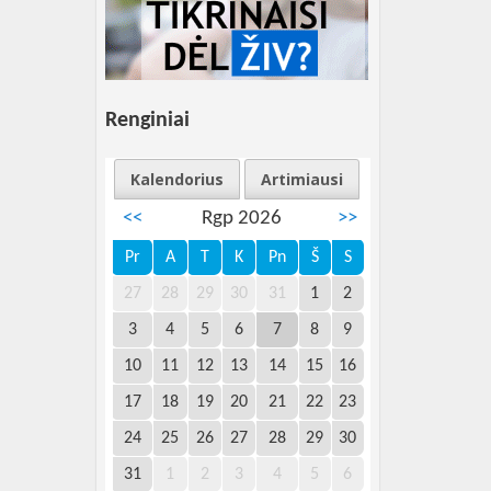
Renginiai
Kalendorius
Artimiausi
<<
Rgp 2026
>>
Pr
A
T
K
Pn
Š
S
27
28
29
30
31
1
2
3
4
5
6
7
8
9
10
11
12
13
14
15
16
17
18
19
20
21
22
23
24
25
26
27
28
29
30
31
1
2
3
4
5
6