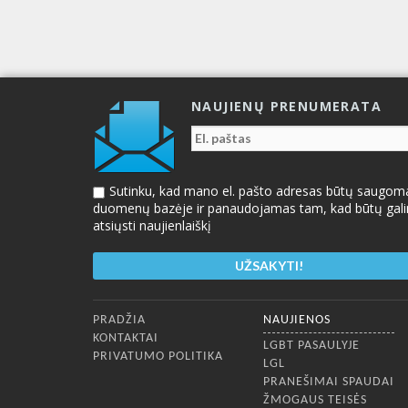
NAUJIENŲ PRENUMERATA
Sutinku, kad mano el. pašto adresas būtų saugom
duomenų bazėje ir panaudojamas tam, kad būtų gal
atsiųsti naujienlaiškį
Apatinis meniu
PRADŽIA
NAUJIENOS
KONTAKTAI
LGBT PASAULYJE
PRIVATUMO POLITIKA
LGL
PRANEŠIMAI SPAUDAI
ŽMOGAUS TEISĖS