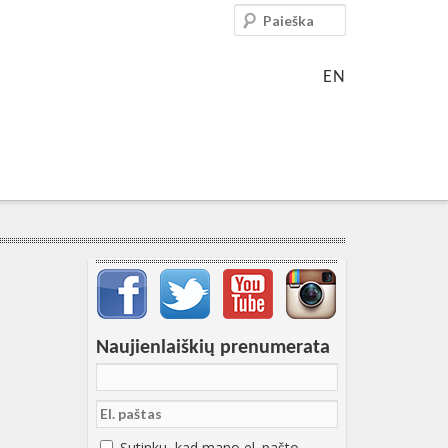
Paieška
EN
Svarbių įrašų meniu
Naujienlaiškių prenumerata
Sutinku, kad mano el. pašto