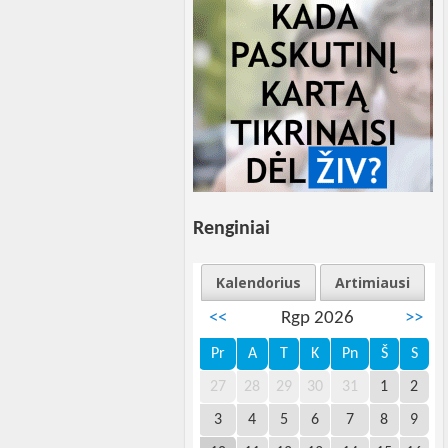
Renginiai
Kalendorius
Artimiausi
<<
Rgp 2026
>>
Pr
A
T
K
Pn
Š
S
27
28
29
30
31
1
2
3
4
5
6
7
8
9