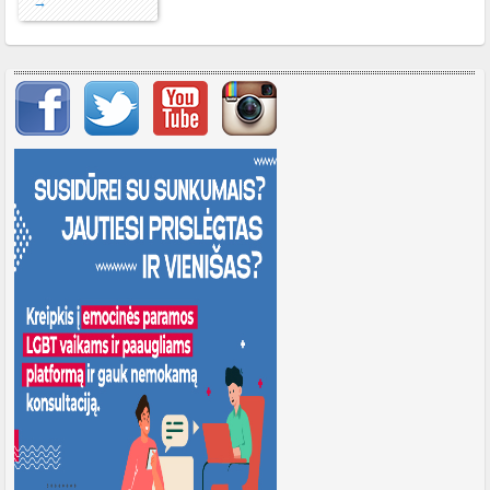
→
Svarbių įrašų meniu