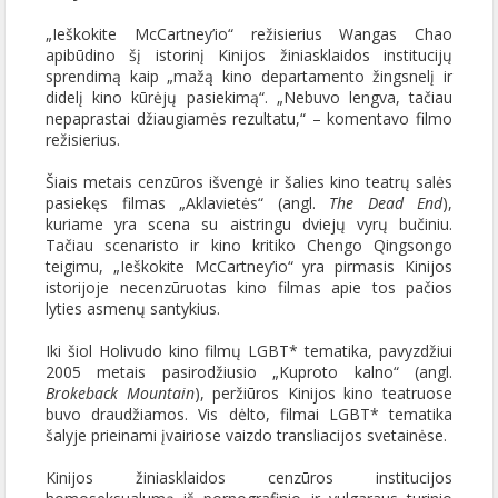
„Ieškokite McCartney’io“ režisierius Wangas Chao
apibūdino šį istorinį Kinijos žiniasklaidos institucijų
sprendimą kaip „mažą kino departamento žingsnelį ir
didelį kino kūrėjų pasiekimą“. „Nebuvo lengva, tačiau
nepaprastai džiaugiamės rezultatu,“ – komentavo filmo
režisierius.
Šiais metais cenzūros išvengė ir šalies kino teatrų salės
pasiekęs filmas „Aklavietės“ (angl.
The Dead End
),
kuriame yra scena su aistringu dviejų vyrų bučiniu.
Tačiau scenaristo ir kino kritiko Chengo Qingsongo
teigimu, „Ieškokite McCartney’io“ yra pirmasis Kinijos
istorijoje necenzūruotas kino filmas apie tos pačios
lyties asmenų santykius.
Iki šiol Holivudo kino filmų LGBT* tematika, pavyzdžiui
2005 metais pasirodžiusio „Kuproto kalno“ (angl.
Brokeback Mountain
), peržiūros Kinijos kino teatruose
buvo draudžiamos. Vis dėlto, filmai LGBT* tematika
šalyje prieinami įvairiose vaizdo transliacijos svetainėse.
Kinijos žiniasklaidos cenzūros institucijos