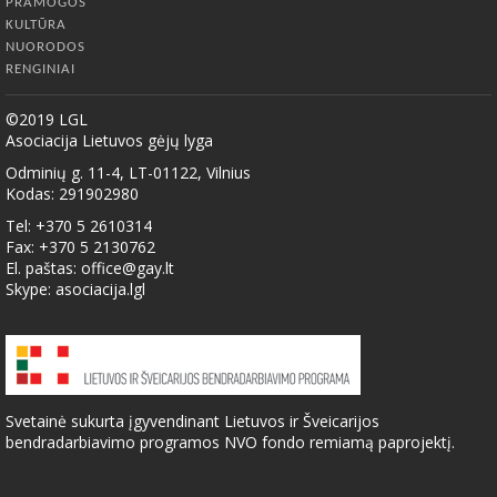
PRAMOGOS
KULTŪRA
NUORODOS
RENGINIAI
©2019 LGL
Asociacija Lietuvos gėjų lyga
Odminių g. 11-4, LT-01122, Vilnius
Kodas: 291902980
Tel: +370 5 2610314
Fax: +370 5 2130762
El. paštas:
office@gay.lt
Skype: asociacija.lgl
Svetainė sukurta įgyvendinant Lietuvos ir Šveicarijos
bendradarbiavimo programos NVO fondo remiamą paprojektį.