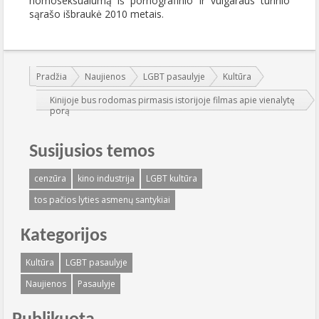
homoseksualumą iš pornografinio ir vulgaraus turinio
sąrašo išbraukė 2010 metais.
Jūs esate čia:
Pradžia
Naujienos
LGBT pasaulyje
Kultūra
Kinijoje bus rodomas pirmasis istorijoje filmas apie vienalytę
porą
Susijusios temos
cenzūra
kino industrija
LGBT kultūra
tos pačios lyties asmenų santykiai
Kategorijos
Kultūra
LGBT pasaulyje
Naujienos
Pasaulyje