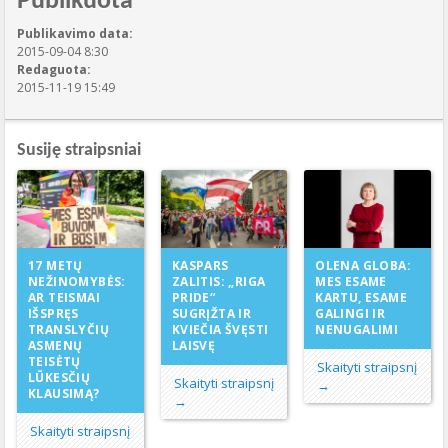
Publikuota
Publikavimo data:
2015-09-04 8:30
Redaguota:
2015-11-19 15:49
Susiję straipsniai
KASPARS
17 METŲ
OLENA GLOBA:
ZALITIS: „RIGA
NEŽINOMYBĖS:
MES ESAME
PRIDE“
AR TEISMAI
KARTU, ESAME
SUGRĮŽTA IR
IŠSPRĘS
GALINGI IR
KVIEČIA ŠVĘSTI
TRANSLYČIŲ
NENUGALIMI
LAISVĘ
ASMENŲ
TEISĖTŲ
Skaityti straipsnį
LŪKESČIŲ
Skaityti straipsnį
→
KLAUSIMĄ?
→
Skaityti straipsnį