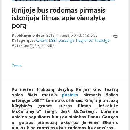
Kinijoje bus rodomas pirmasis
istorijoje filmas apie vienalytę
porą
Publikavimo data:
2015 m. rugsėjo 04 d. (Pn), 8:30
2015-11-
Kategorijos:
Kultūra
,
LGBT pasaulyje
,
Naujienos
,
Pasaulyje
19T15:49:53+00:00
Autorius:
Eglė Kuktoraitė
Tweet
Po metus trukusių derybų, Kinijos kino teatrų
sales šiais metais
pasieks
pirmasis šalies
istorijoje LGBT* tematikos filmas. Kinų ir prancūzų
kūrybinės grupės kurtas filmas „Ieškokite
McCartney’io“ (angl.
Seek McCartney
), kuriame
vaidina populiarus kinų dainininkas Hanas Gengas
ir garsus prancūzų aktorius Jérémie Elkaïm,
Kinijos kino teatruose bus rodomas be cenzūros.