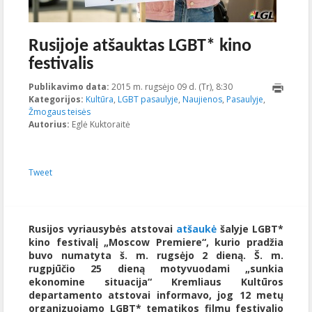
Rusijoje atšauktas LGBT* kino
festivalis
Publikavimo data:
2015 m. rugsėjo 09 d. (Tr), 8:30
2023-10-
Kategorijos:
Kultūra
,
LGBT pasaulyje
,
Naujienos
,
Pasaulyje
17T19:15:13+00:00
,
Žmogaus teisės
Autorius:
Eglė Kuktoraitė
Tweet
Rusijos vyriausybės atstovai
atšaukė
šalyje LGBT*
kino festivalį „Moscow Premiere“, kurio pradžia
buvo numatyta š. m. rugsėjo 2 dieną. Š. m.
rugpjūčio 25 dieną motyvuodami „sunkia
ekonomine situacija“ Kremliaus Kultūros
departamento atstovai informavo, jog 12 metų
organizuojamo LGBT* tematikos filmų festivalio