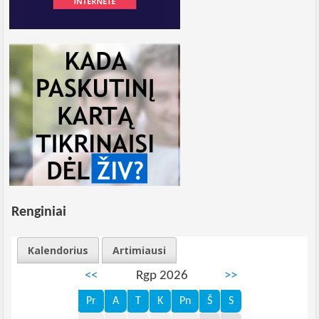
Renginiai
Kalendorius
Artimiausi
<<
Rgp 2026
>>
Pr
A
T
K
Pn
Š
S