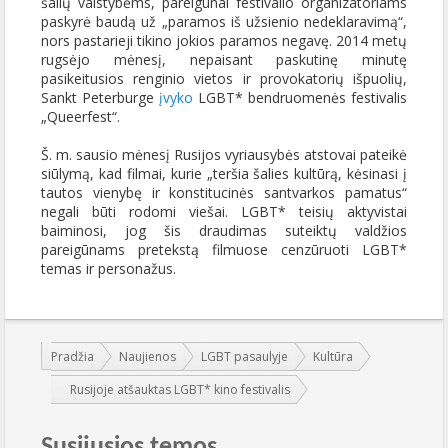
šalių valstybėms, pareigūnai festivalio organizatoriams
paskyrė baudą už „paramos iš užsienio nedeklaravimą“,
nors pastarieji tikino jokios paramos negavę. 2014 metų
rugsėjo mėnesį, nepaisant paskutinę minutę
pasikeitusios renginio vietos ir provokatorių išpuolių,
Sankt Peterburge
įvyko
LGBT* bendruomenės festivalis
„Queerfest“.
Š. m. sausio mėnesį Rusijos vyriausybės atstovai pateikė
siūlymą, kad filmai, kurie „teršia šalies kultūrą, kėsinasi į
tautos vienybę ir konstitucinės santvarkos pamatus“
negali būti rodomi viešai. LGBT* teisių aktyvistai
baiminosi, jog šis draudimas suteiktų valdžios
pareigūnams pretekstą filmuose cenzūruoti LGBT*
temas ir personažus.
Jūs esate čia:
Pradžia
Naujienos
LGBT pasaulyje
Kultūra
Rusijoje atšauktas LGBT* kino festivalis
Susijusios temos