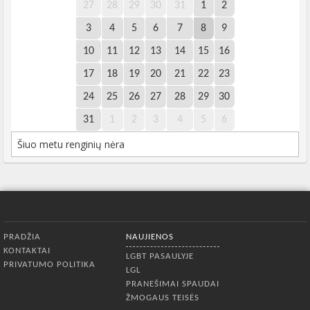
27
28
29
30
31
1
2
3
4
5
6
7
8
9
10
11
12
13
14
15
16
17
18
19
20
21
22
23
24
25
26
27
28
29
30
31
1
2
3
4
5
6
Šiuo metu renginių nėra
Apatinis meniu
PRADŽIA
NAUJIENOS
KONTAKTAI
LGBT PASAULYJE
PRIVATUMO POLITIKA
LGL
PRANEŠIMAI SPAUDAI
ŽMOGAUS TEISĖS