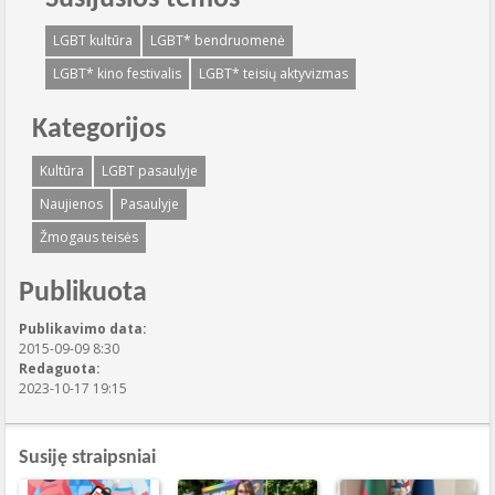
LGBT kultūra
LGBT* bendruomenė
LGBT* kino festivalis
LGBT* teisių aktyvizmas
Kategorijos
Kultūra
LGBT pasaulyje
Naujienos
Pasaulyje
Žmogaus teisės
Publikuota
Publikavimo data:
2015-09-09 8:30
Redaguota:
2023-10-17 19:15
Susiję straipsniai