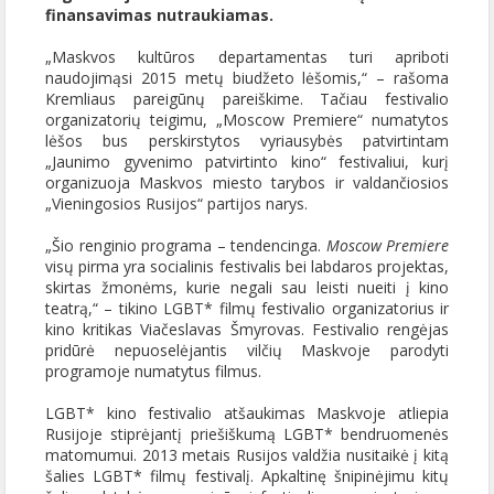
finansavimas nutraukiamas.
„Maskvos kultūros departamentas turi apriboti
naudojimąsi 2015 metų biudžeto lėšomis,“ – rašoma
Kremliaus pareigūnų pareiškime. Tačiau festivalio
organizatorių teigimu, „Moscow Premiere“ numatytos
lėšos bus perskirstytos vyriausybės patvirtintam
„Jaunimo gyvenimo patvirtinto kino“ festivaliui, kurį
organizuoja Maskvos miesto tarybos ir valdančiosios
„Vieningosios Rusijos“ partijos narys.
„Šio renginio programa – tendencinga.
Moscow Premiere
visų pirma yra socialinis festivalis bei labdaros projektas,
skirtas žmonėms, kurie negali sau leisti nueiti į kino
teatrą,“ – tikino LGBT* filmų festivalio organizatorius ir
kino kritikas Viačeslavas Šmyrovas. Festivalio rengėjas
pridūrė nepuoselėjantis vilčių Maskvoje parodyti
programoje numatytus filmus.
LGBT* kino festivalio atšaukimas Maskvoje atliepia
Rusijoje stiprėjantį priešiškumą LGBT* bendruomenės
matomumui. 2013 metais Rusijos valdžia nusitaikė į kitą
šalies LGBT* filmų festivalį. Apkaltinę šnipinėjimu kitų