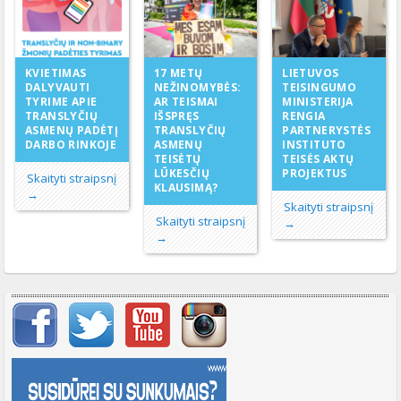
17 METŲ
KVIETIMAS
LIETUVOS
NEŽINOMYBĖS:
DALYVAUTI
TEISINGUMO
AR TEISMAI
TYRIME APIE
MINISTERIJA
IŠSPRĘS
TRANSLYČIŲ
RENGIA
TRANSLYČIŲ
ASMENŲ PADĖTĮ
PARTNERYSTĖS
ASMENŲ
DARBO RINKOJE
INSTITUTO
TEISĖTŲ
TEISĖS AKTŲ
LŪKESČIŲ
PROJEKTUS
Skaityti straipsnį
KLAUSIMĄ?
→
Skaityti straipsnį
Skaityti straipsnį
→
→
Svarbių įrašų meniu