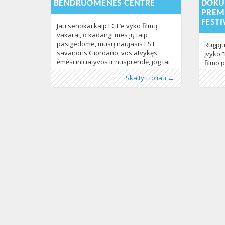
BENDRUOMENĖS CENTRE
DOKU
PREM
FESTI
Jau senokai kaip LGL’e vyko filmų
vakarai, o kadangi mes jų taip
pasigedome, mūsų naujasis EST
Rugpjūč
savanoris Giordano, vos atvykęs,
įvyko 
ėmėsi iniciatyvos ir nusprendė, jog tai
filmo 
puikus būdas suburti LGBT
LGBT* 
Publikavo
Kategorijos:
Žymos:
dirbtuvės
:
LGL
LGL
, LGL
,
Naujienos
,
dokumentinis filmas
226
,
Publikav
Kategorij
Žymos:
B
Skaityti toliau →
bendruomenės narius. Štai taip, filmų
ryžtas
Filmas
,
LGBT* filmai
482
Naujieno
filmas
,
kr
vakarai vėl atsidūrė mūsų renginių
drauge
kalendoriuje. Jau praėjusią savaitę, visi
vėliav
susirinkome peržiūrėti dokumentinio
„Kreiv
serialo „Gaycation“ pirmojo sezono,
audrin
pirmąjį epizodą. Veiksmas
filmo p
organi
emocij