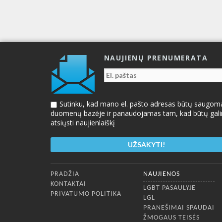
NAUJIENŲ PRENUMERATA
Sutinku, kad mano el. pašto adresas būtų saugom
duomenų bazėje ir panaudojamas tam, kad būtų gal
atsiųsti naujienlaiškį
Apatinis meniu
PRADŽIA
NAUJIENOS
KONTAKTAI
LGBT PASAULYJE
PRIVATUMO POLITIKA
LGL
PRANEŠIMAI SPAUDAI
ŽMOGAUS TEISĖS