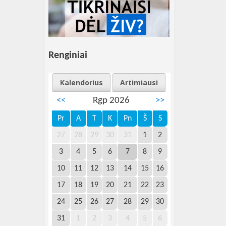
Renginiai
Kalendorius
Artimiausi
<<
Rgp 2026
>>
Pr
A
T
K
Pn
Š
S
27
28
29
30
31
1
2
3
4
5
6
7
8
9
10
11
12
13
14
15
16
17
18
19
20
21
22
23
24
25
26
27
28
29
30
31
1
2
3
4
5
6