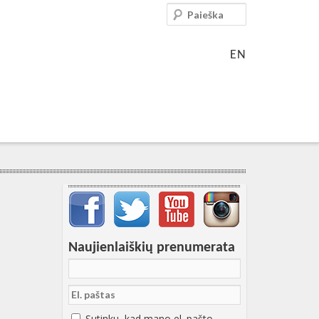
Paieška
EN
Svarbių įrašų meniu
Naujienlaiškių prenumerata
Sutinku, kad mano el. pašto