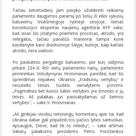
Tačiau ketvirtadienį jam pavyko užsitikrinti reikiamą
parlamento daugumos paramą po šešių iš eilės vykusių
balsavimų triukšmingoje rytinėje sesijoje. Vienas
konstitucijos ekspertas naujienų agentūrai AFP sakė,
kad visas šio įstatymo priėmimo procesas, atrodo, yra
nelegalus, tačiau panašūs manevrai tampa kone
kasdienybe karo draskomoje šalyje, kurioje, kaip kartais
atrodo, nėra vadovo.
Po paskutinio pergalingo balsavimo, per kurį siūlymui
pritarė 234 iš 450 vietų parlamento narių, parlamento
pirmininkas Volodymyras Hroismanas pareiškė, kad šis
sprendimas nepakeis Ukrainos „tradicinių vertybių“ ir
nesuteiks teisės tuoktis vienalytėms poroms.
„Pagrindinės bet kurios šalies vertybės yra žmonės ir jų
teisės. Aš palaikau jus pasisakydamas už šeimos
vertybes“, – sakė V. Hroismanas.
„Aš girdėjau visokių neteisingų komentarų apie tai, kad
Ukraina dabar gali pripažinti tos pačios lyties santuokas.
Apsaugok, Dieve, kad tik to nebūtų“, – sakė artimas
Vakarų palaikomo prezidento Petro Porošenkos