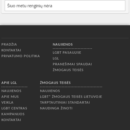
Šiuo metu renginių nėra
Apatinis meniu
PRADŽIA
NAUJIENOS
KONTAKTAI
LGBT PASAULYJE
PRIVATUMO POLITIKA
LGL
PRANEŠIMAI SPAUDAI
ŽMOGAUS TEISĖS
APIE LGL
ŽMOGAUS TEISĖS
NAUJIENOS
NAUJIENOS
APIE MUS
LGBT* ŽMOGAUS TEISĖS LIETUVOJE
VEIKLA
TARPTAUTINIAI STANDARTAI
LGBT CENTRAS
NAUDINGA ŽINOTI
KAMPANIJOS
KONTAKTAI