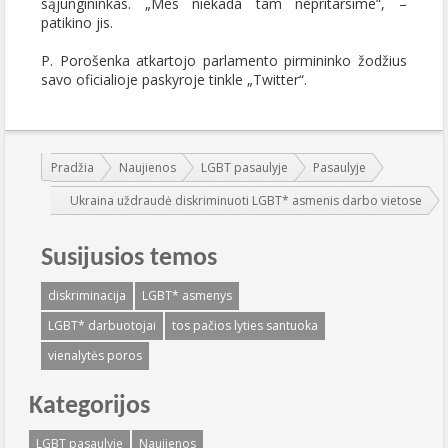
sąjungininkas. „Mes niekada tam nepritarsime“, –
patikino jis.
P. Porošenka atkartojo parlamento pirmininko žodžius
savo oficialioje paskyroje tinkle „Twitter“.
Jūs esate čia:
Pradžia
Naujienos
LGBT pasaulyje
Pasaulyje
Ukraina uždraudė diskriminuoti LGBT* asmenis darbo vietose
Susijusios temos
diskriminacija
LGBT* asmenys
LGBT* darbuotojai
tos pačios lyties santuoka
vienalytės poros
Kategorijos
LGBT pasaulyje
Naujienos