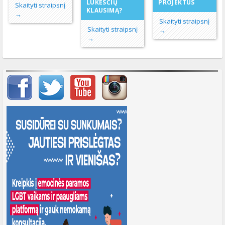
LŪKESČIŲ
PROJEKTUS
Skaityti straipsnį
KLAUSIMĄ?
→
Skaityti straipsnį
Skaityti straipsnį
→
→
Svarbių įrašų meniu