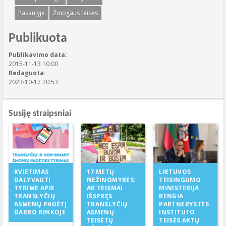
Pasaulyje
Žmogaus teisės
Publikuota
Publikavimo data:
2015-11-13 10:00
Redaguota:
2023-10-17 20:53
Susiję straipsniai
17 METŲ
KVIETIMAS
LIETUVOS
NEŽINOMYBĖS:
DALYVAUTI
TEISINGUMO
AR TEISMAI
TYRIME APIE
MINISTERIJA
IŠSPRĘS
TRANSLYČIŲ
RENGIA
TRANSLYČIŲ
ASMENŲ PADĖTĮ
PARTNERYSTĖS
ASMENŲ
DARBO RINKOJE
INSTITUTO
TEISĖTŲ
TEISĖS AKTŲ