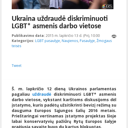
Ukraina uždraudė diskriminuoti
LGBT* asmenis darbo vietose
Publikavimo data:
2015 m. lapkričio 13 d. (Pn), 10:00
2023-10-
Kategorijos:
LGBT pasaulyje
,
Naujienos
,
Pasaulyje
,
Žmogaus
17T20:53:27+00:
teisės
Tweet
Š. m. lapkričio 12 dieną Ukrainos parlamentas
pagaliau
uždraudė
diskriminuoti LGBT* asmenis
darbo vietose, vykstant karštoms diskusijoms dėl
įstatymo, kuris padėtų užsitikrinti bevizį režimą su
dauguma Europos Sąjungos šalių 2016 metais.
Prieštaringai vertinamas įstatymo projektas šioje
labai konservatyvių pažiūrų Rytų Europos šalyje
praėjusią savaitę buvo du kartus blokuotas.