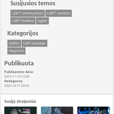
Susijusios temos
LGBT* asmenų teisės
LGBT* asmenys
LGBT* leidiniai
lygybė
Kategorijos
Kultūra
LGBT pasaulyje
Naujienos
Publikuota
Publikavimo data:
2015-11-14 10:00
Redaguota:
2023-10-17 20:52
Susiję straipsniai