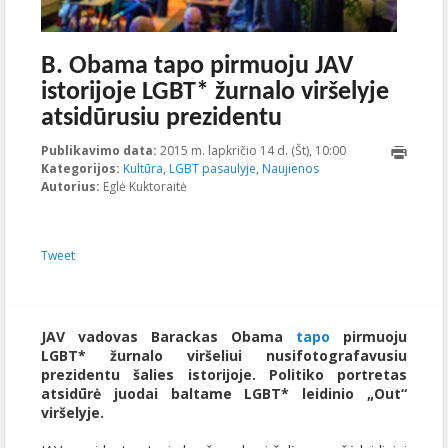
B. Obama tapo pirmuoju JAV
istorijoje LGBT* žurnalo viršelyje
atsidūrusiu prezidentu
Publikavimo data:
2015 m. lapkričio 14 d. (Št), 10:00
2023-10-
Kategorijos:
Kultūra
,
LGBT pasaulyje
,
Naujienos
17T20:52:30+00:0
Autorius:
Eglė Kuktoraitė
Tweet
JAV vadovas Barackas Obama
tapo
pirmuoju
LGBT* žurnalo viršeliui nusifotografavusiu
prezidentu šalies istorijoje. Politiko portretas
atsidūrė juodai baltame LGBT* leidinio „Out“
viršelyje.