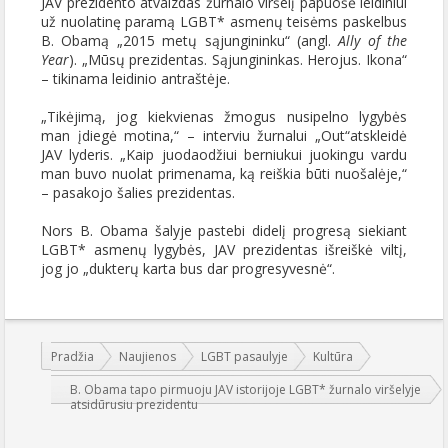
JAV prezidento atvaizdas žurnalo viršelį papuošė leidiniui
už nuolatinę paramą LGBT* asmenų teisėms paskelbus
B. Obamą „2015 metų sąjungininku“ (angl.
Ally of the
Year
). „Mūsų prezidentas. Sąjungininkas. Herojus. Ikona“
– tikinama leidinio antraštėje.
„Tikėjimą, jog kiekvienas žmogus nusipelno lygybės
man įdiegė motina,“ – interviu žurnalui „Out“atskleidė
JAV lyderis. „Kaip juodaodžiui berniukui juokingu vardu
man buvo nuolat primenama, ką reiškia būti nuošalėje,“
– pasakojo šalies prezidentas.
Nors B. Obama šalyje pastebi didelį progresą siekiant
LGBT* asmenų lygybės, JAV prezidentas išreiškė viltį,
jog jo „dukterų karta bus dar progresyvesnė“.
Jūs esate čia:
Pradžia
Naujienos
LGBT pasaulyje
Kultūra
B. Obama tapo pirmuoju JAV istorijoje LGBT* žurnalo viršelyje
atsidūrusiu prezidentu