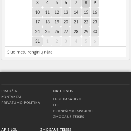
3
4
5
6
7
8
9
10
11
12
13
14
15
16
17
18
19
20
21
22
23
24
25
26
27
28
29
30
31
1
2
3
4
5
6
Šiuo metu renginių nėra
Apatinis meniu
PRADŽIA
NAUJIENOS
KONTAKTAI
LGBT PASAULYJE
PRIVATUMO POLITIKA
LGL
PRANEŠIMAI SPAUDAI
ŽMOGAUS TEISĖS
APIE LGL
ŽMOGAUS TEISĖS