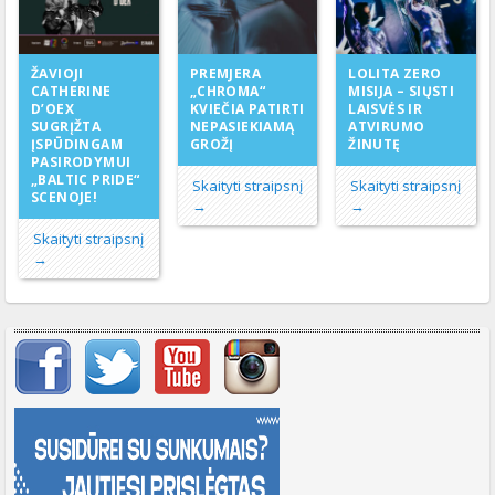
PREMJERA
ŽAVIOJI
LOLITA ZERO
„CHROMA“
CATHERINE
MISIJA – SIŲSTI
KVIEČIA PATIRTI
D’OEX
LAISVĖS IR
NEPASIEKIAMĄ
SUGRĮŽTA
ATVIRUMO
GROŽĮ
ĮSPŪDINGAM
ŽINUTĘ
PASIRODYMUI
„BALTIC PRIDE“
Skaityti straipsnį
Skaityti straipsnį
SCENOJE!
→
→
Skaityti straipsnį
→
Svarbių įrašų meniu