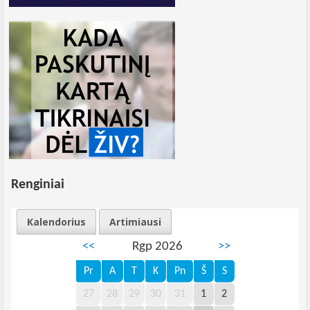
Renginiai
Kalendorius
Artimiausi
<<
Rgp 2026
>>
Pr
A
T
K
Pn
Š
S
27
28
29
30
31
1
2