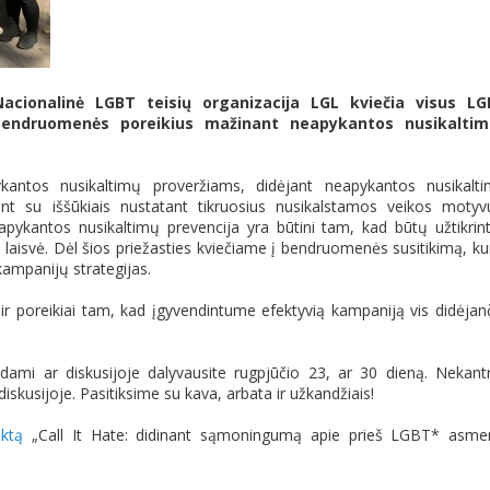
Nacionalinė LGBT teisių organizacija LGL kviečia visus L
bendruomenės poreikius mažinant neapykantos nusikaltim
kantos nusikaltimų proveržiams, didėjant neapykantos nusikalt
iant su iššūkiais nustatant tikruosius nusikalstamos veikos motyv
kantos nusikaltimų prevencija yra būtini tam, kad būtų užtikrin
isvė. Dėl šios priežasties kviečiame į bendruomenės susitikimą, ku
kampanijų strategijas.
r poreikiai tam, kad įgyvendintume efektyvią kampaniją vis didėjan
ami ar diskusijoje dalyvausite rugpjūčio 23, ar 30 dieną. Nekantr
kusijoje. Pasitiksime su kava, arbata ir užkandžiais!
ektą
„Call It Hate: didinant sąmoningumą apie prieš LGBT* asme