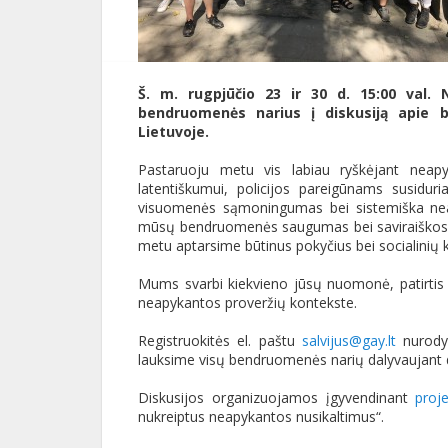
Š. m. rugpjūčio 23 ir 30 d. 15:00 val. 
bendruomenės narius į diskusiją apie 
Lietuvoje.
Pastaruoju metu vis labiau ryškėjant neapy
latentiškumui, policijos pareigūnams susidur
visuomenės sąmoningumas bei sistemiška neapy
mūsų bendruomenės saugumas bei saviraiškos la
metu aptarsime būtinus pokyčius bei socialinių 
Mums svarbi kiekvieno jūsų nuomonė, patirtis i
neapykantos proveržių kontekste.
Registruokitės el. paštu
salvijus@gay.lt
nurodyd
lauksime visų bendruomenės narių dalyvaujant dis
Diskusijos organizuojamos įgyvendinant
proj
nukreiptus neapykantos nusikaltimus“.