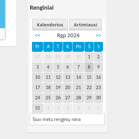
Renginiai
Kalendorius
Artimiausi
→
<<
Rgp 2026
>>
Pr
A
T
K
Pn
Š
S
27
28
29
30
31
1
2
3
4
5
6
7
8
9
10
11
12
13
14
15
16
17
18
19
20
21
22
23
24
25
26
27
28
29
30
31
1
2
3
4
5
6
Šiuo metu renginių nėra