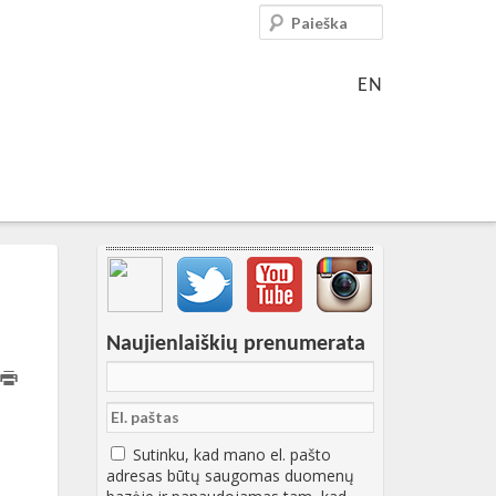
Paieška
EN
Svarbių įrašų meniu
Naujienlaiškių prenumerata
31T10:41:18+00:00
Sutinku, kad mano el. pašto
adresas būtų saugomas duomenų