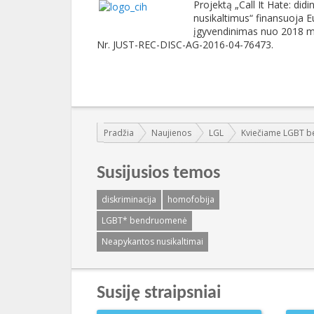
Projektą „Call It Hate: d
nusikaltimus“ finansuoja E
įgyvendinimas nuo 2018 m.
Nr. JUST-REC-DISC-AG-2016-04-76473.
Jūs esate čia:
Pradžia
Naujienos
LGL
Kviečiame LGBT be
Susijusios temos
diskriminacija
homofobija
LGBT* bendruomenė
Neapykantos nusikaltimai
Susiję straipsniai