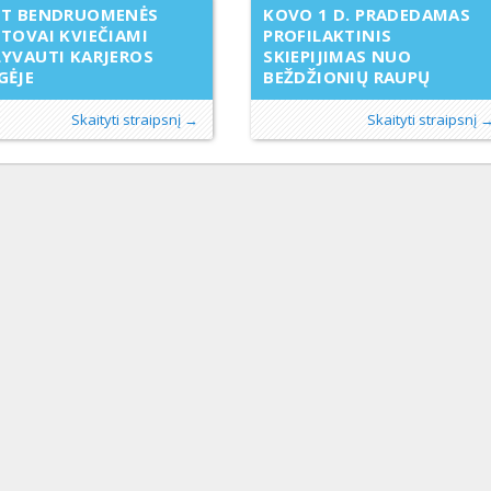
BT BENDRUOMENĖS
KOVO 1 D. PRADEDAMAS
TOVAI KVIEČIAMI
PROFILAKTINIS
YVAUTI KARJEROS
SKIEPIJIMAS NUO
GĖJE
BEŽDŽIONIŲ RAUPŲ
Skaityti straipsnį →
Skaityti straipsnį 