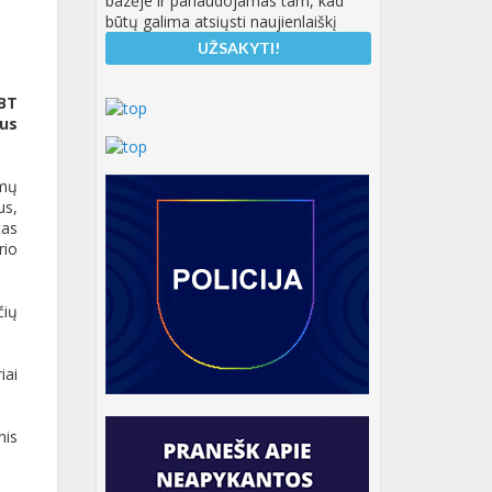
bazėje ir panaudojamas tam, kad
būtų galima atsiųsti naujienlaiškį
GBT
us
imų
us,
tas
rio
čių
iai
nis