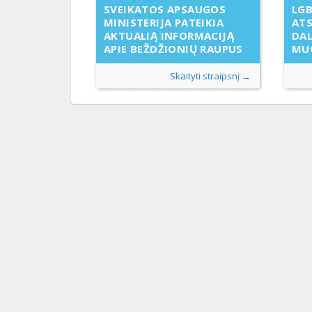
SVEIKATOS APSAUGOS
LG
MINISTERIJA PATEIKIA
ATS
AKTUALIĄ INFORMACIJĄ
DAL
APIE BEŽDŽIONIŲ RAUPUS
MU
Skaityti straipsnį →