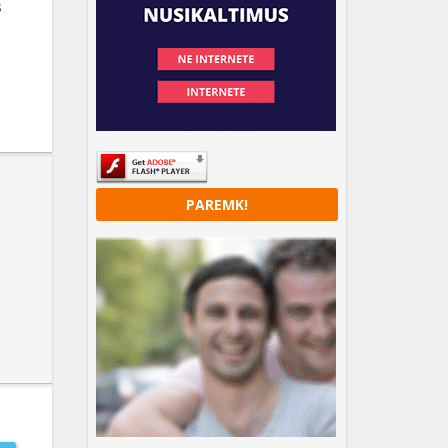
s
s
PAREMK!