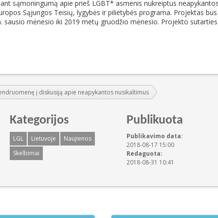
idinant sąmoningumą apie prieš LGBT* asmenis nukreiptus neapykanto
uropos Sąjungos Teisių, lygybės ir pilietybės programa. Projektas bus
 sausio mėnesio iki 2019 metų gruodžio mėnesio. Projekto sutartie
ndruomenę į diskusiją apie neapykantos nusikaltimus
Kategorijos
Publikuota
Publikavimo data:
LGL
Lietuvoje
Naujienos
2018-08-17 15:00
Skelbimai
Redaguota:
2018-08-31 10:41