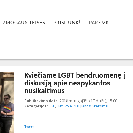
ŽMOGAUS TEISĖS
PRISIJUNK!
PAREMK!
Kviečiame LGBT bendruomenę į
diskusiją apie neapykantos
nusikaltimus
Publikavimo data:
2018 m. rugpjūčio 17 d. (Pn), 15:00
2018-08-
Kategorijos:
LGL
,
Lietuvoje
,
Naujienos
,
Skelbimai
Tweet