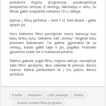
pristatomi
Krypčių
programoje, pasakojančioje
įkvepiančias istorijas iš skirtingų laikotarpių ir vietų. Su
filmas galite susipažinti svetainės
filmų
skiltyje.
Įėjimas į filmų peržiūras – bent 1 ct. Kiek tiksliai – galite
spręsti jūs.
Nors kiekvieno filmo parodymas mums kainuoja nuo
kelių šimtų eurų, siekiame, kad „Kreivių“ renginiai būtų
prieinami kiekvienam. Tai galime įgyvendinti tik su
rėmėjų, kuriais galite tapti ir jūs, pagalba. Festivalio
gyvavimui svarbi net ir mažiausia parama.
Bilietus galėsite įsigyti filmų rodymo vietoje, nurodytoje
šalia filmo aprašymo, likus valandai iki pirmojo dienos
seanso. Bilietai parduodami tik į tos pačios dienos
peržiūras.
Jūs esate čia:
Pradžia
Naujienos
LGBT pasaulyje
Kultūra
„Kreivės“ pristato filmų programą