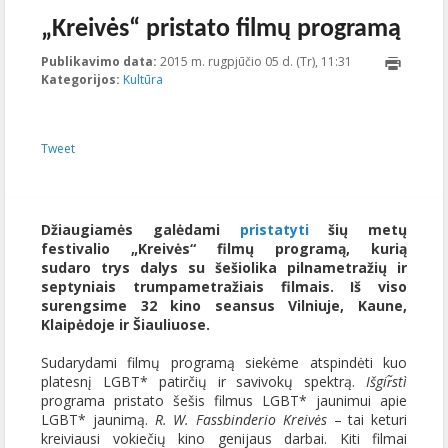
„Kreivės“ pristato filmų programą
Publikavimo data:
2015 m. rugpjūčio 05 d. (Tr), 11:31
2015-08-
Kategorijos:
Kultūra
05T11:31:43+00:
Tweet
Džiaugiamės galėdami
pristatyti
šių metų
festivalio „Kreivės“ filmų programą, kurią
sudaro trys dalys su šešiolika pilnametražių ir
septyniais trumpametražiais filmais. Iš viso
surengsime 32 kino seansus Vilniuje, Kaune,
Klaipėdoje ir Šiauliuose.
Sudarydami filmų programą siekėme atspindėti kuo
platesnį LGBT* patirčių ir savivokų spektrą.
Išgir̃stì
programa pristato šešis filmus LGBT* jaunimui apie
LGBT* jaunimą.
R. W. Fassbinderio Kreivės
– tai keturi
kreiviausi vokiečių kino genijaus darbai. Kiti filmai