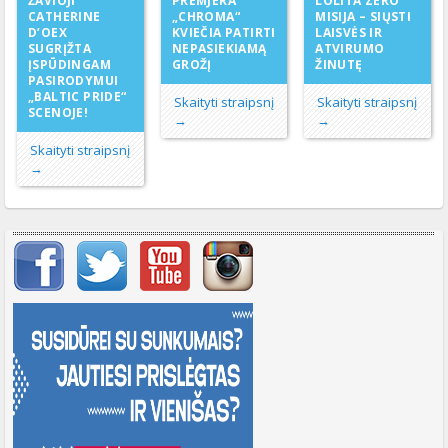
PREMJERA
ŽAVIOJI
LOLITA ZERO
„CHROMA“
CATHERINE
MISIJA – SIŲSTI
KVIEČIA PATIRTI
D’OEX
LAISVĖS IR
NEPASIEKIAMĄ
SUGRĮŽTA
ATVIRUMO
GROŽĮ
ĮSPŪDINGAM
ŽINUTĘ
PASIRODYMUI
„BALTIC PRIDE“
Skaityti straipsnį
Skaityti straipsnį
SCENOJE!
→
→
Skaityti straipsnį
→
Svarbių įrašų meniu