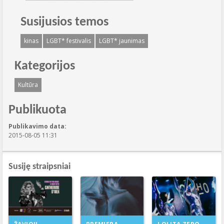
Susijusios temos
kinas
LGBT* festivalis
LGBT* jaunimas
Kategorijos
Kultūra
Publikuota
Publikavimo data:
2015-08-05 11:31
Susiję straipsniai