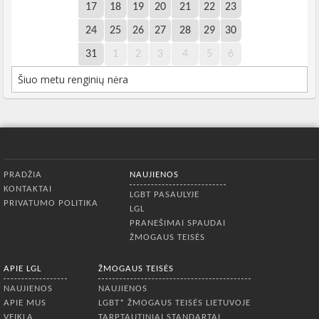
17
18
19
20
21
22
23
24
25
26
27
28
29
30
31
1
2
3
4
5
6
Šiuo metu renginių nėra
Apatinis meniu
PRADŽIA
NAUJIENOS
KONTAKTAI
LGBT PASAULYJE
PRIVATUMO POLITIKA
LGL
PRANEŠIMAI SPAUDAI
ŽMOGAUS TEISĖS
APIE LGL
ŽMOGAUS TEISĖS
NAUJIENOS
NAUJIENOS
APIE MUS
LGBT* ŽMOGAUS TEISĖS LIETUVOJE
VEIKLA
TARPTAUTINIAI STANDARTAI