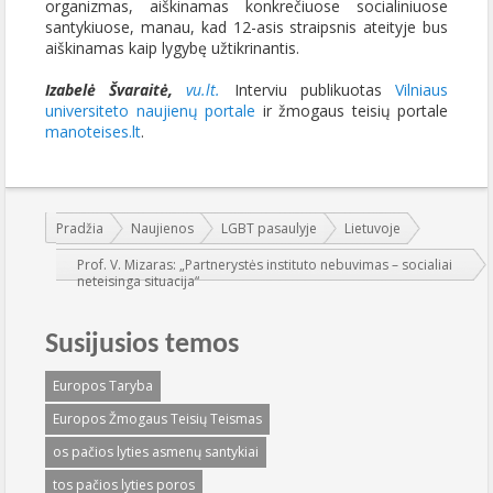
organizmas, aiškinamas konkrečiuose socialiniuose
santykiuose, manau, kad 12-asis straipsnis ateityje bus
aiškinamas kaip lygybę užtikrinantis.
Izabelė Švaraitė,
vu.lt.
Interviu publikuotas
Vilniaus
universiteto naujienų portale
ir žmogaus teisių portale
manoteises.lt
.
Jūs esate čia:
Pradžia
Naujienos
LGBT pasaulyje
Lietuvoje
Prof. V. Mizaras: „Partnerystės instituto nebuvimas – socialiai
neteisinga situacija“
Susijusios temos
Europos Taryba
Europos Žmogaus Teisių Teismas
os pačios lyties asmenų santykiai
tos pačios lyties poros