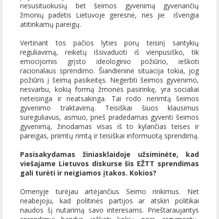
nesusituokusių bet šeimos gyvenimą gyvenančių
žmonių padėtis Lietuvoje geresnė, nes jie išvengia
atitinkamų pareigų.
Vertinant tos pačios lyties porų teisinį santykių
reguliavimą, reikėtų išsivaduoti iš vienpusiško, tik
emocijomis grįsto ideologinio požiūrio, ieškoti
racionalaus sprendimo. Šiandieninė situacija tokia, jog
požiūris į šeimą pasikeitęs. Negerbti šeimos gyvenimo,
nesvarbu, kokią formą žmonės pasirinkę, yra socialiai
neteisinga ir neatsakinga. Tai rodo nerimtą šeimos
gyvenimo traktavimą. Teisiškai šiuos klausimus
sureguliavus, asmuo, prieš pradėdamas gyventi šeimos
gyvenimą, žinodamas visas iš to kylančias teises ir
pareigas, priimtų rimtą ir teisiškai informuotą sprendimą.
Pasisakydamas žiniasklaidoje užsiminėte, kad
viešajame Lietuvos diskurse šis EŽTT sprendimas
gali turėti ir neigiamos įtakos. Kokios?
Omenyje turėjau artėjančius Seimo rinkimus. Net
neabejoju, kad politinės partijos ar atskiri politikai
naudos šį nutarimą savo interesams. Prieštaraujantys