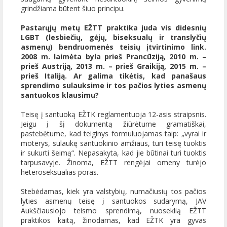
grindžiama būtent šiuo principu.
Pastarųjų metų EŽTT praktika juda vis didesnių
LGBT (lesbiečių, gėjų, biseksualų ir translyčių
asmenų) bendruomenės teisių įtvirtinimo link.
2008 m. laimėta byla prieš Prancūziją, 2010 m. –
prieš Austriją, 2013 m. – prieš Graikiją, 2015 m. –
prieš Italiją. Ar galima tikėtis, kad panašaus
sprendimo sulauksime ir tos pačios lyties asmenų
santuokos klausimu?
Teisę į santuoką EŽTK reglamentuoja 12-asis straipsnis.
Jeigu į šį dokumentą žiūrėtume gramatiškai,
pastebėtume, kad teiginys formuluojamas taip: „vyrai ir
moterys, sulaukę santuokinio amžiaus, turi teisę tuoktis
ir sukurti šeimą“. Nepasakyta, kad jie būtinai turi tuoktis
tarpusavyje. Žinoma, EŽTT rengėjai omeny turėjo
heteroseksualias poras.
Stebėdamas, kiek yra valstybių, numačiusių tos pačios
lyties asmenų teisę į santuokos sudarymą, JAV
Aukščiausiojo teismo sprendimą, nuoseklią EŽTT
praktikos kaitą, žinodamas, kad EŽTK yra gyvas