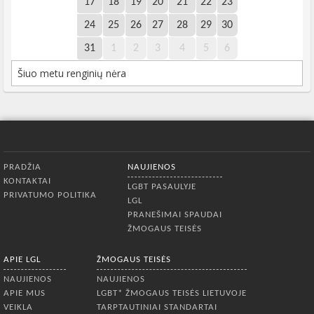
17
18
19
20
21
22
23
24
25
26
27
28
29
30
31
1
2
3
4
5
6
Šiuo metu renginių nėra
Apatinis meniu
PRADŽIA
NAUJIENOS
KONTAKTAI
LGBT PASAULYJE
PRIVATUMO POLITIKA
LGL
PRANEŠIMAI SPAUDAI
ŽMOGAUS TEISĖS
APIE LGL
ŽMOGAUS TEISĖS
NAUJIENOS
NAUJIENOS
APIE MUS
LGBT* ŽMOGAUS TEISĖS LIETUVOJE
VEIKLA
TARPTAUTINIAI STANDARTAI