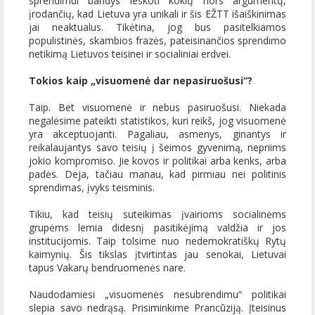
sprendimui bandys ieškoti kokių nors argumentų,
įrodančių, kad Lietuva yra unikali ir šis EŽTT išaiškinimas
jai neaktualus. Tikėtina, jog bus pasitelkiamos
populistinės, skambios frazės, pateisinančios sprendimo
netikimą Lietuvos teisinei ir socialiniai erdvei.
Tokios kaip „visuomenė dar nepasiruošusi“?
Taip. Bet visuomenė ir nebus pasiruošusi. Niekada
negalėsime pateikti statistikos, kuri reikš, jog visuomenė
yra akceptuojanti. Pagaliau, asmenys, ginantys ir
reikalaujantys savo teisių į šeimos gyvenimą, nepriims
jokio kompromiso. Jie kovos ir politikai arba kenks, arba
padės. Deja, tačiau manau, kad pirmiau nei politinis
sprendimas, įvyks teisminis.
Tikiu, kad teisių suteikimas įvairioms socialinėms
grupėms lemia didesnį pasitikėjimą valdžia ir jos
institucijomis. Taip tolsime nuo nedemokratiškų Rytų
kaimynių. Šis tikslas įtvirtintas jau senokai, Lietuvai
tapus Vakarų bendruomenės nare.
Naudodamiesi „visuomenės nesubrendimu“ politikai
slepia savo nedrąsą. Prisiminkime Prancūziją. Įteisinus