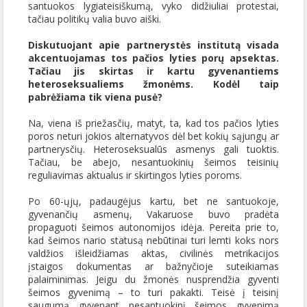
santuokos lygiateisiškumą, vyko didžiuliai protestai,
tačiau politikų valia buvo aiški.
Diskutuojant apie partnerystės institutą visada
akcentuojamas tos pačios lyties porų apsektas.
Tačiau jis skirtas ir kartu gyvenantiems
heteroseksualiems žmonėms. Kodėl taip
pabrėžiama tik viena pusė?
Na, viena iš priežasčių, matyt, ta, kad tos pačios lyties
poros neturi jokios alternatyvos dėl bet kokių sąjungų ar
partnerysčių. Heteroseksualūs asmenys gali tuoktis.
Tačiau, be abejo, nesantuokinių šeimos teisinių
reguliavimas aktualus ir skirtingos lyties poroms.
Po 60-ųjų, padaugėjus kartu, bet ne santuokoje,
gyvenančių asmenų, Vakaruose buvo pradėta
propaguoti šeimos autonomijos idėja. Pereita prie to,
kad šeimos nario statusą nebūtinai turi lemti koks nors
valdžios išleidžiamas aktas, civilinės metrikacijos
įstaigos dokumentas ar bažnyčioje suteikiamas
palaiminimas. Jeigu du žmonės nusprendžia gyventi
šeimos gyvenimą – to turi pakakti. Teisė į teisinį
saugumą gyvenant nesantuokinį šeimos gyvenimą