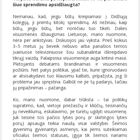
šiuo sprendimu apsidžiaugta?
Nemanau, kad, jeigu būtų kreipiamasi į Didžiąją
kolegiją, ji priimtų kitokį sprendimą. Aš nežinau, kaip
būtų, jeigu būtų, bet norėčiau tuo tikėti. Dalies
visuomenės džiaugsmas Lietuvoje, mano nuomone,
nėra per ankstyvas. Diskusijos jau vyksta. Prieš kokius
3–5 metus jų beveik nebuvo arba panašios temos
įvairiuose televiziniuose šou subanalintai iškreipdavo
tikrąjį vaizdą. Palaipsniui visuomenėje auga kritinė masė.
Plėtojantis debatams brandinamas ir visuomenės
požiūris. Net patys politikai, ypač tie, kurie ignoruodavo
ar atsisakydavo tuo klausimu kalbėti, pripažįsta, jog ši
problema jau spręstina. Galbūt ne jie tą padarys, tačiau
jų pripažinimas – pažanga.
Ko, mano nuomone, dabar trūksta – tai politikų
supratimo, kad, vietoje priežasčių ir kliūčių, teisinančių
jų neveiklumą, eskalavimo, jie turėtų ugdyti visuomenę.
Juk teisinė tos pačios lyties porų (ir skirtingos lyties
porų) apsauga teikia naudą visai valstybei. Šeimos
gyvenimą gyvenantys asmenys, kai jiems suteikiamas
oficialus šeimos statusas, įgyja tik šeimos nariams