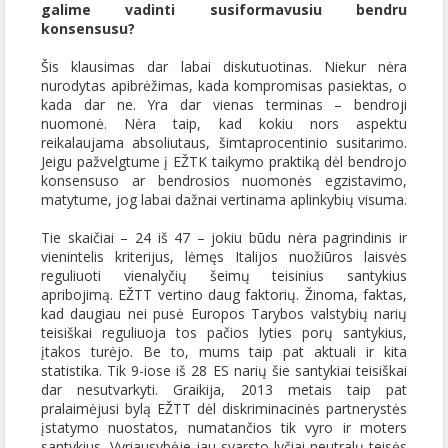
galime vadinti susiformavusiu bendru
konsensusu?
Šis klausimas dar labai diskutuotinas. Niekur nėra
nurodytas apibrėžimas, kada kompromisas pasiektas, o
kada dar ne. Yra dar vienas terminas – bendroji
nuomonė. Nėra taip, kad kokiu nors aspektu
reikalaujama absoliutaus, šimtaprocentinio susitarimo.
Jeigu pažvelgtume į EŽTK taikymo praktiką dėl bendrojo
konsensuso ar bendrosios nuomonės egzistavimo,
matytume, jog labai dažnai vertinama aplinkybių visuma.
Tie skaičiai – 24 iš 47 – jokiu būdu nėra pagrindinis ir
vienintelis kriterijus, lėmęs Italijos nuožiūros laisvės
reguliuoti vienalyčių šeimų teisinius santykius
apribojimą. EŽTT vertino daug faktorių. Žinoma, faktas,
kad daugiau nei pusė Europos Tarybos valstybių narių
teisiškai reguliuoja tos pačios lyties porų santykius,
įtakos turėjo. Be to, mums taip pat aktuali ir kita
statistika. Tik 9-iose iš 28 ES narių šie santykiai teisiškai
dar nesutvarkyti. Graikija, 2013 metais taip pat
pralaimėjusi bylą EŽTT dėl diskriminacinės partnerystės
įstatymo nuostatos, numatančios tik vyro ir moters
santykius, Vyriausybėje jau svarsto lyčiai neutralų teisės