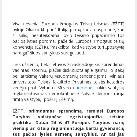
Visai neseniai Europos žmogaus Teisių teismas (EŽTT)
byloje Oliari ir kt. prieš Italiją pirmą kartą nusprendė, kad
ši šalis, nesuteikdama jokio teisinio pripažinimo tos
pačios lyties poroms, pažeidė Europos žmogaus teisių
konvenciją (EŽTK). Paskelbta, kad valstybė turi „pozityvią
pareigą“ šiuos santykius sureguliuoti.
Tiek užsienio, tiek Lietuvos žiniasklaidoje šis sprendimas
vadintas istoriniu, plačiai diskutuota apie galimą jo įtaką
bei atitikimą Vakarų visuomenių tendencijoms. Vilniaus
universiteto Teisės fakulteto Privatinės teisės katedros
vedėjo prof. Vytauto Mizaro
nuomone
, tokių santykių
reglamentavimas demokratinėse šalyse demonstruoja
rimtą valstybių požiūrį į šeimą.
EŽTT, priimdamas sprendimą, remiasi Europos
Tarybos valstybėse egzistuojančia teisine
praktika. Dabar 24 iš 47 Europos Tarybos narių
vienaip ar kitaip reglamentuoja kartu gyvenančių
tos pačios lyties asmenų santykius. Ar tai jau