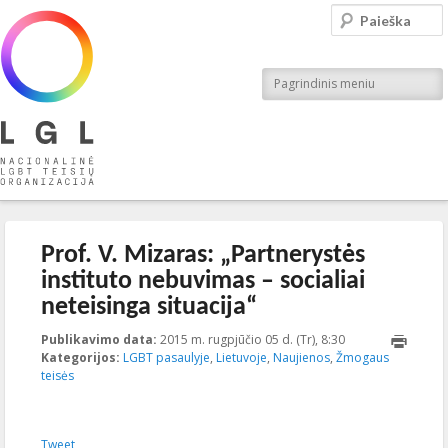
LGL
Paieška
Nacionalinė LGBT teisių organizacija
Pagrindinis meniu
Įrašo navigacija
←
Ankstesnis
Kitas
→
Prof. V. Mizaras: „Partnerystės
instituto nebuvimas – socialiai
neteisinga situacija“
Publikavimo data:
2015 m. rugpjūčio 05 d. (Tr), 8:30
2023-10-
Kategorijos:
LGBT pasaulyje
,
Lietuvoje
,
Naujienos
,
Žmogaus
17T17:36:08+00:0
teisės
Tweet