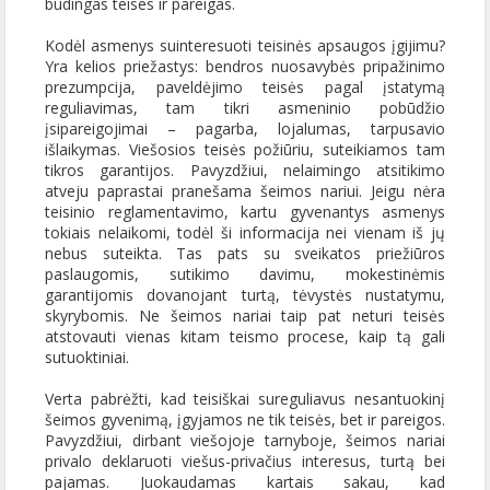
būdingas teises ir pareigas.
Kodėl asmenys suinteresuoti teisinės apsaugos įgijimu?
Yra kelios priežastys: bendros nuosavybės pripažinimo
prezumpcija, paveldėjimo teisės pagal įstatymą
reguliavimas, tam tikri asmeninio pobūdžio
įsipareigojimai – pagarba, lojalumas, tarpusavio
išlaikymas. Viešosios teisės požiūriu, suteikiamos tam
tikros garantijos. Pavyzdžiui, nelaimingo atsitikimo
atveju paprastai pranešama šeimos nariui. Jeigu nėra
teisinio reglamentavimo, kartu gyvenantys asmenys
tokiais nelaikomi, todėl ši informacija nei vienam iš jų
nebus suteikta. Tas pats su sveikatos priežiūros
paslaugomis, sutikimo davimu, mokestinėmis
garantijomis dovanojant turtą, tėvystės nustatymu,
skyrybomis. Ne šeimos nariai taip pat neturi teisės
atstovauti vienas kitam teismo procese, kaip tą gali
sutuoktiniai.
Verta pabrėžti, kad teisiškai sureguliavus nesantuokinį
šeimos gyvenimą, įgyjamos ne tik teisės, bet ir pareigos.
Pavyzdžiui, dirbant viešojoje tarnyboje, šeimos nariai
privalo deklaruoti viešus-privačius interesus, turtą bei
pajamas. Juokaudamas kartais sakau, kad