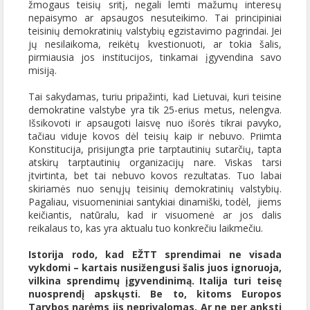
žmogaus teisių sritį, negali lemti mažumų interesų
nepaisymo ar apsaugos nesuteikimo. Tai principiniai
teisinių demokratinių valstybių egzistavimo pagrindai. Jei
jų nesilaikoma, reikėtų kvestionuoti, ar tokia šalis,
pirmiausia jos institucijos, tinkamai įgyvendina savo
misiją.
Tai sakydamas, turiu pripažinti, kad Lietuvai, kuri teisine
demokratine valstybe yra tik 25-erius metus, nelengva.
Išsikovoti ir apsaugoti laisvę nuo išorės tikrai pavyko,
tačiau viduje kovos dėl teisių kaip ir nebuvo. Priimta
Konstitucija, prisijungta prie tarptautinių sutarčių, tapta
atskirų tarptautinių organizacijų nare. Viskas tarsi
įtvirtinta, bet tai nebuvo kovos rezultatas. Tuo labai
skiriamės nuo senųjų teisinių demokratinių valstybių.
Pagaliau, visuomeniniai santykiai dinamiški, todėl, jiems
keičiantis, natūralu, kad ir visuomenė ar jos dalis
reikalaus to, kas yra aktualu tuo konkrečiu laikmečiu.
Istorija rodo, kad EŽTT sprendimai ne visada
vykdomi – kartais nusižengusi šalis juos ignoruoja,
vilkina sprendimų įgyvendinimą. Italija turi teisę
nuosprendį apskųsti. Be to, kitoms Europos
Tarybos narėms jis neprivalomas. Ar ne per anksti