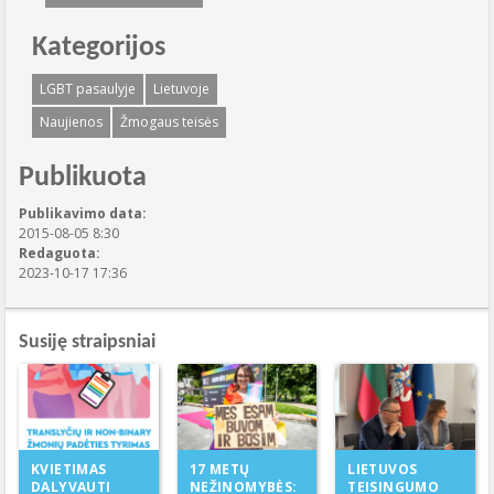
Kategorijos
LGBT pasaulyje
Lietuvoje
Naujienos
Žmogaus teisės
Publikuota
Publikavimo data:
2015-08-05 8:30
Redaguota:
2023-10-17 17:36
Susiję straipsniai
17 METŲ
KVIETIMAS
LIETUVOS
NEŽINOMYBĖS:
DALYVAUTI
TEISINGUMO