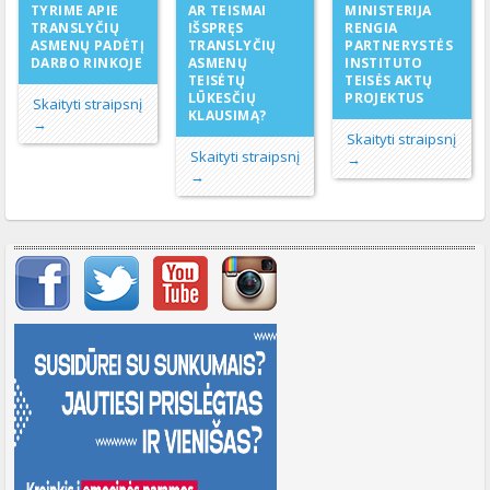
AR TEISMAI
TYRIME APIE
MINISTERIJA
IŠSPRĘS
TRANSLYČIŲ
RENGIA
TRANSLYČIŲ
ASMENŲ PADĖTĮ
PARTNERYSTĖS
ASMENŲ
DARBO RINKOJE
INSTITUTO
TEISĖTŲ
TEISĖS AKTŲ
LŪKESČIŲ
PROJEKTUS
Skaityti straipsnį
KLAUSIMĄ?
→
Skaityti straipsnį
Skaityti straipsnį
→
→
Svarbių įrašų meniu