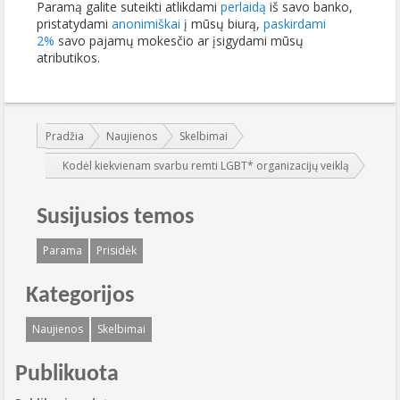
Paramą galite suteikti atlikdami
perlaidą
iš savo banko,
pristatydami
anonimiškai
į mūsų biurą,
paskirdami
2%
savo pajamų mokesčio ar įsigydami mūsų
atributikos.
Jūs esate čia:
Pradžia
Naujienos
Skelbimai
Kodėl kiekvienam svarbu remti LGBT* organizacijų veiklą
Susijusios temos
Parama
Prisidėk
Kategorijos
Naujienos
Skelbimai
Publikuota