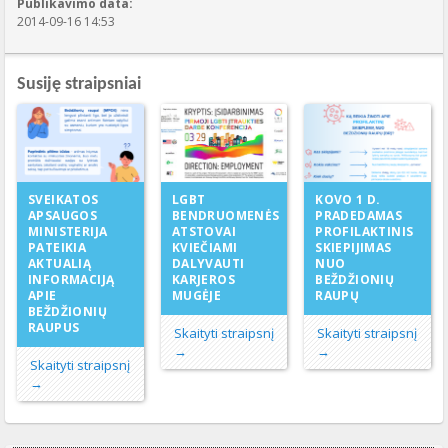
Publikavimo data:
2014-09-16 14:53
Susiję straipsniai
LGBT
SVEIKATOS
KOVO 1 D.
BENDRUOMENĖS
APSAUGOS
PRADEDAMAS
ATSTOVAI
MINISTERIJA
PROFILAKTINIS
KVIEČIAMI
PATEIKIA
SKIEPIJIMAS
DALYVAUTI
AKTUALIĄ
NUO
KARJEROS
INFORMACIJĄ
BEŽDŽIONIŲ
MUGĖJE
APIE
RAUPŲ
BEŽDŽIONIŲ
RAUPUS
Skaityti straipsnį
Skaityti straipsnį
→
→
Skaityti straipsnį
→