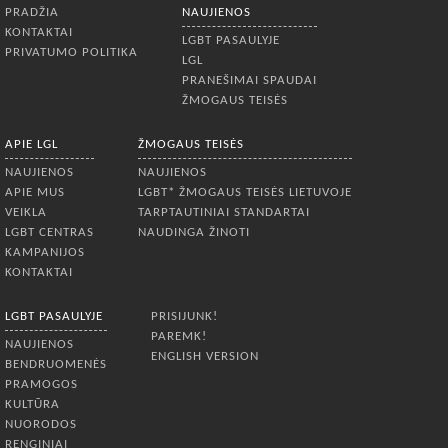
Apatinis meniu
PRADŽIA
NAUJIENOS
KONTAKTAI
LGBT PASAULYJE
PRIVATUMO POLITIKA
LGL
PRANEŠIMAI SPAUDAI
ŽMOGAUS TEISĖS
APIE LGL
ŽMOGAUS TEISĖS
NAUJIENOS
NAUJIENOS
APIE MUS
LGBT* ŽMOGAUS TEISĖS LIETUVOJE
VEIKLA
TARPTAUTINIAI STANDARTAI
LGBT CENTRAS
NAUDINGA ŽINOTI
KAMPANIJOS
KONTAKTAI
LGBT PASAULYJE
PRISIJUNK!
PAREMK!
NAUJIENOS
ENGLISH VERSION
BENDRUOMENĖS
PRAMOGOS
KULTŪRA
NUORODOS
RENGINIAI