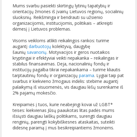
Mums svarbu pasiekti skirtingų lytinių tapatybių ir
orientacijų žmones iš įvairių Lietuvos regionų, socialinių
sluoksnių. Reikšminga ir bendrauti su užsienio
organizacijomis, institucijomis, politikais – atkreipti
dėmesį į Lietuvos problemas.
Visoms veikloms atlikti reikalingos rankos: turime
augantį
darbuotojų
kolektyvą, daugybę
šaunių
savanorių
. Motyvacijos ir geros nuotaikos
kryptingai ir efektyviai veikti nepakanka – reikalingas ir
stabilus finansavimas. Deja, nacionalinių fondų ir
institucijų pagalba tikrai nepakankama – turime kliautis
tarptautinių fondų ir organizacijų
parama
. Lygiai taip pat
svarbus ir kiekvieno žmogaus indėlis: stebime augantį
palaikymą iš visuomenės, vis daugiau lėšų surenkame iš
2% pajamų mokesčio.
Kreipiamės į tuos, kurie neabejingi kovai už LGBT*
teises: kiekvienas Jūsų paaukotas litas padės mums
išsiųsti daugiau laiškų politikams, surengti daugiau
renginių, parengti kokybiškesnes ataskaitas, suteikti
didesnę paramą į mus besikreipiantiems žmonėms.