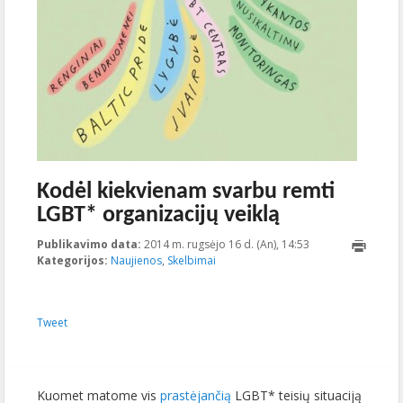
Kodėl kiekvienam svarbu remti
LGBT* organizacijų veiklą
Publikavimo data:
2014 m. rugsėjo 16 d. (An), 14:53
2014-09-
Kategorijos:
Naujienos
,
Skelbimai
17T09:16:12+00:0
Tweet
Kuomet matome vis
prastėjančią
LGBT* teisių situaciją