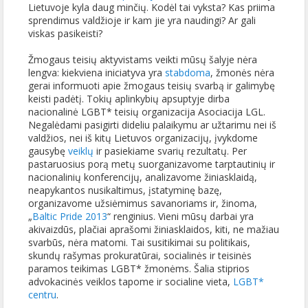
Lietuvoje kyla daug minčių. Kodėl tai vyksta? Kas priima
sprendimus valdžioje ir kam jie yra naudingi? Ar gali
viskas pasikeisti?
Žmogaus teisių aktyvistams veikti mūsų šalyje nėra
lengva: kiekviena iniciatyva yra
stabdoma
, žmonės nėra
gerai informuoti apie žmogaus teisių svarbą ir galimybę
keisti padėtį. Tokių aplinkybių apsuptyje dirba
nacionalinė LGBT* teisių organizacija Asociacija LGL.
Negalėdami pasigirti dideliu palaikymu ar užtarimu nei iš
valdžios, nei iš kitų Lietuvos organizacijų, įvykdome
gausybę
veiklų
ir pasiekiame svarių rezultatų. Per
pastaruosius porą metų suorganizavome tarptautinių ir
nacionalinių konferencijų, analizavome žiniasklaidą,
neapykantos nusikaltimus, įstatyminę bazę,
organizavome užsiėmimus savanoriams ir, žinoma,
„
Baltic Pride 2013
“ renginius. Vieni mūsų darbai yra
akivaizdūs, plačiai aprašomi žiniasklaidos, kiti, ne mažiau
svarbūs, nėra matomi. Tai susitikimai su politikais,
skundų rašymas prokuratūrai, socialinės ir teisinės
paramos teikimas LGBT* žmonėms. Šalia stiprios
advokacinės veiklos tapome ir socialine vieta,
LGBT*
centru
.