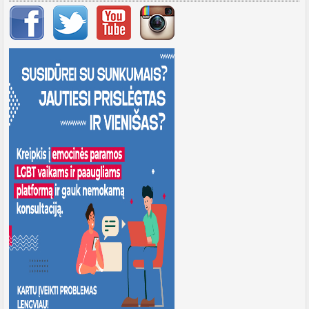
Svarbių įrašų meniu