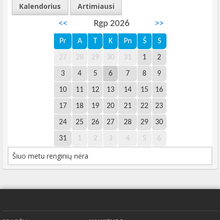
Kalendorius
Artimiausi
<<
Rgp 2026
>>
Pr
A
T
K
Pn
Š
S
27
28
29
30
31
1
2
3
4
5
6
7
8
9
10
11
12
13
14
15
16
17
18
19
20
21
22
23
24
25
26
27
28
29
30
31
1
2
3
4
5
6
Šiuo metu renginių nėra
Apatinis meniu