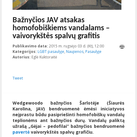
Bažnyčios JAV atsakas
homofobiškiems vandalams –
vaivorykštės spalvų grafitis
Publikavimo data:
2015 m. rugsėjo 03 d. (Kt), 12:00
2023-10-
Kategorijos:
LGBT pasaulyje
,
Naujienos
,
Pasaulyje
23T15:39:46+00:00
Autorius:
Eglė Kuktoraitė
Tweet
Wedgewoodo bažnyčios Šarlotėje (Šiaurės
Karolina, JAV) bendruomenė ėmėsi iniciatyvos
neįprastu būdu pasipriešinti homofobiškų vandalų
teplionėms ant bažnyčios durų. Vandalų paliktą
užrašą „Gėjai – pedofilai“ bažnyčios bendruomenė
pavertė
vaivorykštės spalvų grafičiu.