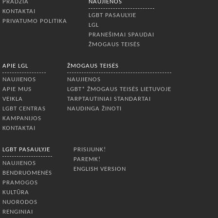
PRADŽIA
NAUJIENOS
KONTAKTAI
LGBT PASAULYJE
PRIVATUMO POLITIKA
LGL
PRANEŠIMAI SPAUDAI
ŽMOGAUS TEISĖS
APIE LGL
ŽMOGAUS TEISĖS
NAUJIENOS
NAUJIENOS
APIE MUS
LGBT* ŽMOGAUS TEISĖS LIETUVOJE
VEIKLA
TARPTAUTINIAI STANDARTAI
LGBT CENTRAS
NAUDINGA ŽINOTI
KAMPANIJOS
KONTAKTAI
LGBT PASAULYJE
PRISIJUNK!
PAREMK!
NAUJIENOS
ENGLISH VERSION
BENDRUOMENĖS
PRAMOGOS
KULTŪRA
NUORODOS
RENGINIAI