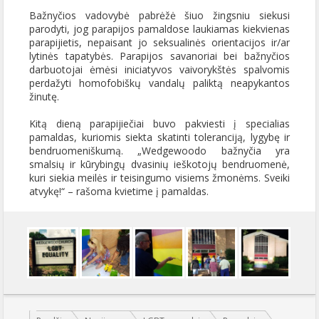
Bažnyčios vadovybė pabrėžė šiuo žingsniu siekusi
parodyti, jog parapijos pamaldose laukiamas kiekvienas
parapijietis, nepaisant jo seksualinės orientacijos ir/ar
lytinės tapatybės. Parapijos savanoriai bei bažnyčios
darbuotojai ėmėsi iniciatyvos vaivorykštės spalvomis
perdažyti homofobiškų vandalų paliktą neapykantos
žinutę.
Kitą dieną parapijiečiai buvo pakviesti į specialias
pamaldas, kuriomis siekta skatinti toleranciją, lygybę ir
bendruomeniškumą. „Wedgewoodo bažnyčia yra
smalsių ir kūrybingų dvasinių ieškotojų bendruomenė,
kuri siekia meilės ir teisingumo visiems žmonėms. Sveiki
atvykę!“ – rašoma kvietime į pamaldas.
Jūs esate čia: