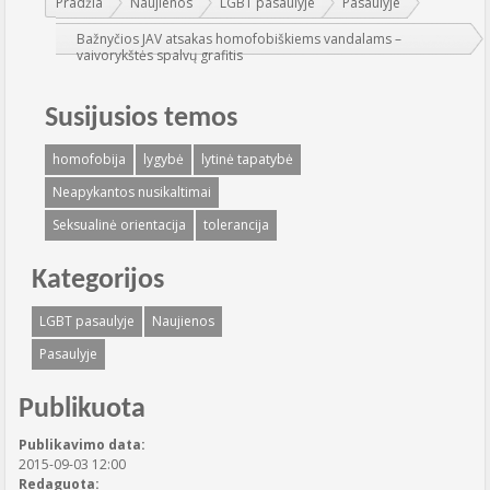
Pradžia
Naujienos
LGBT pasaulyje
Pasaulyje
Bažnyčios JAV atsakas homofobiškiems vandalams –
vaivorykštės spalvų grafitis
Susijusios temos
homofobija
lygybė
lytinė tapatybė
Neapykantos nusikaltimai
Seksualinė orientacija
tolerancija
Kategorijos
LGBT pasaulyje
Naujienos
Pasaulyje
Publikuota
Publikavimo data:
2015-09-03 12:00
Redaguota: