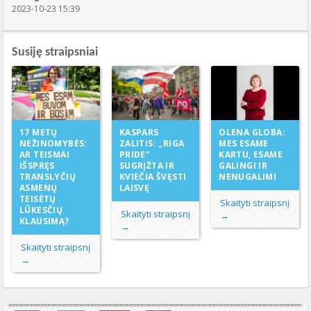
2023-10-23 15:39
Susiję straipsniai
KASPARS
17 METŲ
OLENA GLOBA:
ZALITIS: „RIGA
NEŽINOMYBĖS:
MES ESAME
PRIDE“
AR TEISMAI
KARTU, ESAME
SUGRĮŽTA IR
IŠSPRĘS
GALINGI IR
KVIEČIA ŠVĘSTI
TRANSLYČIŲ
NENUGALIMI
LAISVĘ
ASMENŲ
TEISĖTŲ
Skaityti straipsnį
LŪKESČIŲ
Skaityti straipsnį
→
KLAUSIMĄ?
→
Skaityti straipsnį
→
Svarbių įrašų meniu