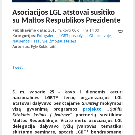
Asociacijos LGL atstovai susitiko
su Maltos Respublikos Prezidente
Publikavimo data:
2015 m. kovo 06 d. (Pn), 14:00
2015-11-
Kategorijos:
Fotogalerija
,
LGBT pasaulyje
,
LGL
,
Lietuvoje
20T14:16:55+00:00
,
Naujienos
,
Pasaulyje
,
Žmogaus teisės
Autorius:
Eglė Kuktoraitė
Tweet
Š. m. vasario 25 – kovo 1 dienomis keturi
nacionalinės LGBT* teisių organizacijos LGL
atstovai dalyvavo penktajame
Gruntvig
mokymosi
visą gyvenimą programos
projekto
„
QuPiD.
Kitokiais keliais į įvairovę
“ partnerių susitikime
Maltos Respublikoje. Vizito metu asociacijos LGL
delegacija dalyvavo lyčių įvairovės tematikai
skirtame seminare, aptarė LGBT* bendruomenei