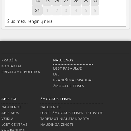
24
25
26
27
28
29
30
31
1
2
3
4
5
6
Šiuo metu renginių nėra
Apatinis meniu
PRADŽIA
NAUJIENOS
KONTAKTAI
LGBT PASAULYJE
PRIVATUMO POLITIKA
LGL
PRANEŠIMAI SPAUDAI
ŽMOGAUS TEISĖS
APIE LGL
ŽMOGAUS TEISĖS
NAUJIENOS
NAUJIENOS
APIE MUS
LGBT* ŽMOGAUS TEISĖS LIETUVOJE
VEIKLA
TARPTAUTINIAI STANDARTAI
LGBT CENTRAS
NAUDINGA ŽINOTI
KAMPANIJOS