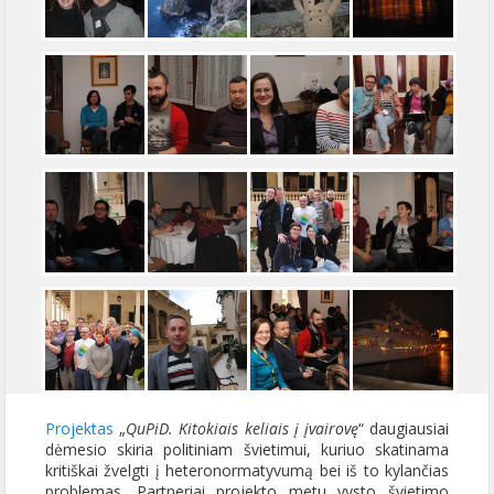
Projektas
„
QuPiD. Kitokiais keliais į įvairovę
“ daugiausiai
dėmesio skiria politiniam švietimui, kuriuo skatinama
kritiškai žvelgti į heteronormatyvumą bei iš to kylančias
problemas. Partneriai projekto metu vysto švietimo