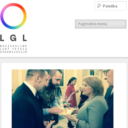
LGL
Paieška
Nacionalinė LGBT teisių organizacija
Pagrindinis meniu
Įrašo navigacija
←
Ankstesnis
Kitas
→