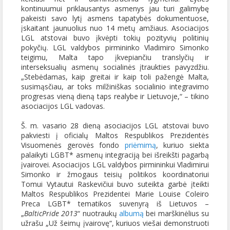
kontinuumui priklausantys asmenys jau turi galimybę
pakeisti savo lytį asmens tapatybės dokumentuose,
įskaitant jaunuolius nuo 14 metų amžiaus. Asociacijos
LGL atstovai buvo įkvėpti tokių pozityvių politinių
pokyčių. LGL valdybos pirmininko Vladimiro Simonko
teigimu, Malta tapo įkvepiančiu translyčių ir
interseksualių asmenų socialinės įtraukties pavyzdžiu.
„Stebėdamas, kaip greitai ir kaip toli pažengė Malta,
susimąsčiau, ar toks milžiniškas socialinio integravimo
progresas vieną dieną taps realybe ir Lietuvoje,“ – tikino
asociacijos LGL vadovas.
Š. m. vasario 28 dieną asociacijos LGL atstovai buvo
pakviesti į oficialų Maltos Respublikos Prezidentės
Visuomenės gerovės fondo
priėmimą
, kuriuo siekta
palaikyti LGBT* asmenų integraciją bei išreikšti pagarbą
įvairovei. Asociacijos LGL valdybos pirmininkui Vladimirui
Simonko ir žmogaus teisių politikos koordinatoriui
Tomui Vytautui Raskevičiui buvo suteikta garbė įteikti
Maltos Respublikos Prezidentei Marie Louise Coleiro
Preca LGBT* tematikos suvenyrą iš Lietuvos –
„
BalticPride 2013
“ nuotraukų
albumą
bei marškinėlius su
užrašu „Už šeimų įvairovę“, kuriuos viešai demonstruoti