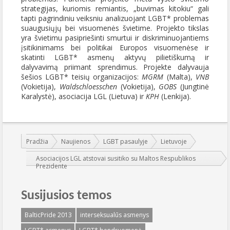
strategijas, kuriomis remiantis, „buvimas kitokiu“ gali
tapti pagrindiniu veiksniu analizuojant LGBT* problemas
suaugusiųjų bei visuomenės švietime. Projekto tikslas
yra švietimu pasipriešinti smurtui ir diskriminuojantiems
įsitikinimams bei politikai Europos visuomenėse ir
skatinti LGBT* asmenų aktyvų pilietiškumą ir
dalyvavimą priimant sprendimus. Projekte dalyvauja
šešios LGBT* teisių organizacijos:
MGRM
(Malta),
VNB
(Vokietija),
Waldschloesschen
(Vokietija),
GOBS
(Jungtinė
Karalystė), asociacija LGL (Lietuva) ir
KPH
(Lenkija).
Jūs esate čia:
Pradžia
Naujienos
LGBT pasaulyje
Lietuvoje
Asociacijos LGL atstovai susitiko su Maltos Respublikos
Prezidente
Susijusios temos
BalticPride 2013
interseksualūs asmenys