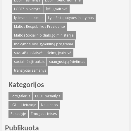
LGBT* asmenys
LGBT* bendruomenė
LGBT* suvenyrai
lyčių įvairovė
lyties neatitikimas
Lytinės tapatybės įstatymas
Maltos Respublikos Prezidentė
Maltos Socialinio dialogo ministerija
mokymosi visą gyvenimą programa
saviraiškos laisvė
šeimų įvairovė
socialinės įtrauktis
suaugusiųjų švietimas
translyčiai asmenys
Kategorijos
Fotogalerija
LGBT pasaulyje
LGL
Lietuvoje
Naujienos
Pasaulyje
Žmogaus teisės
Publikuota