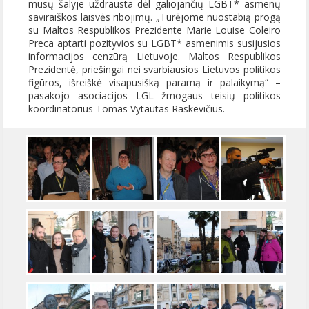
mūsų šalyje uždrausta dėl galiojančių LGBT* asmenų
saviraiškos laisvės ribojimų. „Turėjome nuostabią progą
su Maltos Respublikos Prezidente Marie Louise Coleiro
Preca aptarti pozityvios su LGBT* asmenimis susijusios
informacijos cenzūrą Lietuvoje. Maltos Respublikos
Prezidentė, priešingai nei svarbiausios Lietuvos politikos
figūros, išreiškė visapusišką paramą ir palaikymą“ –
pasakojo asociacijos LGL žmogaus teisių politikos
koordinatorius Tomas Vytautas Raskevičius.