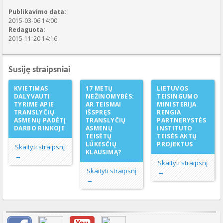
Publikavimo data:
2015-03-06 14:00
Redaguota:
2015-11-20 14:16
Susiję straipsniai
KVIETIMAS
17 METŲ
LIETUVOS
DALYVAUTI
NEŽINOMYBĖS:
TEISINGUMO
TYRIME APIE
AR TEISMAI
MINISTERIJA
TRANSLYČIŲ
IŠSPRĘS
RENGIA
ASMENŲ PADĖTĮ
TRANSLYČIŲ
PARTNERYSTĖS
DARBO RINKOJE
ASMENŲ
INSTITUTO
TEISĖTŲ
TEISĖS AKTŲ
LŪKESČIŲ
PROJEKTUS
Skaityti straipsnį
KLAUSIMĄ?
→
Skaityti straipsnį
Skaityti straipsnį
→
→
Svarbių įrašų meniu