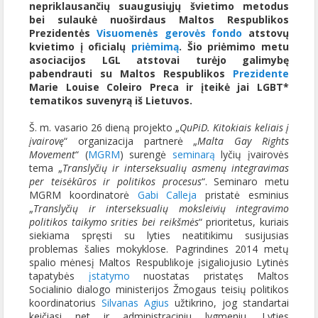
nepriklausančių suaugusiųjų švietimo metodus
bei sulaukė nuoširdaus Maltos Respublikos
Prezidentės
Visuomenės gerovės fondo
atstovų
kvietimo į oficialų
priėmimą
. Šio priėmimo metu
asociacijos LGL atstovai turėjo galimybę
pabendrauti su Maltos Respublikos
Prezidente
Marie Louise Coleiro Preca ir įteikė jai LGBT*
tematikos suvenyrą iš Lietuvos.
Š. m. vasario 26 dieną projekto „
QuPiD. Kitokiais keliais į
įvairovę
“ organizacija partnerė „
Malta Gay Rights
Movement
“ (
MGRM
) surengė
seminarą
lyčių įvairovės
tema „
Translyčių ir interseksualių asmenų integravimas
per teisėkūros ir politikos procesus
“. Seminaro metu
MGRM koordinatorė
Gabi Calleja
pristatė esminius
„
Translyčių ir interseksualių moksleivių integravimo
politikos taikymo srities bei reikšmės
“ prioritetus, kuriais
siekiama spręsti su lyties neatitikimu susijusias
problemas šalies mokyklose. Pagrindines 2014 metų
spalio mėnesį Maltos Respublikoje įsigaliojusio Lytinės
tapatybės
įstatymo
nuostatas pristatęs Maltos
Socialinio dialogo ministerijos Žmogaus teisių politikos
koordinatorius
Silvanas Agius
užtikrino, jog standartai
keičiasi net ir administraciniu lygmeniu. Lyties