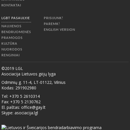
KONTAKTAI
LGBT PASAULYJE
PRISIJUNK!
PAREMK!
NAUJIENOS
ENGLISH VERSION
BENDRUOMENĖS
PRAMOGOS
KULTŪRA
NUORODOS
RENGINIAI
©2019 LGL
Asociacija Lietuvos gėjų lyga
Odminių g. 11-4, LT-01122, Vilnius
Kodas: 291902980
Tel: +370 5 2610314
Fax: +370 5 2130762
El. paštas:
office@gay.lt
Skype: asociacija.lgl