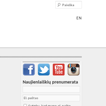
Paieška
EN
Svarbių įrašų meniu
Naujienlaiškių prenumerata
Sutinku, kad mano el. pašto