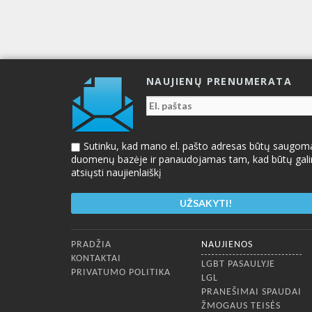
NAUJIENŲ PRENUMERATA
Sutinku, kad mano el. pašto adresas būtų saugom
duomenų bazėje ir panaudojamas tam, kad būtų gal
atsiųsti naujienlaiškį
Apatinis meniu
PRADŽIA
NAUJIENOS
KONTAKTAI
LGBT PASAULYJE
PRIVATUMO POLITIKA
LGL
PRANEŠIMAI SPAUDAI
ŽMOGAUS TEISĖS