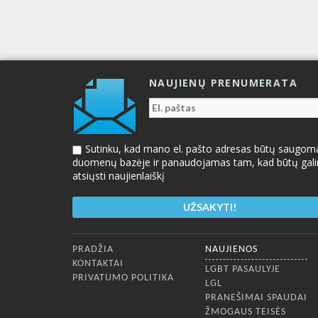
NAUJIENŲ PRENUMERATA
Sutinku, kad mano el. pašto adresas būtų saugom
duomenų bazėje ir panaudojamas tam, kad būtų gal
atsiųsti naujienlaiškį
Apatinis meniu
PRADŽIA
NAUJIENOS
KONTAKTAI
LGBT PASAULYJE
PRIVATUMO POLITIKA
LGL
PRANEŠIMAI SPAUDAI
ŽMOGAUS TEISĖS