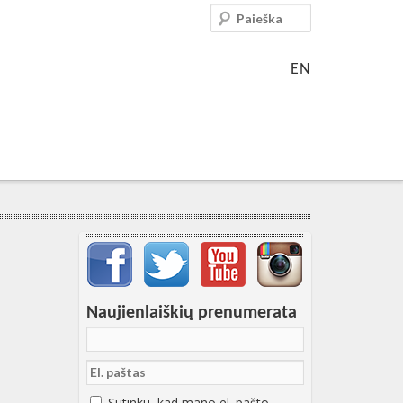
Paieška
EN
Svarbių įrašų meniu
Naujienlaiškių prenumerata
Sutinku, kad mano el. pašto