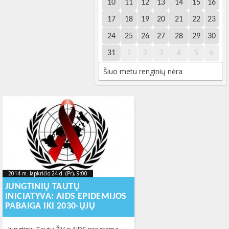
10
11
12
13
14
15
16
17
18
19
20
21
22
23
24
25
26
27
28
29
30
31
1
2
3
4
5
6
Šiuo metu renginių nėra
2014 m. lapkričio 24 d. (Pr), 9:00
2015-11-
2014 m. lapkričio 24 d. (Pr), 9:00
2015-11-20T15:08:48+00:00
20T15:08:48+00:00
JUNGTINIŲ TAUTŲ
INICIATYVA: AIDS EPIDEMIJOS
PABAIGA IKI 2030-ŲJŲ