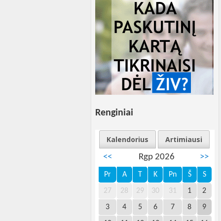
Renginiai
Kalendorius
Artimiausi
<<
Rgp 2026
>>
Pr
A
T
K
Pn
Š
S
27
28
29
30
31
1
2
3
4
5
6
7
8
9