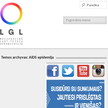
LGL
Paieška
Nacionalinė LGBT teisių organizacija
Pagrindinis meniu
Temos archyvas:
AIDS epidemija
Svarbių įrašų meniu