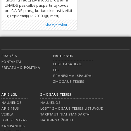
Jungtinių Tautų ŽIV ir AIDS programa
UNAIDS paskelbė paspartintą kovos
prieš AIDS planą, kuriuo tikimasi įveikti
ligų epidemiją iki 2030-ųjų metų.
Naujausioje UNAIDS ataskaitoje
Publikavo
Kategorijos:
Žymos:
AIDS epidemija
:
Aliona
LGBT pasaulyje
, LGL
,
diskriminavimas
,
Naujienos
248
,
Skaityti toliau →
„Paspartintai: sustabdyti AIDS
jungtinės tautos
,
stigmatizacija
,
sveikatos
epidemiją iki 2030-ųjų metų“ (angl.
apsauga
,
ŽIV prevencija
,
ŽIV prevencijos
„Fast-Track: ending the AIDS epidemic
politika
892
by 2030“) apibūdinama strategija,
kurios bus imtasi siekiant išvengti 28
Apatinis meniu
milijonų naujų ŽIV infekcijos atvejų ir 21
PRADŽIA
NAUJIENOS
milijono
KONTAKTAI
LGBT PASAULYJE
PRIVATUMO POLITIKA
LGL
PRANEŠIMAI SPAUDAI
ŽMOGAUS TEISĖS
APIE LGL
ŽMOGAUS TEISĖS
NAUJIENOS
NAUJIENOS
APIE MUS
LGBT* ŽMOGAUS TEISĖS LIETUVOJE
VEIKLA
TARPTAUTINIAI STANDARTAI
LGBT CENTRAS
NAUDINGA ŽINOTI
KAMPANIJOS