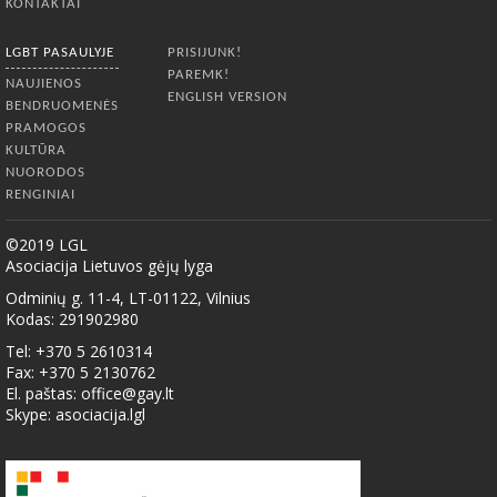
KONTAKTAI
LGBT PASAULYJE
PRISIJUNK!
PAREMK!
NAUJIENOS
ENGLISH VERSION
BENDRUOMENĖS
PRAMOGOS
KULTŪRA
NUORODOS
RENGINIAI
©2019 LGL
Asociacija Lietuvos gėjų lyga
Odminių g. 11-4, LT-01122, Vilnius
Kodas: 291902980
Tel: +370 5 2610314
Fax: +370 5 2130762
El. paštas:
office@gay.lt
Skype: asociacija.lgl