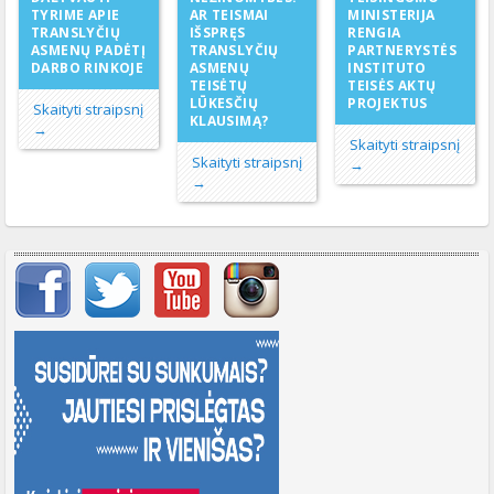
AR TEISMAI
TYRIME APIE
MINISTERIJA
IŠSPRĘS
TRANSLYČIŲ
RENGIA
TRANSLYČIŲ
ASMENŲ PADĖTĮ
PARTNERYSTĖS
ASMENŲ
DARBO RINKOJE
INSTITUTO
TEISĖTŲ
TEISĖS AKTŲ
LŪKESČIŲ
PROJEKTUS
Skaityti straipsnį
KLAUSIMĄ?
→
Skaityti straipsnį
Skaityti straipsnį
→
→
Svarbių įrašų meniu