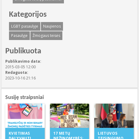
Kategorijos
LGBT pasaulyje
Naujienos
Pasaulyje
Žmogaus teisės
Publikuota
Publikavimo data:
2015-03-05 12:00
Redaguota:
2023-10-16 21:16
Susiję straipsniai
17 METŲ
KVIETIMAS
LIETUVOS
NEŽINOMYBĖS:
DALYVAUTI
TEISINGUMO