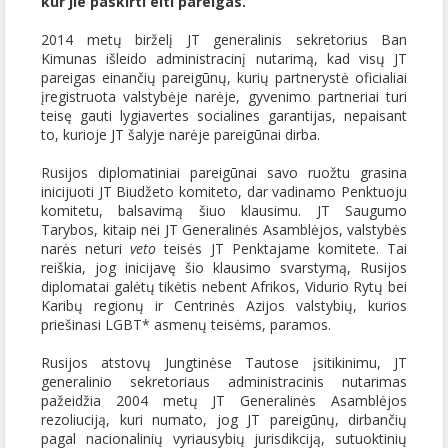
kur jie paskirti eiti pareigas.
2014 metų birželį JT generalinis sekretorius Ban
Kimunas išleido administracinį nutarimą, kad visų JT
pareigas einančių pareigūnų, kurių partnerystė oficialiai
įregistruota valstybėje narėje, gyvenimo partneriai turi
teisę gauti lygiavertes socialines garantijas, nepaisant
to, kurioje JT šalyje narėje pareigūnai dirba.
Rusijos diplomatiniai pareigūnai savo ruožtu grasina
inicijuoti JT Biudžeto komiteto, dar vadinamo Penktuoju
komitetu, balsavimą šiuo klausimu. JT Saugumo
Tarybos, kitaip nei JT Generalinės Asamblėjos, valstybės
narės neturi
veto
teisės JT Penktajame komitete. Tai
reiškia, jog inicijavę šio klausimo svarstymą, Rusijos
diplomatai galėtų tikėtis nebent Afrikos, Vidurio Rytų bei
Karibų regionų ir Centrinės Azijos valstybių, kurios
priešinasi LGBT* asmenų teisėms, paramos.
Rusijos atstovų Jungtinėse Tautose įsitikinimu, JT
generalinio sekretoriaus administracinis nutarimas
pažeidžia 2004 metų JT Generalinės Asamblėjos
rezoliuciją, kuri numato, jog JT pareigūnų, dirbančių
pagal nacionalinių vyriausybių jurisdikciją, sutuoktinių