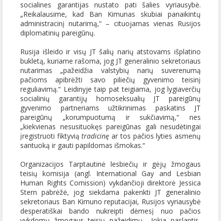
socialines garantijas nustato pati šalies vyriausybė.
„Reikalausime, kad Ban Kimunas skubiai panaikintų
administracinį nutarimą,“ – cituojamas vienas Rusijos
diplomatinių pareigūnų.
Rusija išleido ir visų JT šalių narių atstovams išplatino
bukletą, kuriame rašoma, jog JT generalinio sekretoriaus
nutarimas „pažeidžia valstybių narių suverenumą
pačioms apibrėžti savo piliečių gyvenimo teisinį
reguliavimą.“ Leidinyje taip pat teigiama, jog lygiaverčių
socialinių garantijų homoseksualių JT pareigūnų
gyvenimo partneriams užtikrinimas paskatins JT
pareigūnų „korumpuotumą ir sukčiavimą,“ nes
„kiekvienas nesusituokęs pareigūnas gali nesudėtingai
įregistruoti fiktyvią
tradicinę
ar tos pačios lyties asmenų
santuoką ir gauti papildomas išmokas.“
Organizacijos Tarptautinė lesbiečių ir gėjų žmogaus
teisių komisija (angl. International Gay and Lesbian
Human Rights Comission) vykdančioji direktorė Jessica
Stern pabrėžė, jog siekdama pakenkti JT generalinio
sekretoriaus Ban Kimuno reputacijai, Rusijos vyriausybė
desperatiškai bando nukreipti dėmesį nuo pačios
vykdomų žmogaus teisių pažeidimų. „Jokia paslaptis,