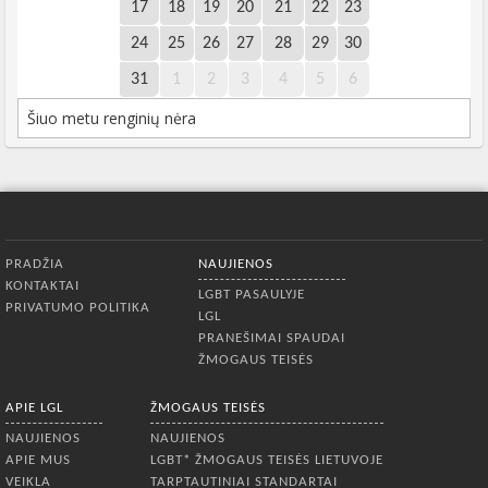
17
18
19
20
21
22
23
24
25
26
27
28
29
30
31
1
2
3
4
5
6
Šiuo metu renginių nėra
Apatinis meniu
PRADŽIA
NAUJIENOS
KONTAKTAI
LGBT PASAULYJE
PRIVATUMO POLITIKA
LGL
PRANEŠIMAI SPAUDAI
ŽMOGAUS TEISĖS
APIE LGL
ŽMOGAUS TEISĖS
NAUJIENOS
NAUJIENOS
APIE MUS
LGBT* ŽMOGAUS TEISĖS LIETUVOJE
VEIKLA
TARPTAUTINIAI STANDARTAI