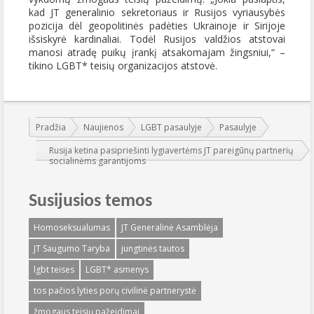
kad JT generalinio sekretoriaus ir Rusijos vyriausybės
pozicija dėl geopolitinės padėties Ukrainoje ir Sirijoje
išsiskyrė kardinaliai. Todėl Rusijos valdžios atstovai
manosi atradę puikų įrankį atsakomajam žingsniui,“ –
tikino LGBT* teisių organizacijos atstovė.
Jūs esate čia:
Pradžia
Naujienos
LGBT pasaulyje
Pasaulyje
Rusija ketina pasipriešinti lygiavertėms JT pareigūnų partnerių
socialinėms garantijoms
Susijusios temos
Homoseksualumas
JT Generalinė Asamblėja
JT Saugumo Taryba
jungtinės tautos
lgbt teises
LGBT* asmenys
tos pačios lyties porų civilinė partnerystė
žmogaus teisių pažeidimai