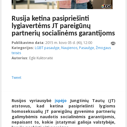
Rusija ketina pasipriešinti
lygiavertėms JT pareigūnų
partnerių socialinėms garantijoms
Publikavimo data:
2015 m. kovo 05 d. (Kt), 12:00
2023-10-
Kategorijos:
LGBT pasaulyje
,
Naujienos
,
Pasaulyje
16T21:16:35+00:00
,
Žmogaus
teisės
Autorius:
Eglė Kuktoraitė
Tweet
Rusijos vyriausybė
įspėjo
Jungtinių Tautų (JT)
atstovus, kad ketina pasipriešinti lygioms
homoseksualių JT pareigūnų gyvenimo partnerių
galimybėmis naudotis socialinėmis garantijomis,
nepaisant to, kokie įstatymai galioja valstybėje,