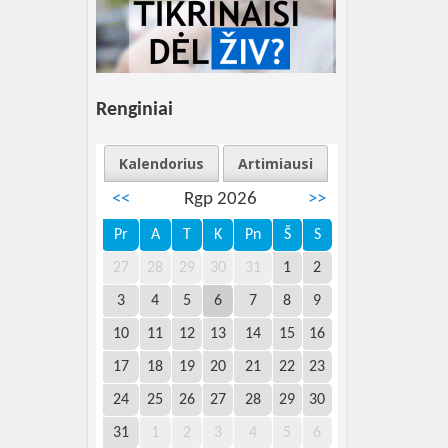
Renginiai
Kalendorius
Artimiausi
<<
Rgp 2026
>>
Pr
A
T
K
Pn
Š
S
27
28
29
30
31
1
2
3
4
5
6
7
8
9
10
11
12
13
14
15
16
17
18
19
20
21
22
23
24
25
26
27
28
29
30
31
1
2
3
4
5
6