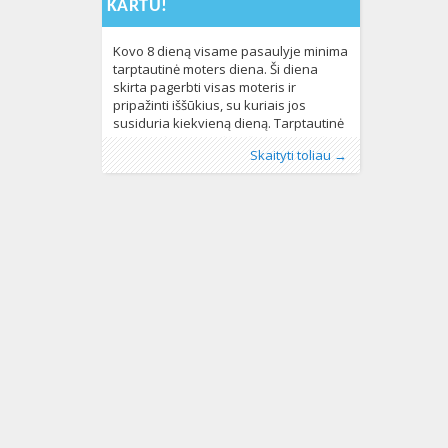
KARTU!
Kovo 8 dieną visame pasaulyje minima
tarptautinė moters diena. Ši diena
skirta pagerbti visas moteris ir
pripažinti iššūkius, su kuriais jos
susiduria kiekvieną dieną. Tarptautinė
moters diena pradėta švęsti po to, kai
Publikavo
Kategorijos:
Žymos:
LBT* moterys
:
Aliona
Kultūra
, LGL
,
LGBT pasaulyje
,
lyčių lygybė
,
,
LGL
,
Skaityti toliau →
1910 metų kovo 8 d. Kopenhagoje
Lietuvoje
pagrindinės žmogaus teisės
,
Naujienos
,
Pasaulyje
,
socialinė
,
Žmogaus
vykusioje tarptautinėje moterų
teisės
kampanija
710
,
socialinių lyčių normos
,
konferencijoje aktyvi moterų teisių
Tarptautinė moters diena
846
gynėja Clara Cetkin pasiūlė kasmet
vieną dieną skirti dėmesio moters