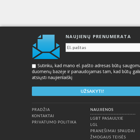
NAUJIENŲ PRENUMERATA
Sutinku, kad mano el. pašto adresas būtų saugom
duomenų bazėje ir panaudojamas tam, kad būtų gal
atsiųsti naujienlaiškį
Apatinis meniu
PRADŽIA
NAUJIENOS
KONTAKTAI
LGBT PASAULYJE
PRIVATUMO POLITIKA
LGL
PRANEŠIMAI SPAUDAI
ŽMOGAUS TEISĖS