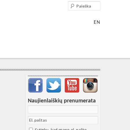
Paieška
EN
Svarbių įrašų meniu
Naujienlaiškių prenumerata
Sutinku, kad mano el. pašto