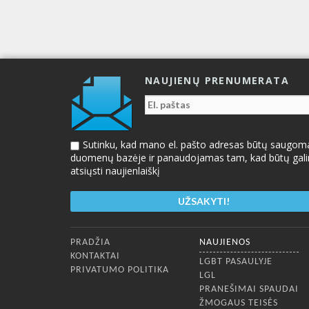
NAUJIENŲ PRENUMERATA
Sutinku, kad mano el. pašto adresas būtų saugom
duomenų bazėje ir panaudojamas tam, kad būtų gal
atsiųsti naujienlaiškį
Apatinis meniu
PRADŽIA
NAUJIENOS
KONTAKTAI
LGBT PASAULYJE
PRIVATUMO POLITIKA
LGL
PRANEŠIMAI SPAUDAI
ŽMOGAUS TEISĖS