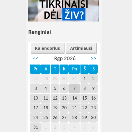
Renginiai
Kalendorius
Artimiausi
<<
Rgp 2026
>>
Pr
A
T
K
Pn
Š
S
27
28
29
30
31
1
2
3
4
5
6
7
8
9
10
11
12
13
14
15
16
17
18
19
20
21
22
23
24
25
26
27
28
29
30
31
1
2
3
4
5
6