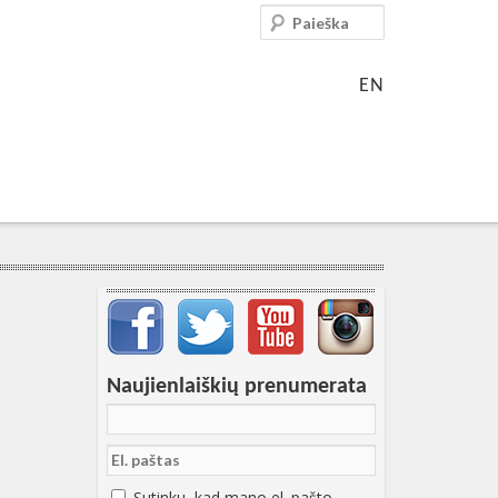
Paieška
EN
Svarbių įrašų meniu
Naujienlaiškių prenumerata
Sutinku, kad mano el. pašto