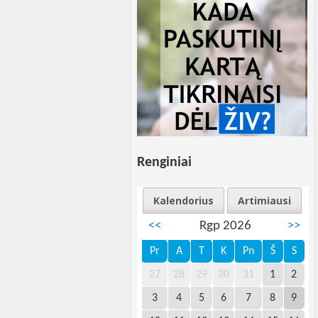
Renginiai
Kalendorius
Artimiausi
<<
Rgp 2026
>>
Pr
A
T
K
Pn
Š
S
27
28
29
30
31
1
2
3
4
5
6
7
8
9