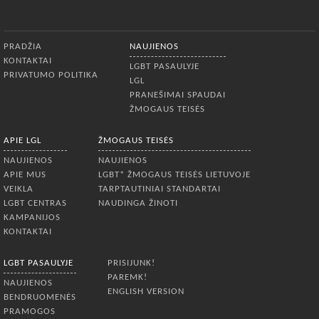
pagal Erasmus + programą. Taip
ilgalaikio bendradarbiavimo tarp Olde
Vechte Foundation (Nyderlandai) ir
Apatinis meniu
nacionalinės LGBT teisių organizacijos
PRADŽIA
NAUJIENOS
LGL rezultatas. Projektų ciklas
KONTAKTAI
sukurtas dalyvaujant partneriams
LGBT PASAULYJE
PRIVATUMO POLITIKA
LGL
PRANEŠIMAI SPAUDAI
ŽMOGAUS TEISĖS
APIE LGL
ŽMOGAUS TEISĖS
NAUJIENOS
NAUJIENOS
APIE MUS
LGBT* ŽMOGAUS TEISĖS LIETUVOJE
VEIKLA
TARPTAUTINIAI STANDARTAI
LGBT CENTRAS
NAUDINGA ŽINOTI
KAMPANIJOS
KONTAKTAI
LGBT PASAULYJE
PRISIJUNK!
PAREMK!
NAUJIENOS
ENGLISH VERSION
BENDRUOMENĖS
PRAMOGOS