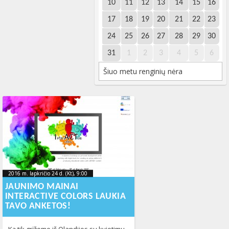
10
11
12
13
14
15
16
17
18
19
20
21
22
23
24
25
26
27
28
29
30
31
1
2
3
4
5
6
Šiuo metu renginių nėra
2016 m. lapkričio 24 d. (Kt), 9:00
2016-11-
2016 m. lapkričio 24 d. (Kt), 9:00
2016-11-24T12:34:02+00:00
24T12:34:02+00:00
JAUNIMO MAINAI
INTERACTIVE COLORS LAUKIA
TAVO ANKETOS!