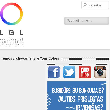
LGL
Paieška
Nacionalinė LGBT teisių organizacija
Pagrindinis meniu
Temos archyvas:
Share Your Colors
Svarbių įrašų meniu