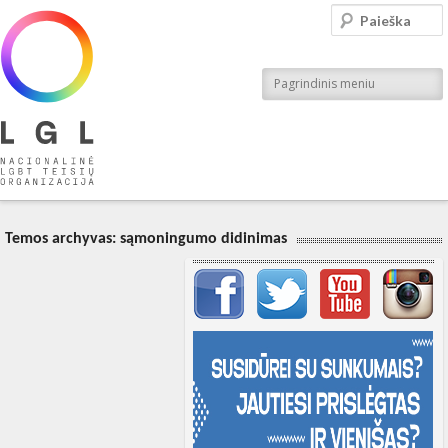
LGL
Paieška
Nacionalinė LGBT teisių organizacija
Pagrindinis meniu
Temos archyvas:
sąmoningumo didinimas
Svarbių įrašų meniu