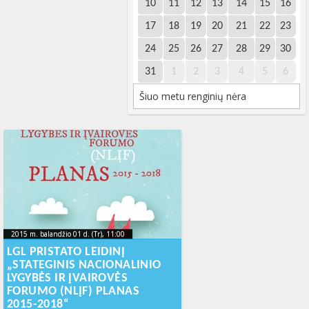
10
11
12
13
14
15
16
17
18
19
20
21
22
23
24
25
26
27
28
29
30
31
1
2
3
4
5
6
Šiuo metu renginių nėra
2015 m. balandžio 01 d. (Tr), 11:00
2015-11-
2015 m. balandžio 01 d. (Tr), 11:00
2015-11-20T12:04:22+00:00
20T12:04:22+00:00
LGL PRISTATO LEIDINĮ
„STATEGINIS NACIONALINIO
LYGYBĖS IR ĮVAIROVĖS
FORUMO (NLĮF) PLANAS
2015-2018“