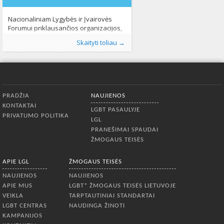
Nacionaliniam Lygybės ir Įvairovės
Forumui priklausančios organizacijos,
tarp jų ir asociacija LGL, pristato leidinį
Publikavo
Kategorijos:
Žymos:
įvairovė
:
Aliona
LGL
,
,
lygios galimybės
Lietuvoje
, LGL
,
Naujienos
,
lygybė
,
,
Skaityti toliau →
„Stateginis Nacionalinio Lygybės ir
Žmogaus teisės
sąmoningumo didinimas
421
,
strateginis
Įvairovės Forumo (NLĮF) planas 2015-
valdymas
,
Žmogaus teisės
746
2018“, kuris kviečia susipažinti su NLĮF
vizija, misija ir vertybėmis, aprašo, kaip
buvo kuriami ir kokie yra NLĮF tikslai ir
Apatinis meniu
uždaviniai 2015-2018 metams,
PRADŽIA
NAUJIENOS
išvardina reikšmingiausius
KONTAKTAI
organizacijos veikimo metodus ir
LGBT PASAULYJE
PRIVATUMO POLITIKA
pateikia trumpą sėkmingos strategijos
LGL
PRANEŠIMAI SPAUDAI
ŽMOGAUS TEISĖS
APIE LGL
ŽMOGAUS TEISĖS
NAUJIENOS
NAUJIENOS
APIE MUS
LGBT* ŽMOGAUS TEISĖS LIETUVOJE
VEIKLA
TARPTAUTINIAI STANDARTAI
LGBT CENTRAS
NAUDINGA ŽINOTI
KAMPANIJOS