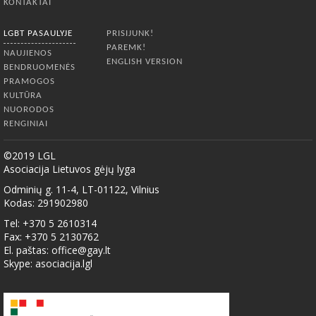
KONTAKTAI
LGBT PASAULYJE
PRISIJUNK!
PAREMK!
NAUJIENOS
ENGLISH VERSION
BENDRUOMENĖS
PRAMOGOS
KULTŪRA
NUORODOS
RENGINIAI
©2019 LGL
Asociacija Lietuvos gėjų lyga
Odminių g. 11-4, LT-01122, Vilnius
Kodas: 291902980
Tel: +370 5 2610314
Fax: +370 5 2130762
El. paštas:
office@gay.lt
Skype: asociacija.lgl