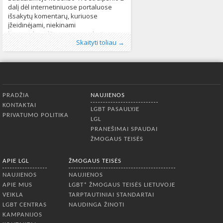
dalį dėl internetiniuose portaluose
išsakytų komentarų, kuriuose
įžeidinėjami, niekinami
homoseksualūs asmenys, skatinama
Publikavo
Kategorijos:
Žymos:
diskriminacija
:
Aliona
LGBT pasaulyje
, LGL
,
homoseksualūs
,
LGL
,
Lietuvoje
,
Skaityti toliau →
juos diskriminuoti, susidoroti su jais ir
Naujienos
asmenys
,
LGBT* bendruomenė
,
Pranešimai spaudai
,
,
Žmogaus
neapykantos
prieš juos smurtauti kreipėsi šių metų
teisės
kalba
,
622
neapykantos komentarai
,
neapykantos
pradžioje. Specialiuoju
kurstymas
,
Seksualinė orientacija
951
Apatinis meniu
PRADŽIA
NAUJIENOS
KONTAKTAI
LGBT PASAULYJE
PRIVATUMO POLITIKA
LGL
PRANEŠIMAI SPAUDAI
ŽMOGAUS TEISĖS
APIE LGL
ŽMOGAUS TEISĖS
NAUJIENOS
NAUJIENOS
APIE MUS
LGBT* ŽMOGAUS TEISĖS LIETUVOJE
VEIKLA
TARPTAUTINIAI STANDARTAI
LGBT CENTRAS
NAUDINGA ŽINOTI
KAMPANIJOS