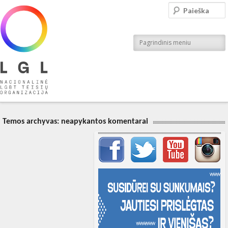
LGL
Paieška
Nacionalinė LGBT teisių organizacija
Pagrindinis meniu
Temos archyvas:
neapykantos komentarai
Svarbių įrašų meniu