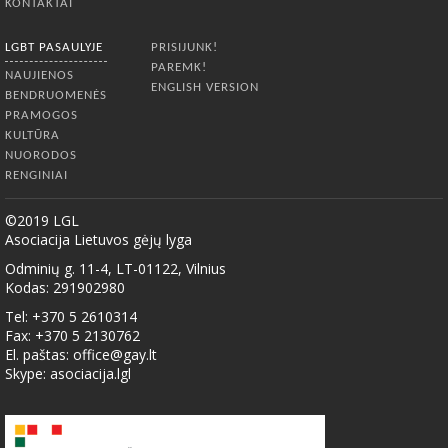
KONTAKTAI
LGBT PASAULYJE
PRISIJUNK!
PAREMK!
NAUJIENOS
ENGLISH VERSION
BENDRUOMENĖS
PRAMOGOS
KULTŪRA
NUORODOS
RENGINIAI
©2019 LGL
Asociacija Lietuvos gėjų lyga
Odminių g. 11-4, LT-01122, Vilnius
Kodas: 291902980
Tel: +370 5 2610314
Fax: +370 5 2130762
El. paštas:
office@gay.lt
Skype: asociacija.lgl