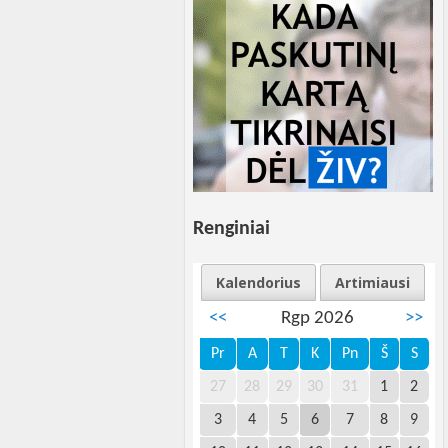
Renginiai
Kalendorius
Artimiausi
<<
Rgp 2026
>>
Pr
A
T
K
Pn
Š
S
27
28
29
30
31
1
2
3
4
5
6
7
8
9