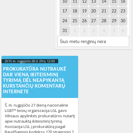
10
11
12
13
14
15
16
17
18
19
20
21
22
23
24
25
26
27
28
29
30
31
1
2
3
4
5
6
Šiuo metu renginių nėra
2015 m. rugpjūčio 28 d. (Pn), 12:00
2023-10-
17T17:52:39+00:00
PROKURATŪRA NUTRAUKĖ
DAR VIENĄ IKITEISMINĮ
TYRIMĄ DĖL NEAPYKANTĄ
KURSTANČIŲ KOMENTARŲ
INTERNETE
Š. m. rugpjūčio 27 dieną nacionalinė
LGBT* teisių organizacija LGL gavo
Vilniaus apylinkės prokuratūros nutartį
apie nutrauktą ikiteisminį tyrimą.
Asociacija LGL į prokuratūrą pagal
Baudžiamojo kodekso 170 straipsnio 2