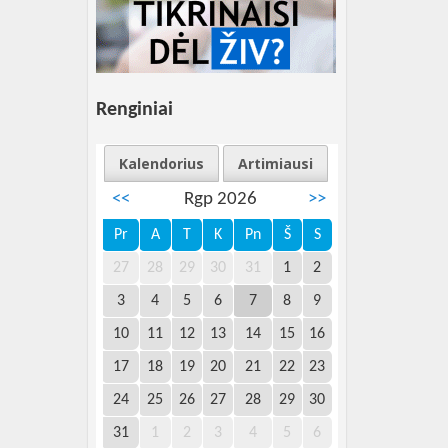
Renginiai
Kalendorius
Artimiausi
<<
Rgp 2026
>>
Pr
A
T
K
Pn
Š
S
27
28
29
30
31
1
2
3
4
5
6
7
8
9
10
11
12
13
14
15
16
17
18
19
20
21
22
23
24
25
26
27
28
29
30
31
1
2
3
4
5
6