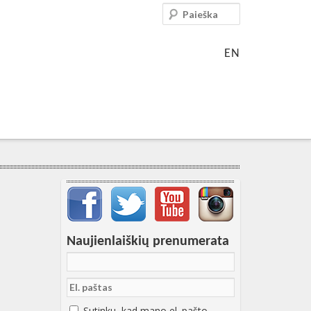
Paieška
EN
Svarbių įrašų meniu
Naujienlaiškių prenumerata
Sutinku, kad mano el. pašto