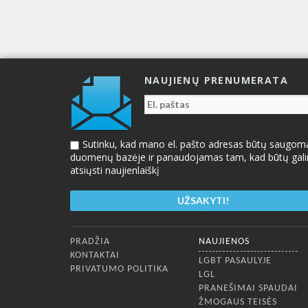
NAUJIENŲ PRENUMERATA
Sutinku, kad mano el. pašto adresas būtų saugom
duomenų bazėje ir panaudojamas tam, kad būtų gal
atsiųsti naujienlaiškį
Apatinis meniu
PRADŽIA
NAUJIENOS
KONTAKTAI
LGBT PASAULYJE
PRIVATUMO POLITIKA
LGL
PRANEŠIMAI SPAUDAI
ŽMOGAUS TEISĖS