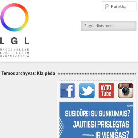
LGL
Paieška
Nacionalinė LGBT teisių organizacija
Pagrindinis meniu
Temos archyvas:
Klaipėda
Svarbių įrašų meniu