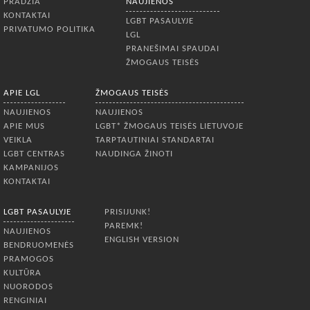
PRADŽIA
NAUJIENOS
KONTAKTAI
LGBT PASAULYJE
PRIVATUMO POLITIKA
LGL
PRANEŠIMAI SPAUDAI
ŽMOGAUS TEISĖS
APIE LGL
ŽMOGAUS TEISĖS
NAUJIENOS
NAUJIENOS
APIE MUS
LGBT* ŽMOGAUS TEISĖS LIETUVOJE
VEIKLA
TARPTAUTINIAI STANDARTAI
LGBT CENTRAS
NAUDINGA ŽINOTI
KAMPANIJOS
KONTAKTAI
LGBT PASAULYJE
PRISIJUNK!
PAREMK!
NAUJIENOS
ENGLISH VERSION
BENDRUOMENĖS
PRAMOGOS
KULTŪRA
NUORODOS
RENGINIAI