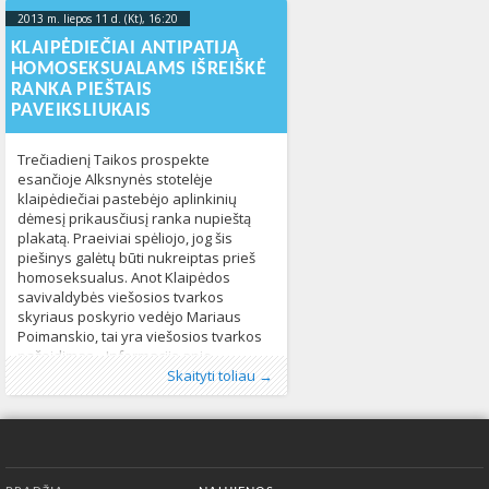
jūsų lūpų, kokia yra dabartinėLGBT
2013 m. liepos 11 d. (Kt), 16:20
2013-07-
asmenų situacija Klaipėdoje. Taip pat
11T16:21:42+00:00
KLAIPĖDIEČIAI ANTIPATIJĄ
trumpai
HOMOSEKSUALAMS IŠREIŠKĖ
RANKA PIEŠTAIS
PAVEIKSLIUKAIS
Trečiadienį Taikos prospekte
esančioje Alksnynės stotelėje
klaipėdiečiai pastebėjo aplinkinių
dėmesį prikausčiusį ranka nupieštą
plakatą. Praeiviai spėliojo, jog šis
piešinys galėtų būti nukreiptas prieš
homoseksualus. Anot Klaipėdos
savivaldybės viešosios tvarkos
skyriaus poskyrio vedėjo Mariaus
Poimanskio, tai yra viešosios tvarkos
pažeidimas. „Informaciją apie
Publikavo
Kategorijos:
Žymos:
Klaipėda
:
Aliona
Lietuvoje
,
, LGL
LGBT
,
Naujienos
,
lgbt teises
253
,
pažeidimą perduota savivaldybės
Skaityti toliau →
plakatas
438
miesto tvarkymo skyriaus vedėjai I.
Šakalienei, ji perduos informaciją
lauko reklama
Apatinis meniu