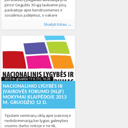
jūros! Gegužės 30-ąją laukiame jūsų
paskaitoje apie bendruomenes ir
socialinius judėjimus, o vakare
renkamės filmo peržiūrai ir diskusijai
Publikavo
Kategorijos:
Žymos:
Bendruomenė
:
Aliona
Kultūra
, LGL
,
LGL
,
Klaipėda
,
Lietuvoje
,
socialiniai
,
Skaityti toliau →
apie saviraiškos laisvę, aktyvistų
Naujienos
judėjimai
,
,
vaivorykštės dienos 2014
Skelbimai
,
Žmogaus teisės
545
601
iššūkius šiandienos Lietuvoje,
matomus ir nematomus žmones bei
kitus aktualius klausimus. Visi renginiai
vyks Radisson Blu viešbučio (Šaulių g.
28, Klaipėda) Meridian salėje, įėjimas
laisvas ir
2013 m. gruodžio 11 d. (Tr), 16:28
2013-12-
2013 m. gruodžio 11 d. (Tr), 16:28
2013-12-11T16:28:05+00:00
11T16:28:05+00:00
NACIONALINIO LYGYBĖS IR
ĮVAIROVĖS FORUMO (NLĮF)
MOKYMAI KLAIPĖDOJE 2013
M. GRUODŽIO 12 D.
Tęsdami seminarų ciklą apie įvairovę ir
nediskriminaciją bei lygias galimybes
visiems darbo rinkoje ir ne tik,