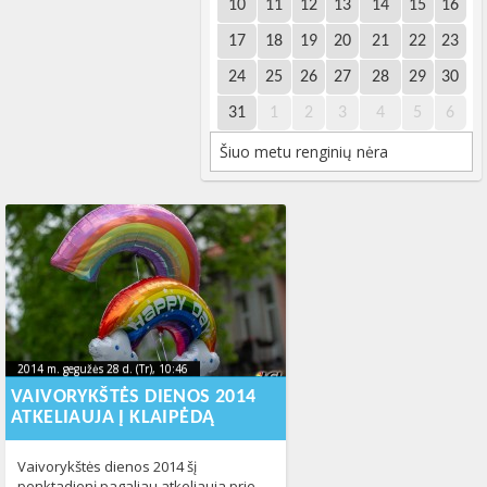
10
11
12
13
14
15
16
17
18
19
20
21
22
23
24
25
26
27
28
29
30
31
1
2
3
4
5
6
Šiuo metu renginių nėra
2014 m. gegužės 28 d. (Tr), 10:46
2023-10-
2014 m. gegužės 28 d. (Tr), 10:46
2023-10-10T14:29:40+00:00
10T14:29:40+00:00
VAIVORYKŠTĖS DIENOS 2014
ATKELIAUJA Į KLAIPĖDĄ
Vaivorykštės dienos 2014 šį
penktadienį pagaliau atkeliauja prie