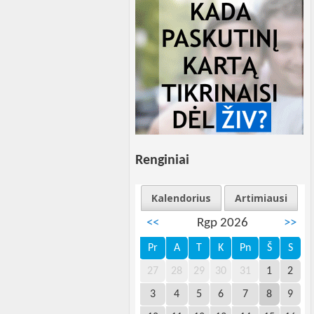
Renginiai
Kalendorius
Artimiausi
<<
Rgp 2026
>>
Pr
A
T
K
Pn
Š
S
27
28
29
30
31
1
2
3
4
5
6
7
8
9