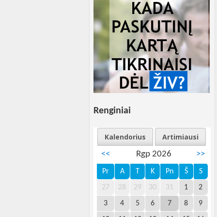
Renginiai
Kalendorius
Artimiausi
<<
Rgp 2026
>>
Pr
A
T
K
Pn
Š
S
27
28
29
30
31
1
2
3
4
5
6
7
8
9