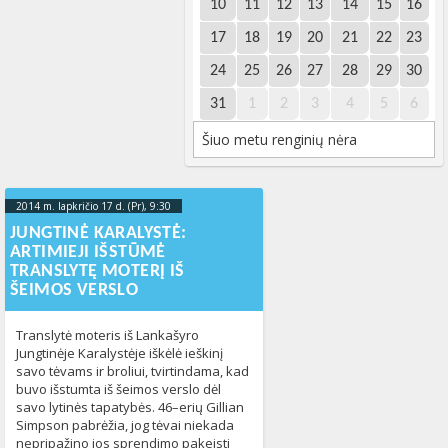
10
11
12
13
14
15
16
17
18
19
20
21
22
23
24
25
26
27
28
29
30
31
1
2
3
4
5
6
Šiuo metu renginių nėra
2014 m. lapkričio 17 d. (Pr), 9:30
2023-10-
13T21:39:45+00:00
JUNGTINĖ KARALYSTĖ:
ARTIMIEJI IŠSTŪMĖ
TRANSLYTĘ MOTERĮ IŠ
ŠEIMOS VERSLO
Translytė moteris iš Lankašyro
Jungtinėje Karalystėje iškėlė ieškinį
savo tėvams ir broliui, tvirtindama, kad
buvo išstumta iš šeimos verslo dėl
savo lytinės tapatybės. 46–erių Gillian
Simpson pabrėžia, jog tėvai niekada
nepripažino jos sprendimo pakeisti