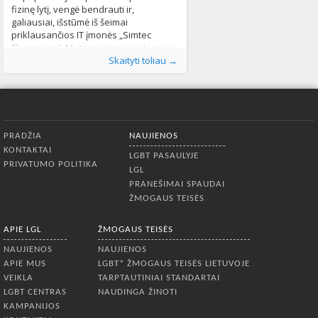
fizinę lytį, vengė bendrauti ir,
galiausiai, išstūmė iš šeimai
priklausančios IT įmonės „Simtec
Electronics“. Moters artimųjų interesus
Publikavo
Kategorijos:
Žymos:
diskriminacija
:
Aliona
LGBT pasaulyje
, LGL
,
fizinė lyties pakeitimo
,
Naujienos
248
atstovaujantys teisininkai energingai
Skaityti toliau →
procedūra
,
LR Baudžiamas kodeksas
,
Lygių
neigia
galimybių įstatymas
,
lyties raiška
,
lytinė
tapatybė
,
neapykantos kalba
,
Neapykantos
nusikaltimai
,
tansfobinis smurtas
,
translytis
asmuo
,
užgaulūs komentarai
1485
Apatinis meniu
PRADŽIA
NAUJIENOS
KONTAKTAI
LGBT PASAULYJE
PRIVATUMO POLITIKA
LGL
PRANEŠIMAI SPAUDAI
ŽMOGAUS TEISĖS
APIE LGL
ŽMOGAUS TEISĖS
NAUJIENOS
NAUJIENOS
APIE MUS
LGBT* ŽMOGAUS TEISĖS LIETUVOJE
VEIKLA
TARPTAUTINIAI STANDARTAI
LGBT CENTRAS
NAUDINGA ŽINOTI
KAMPANIJOS