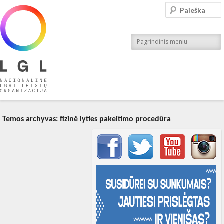
LGL
Paieška
Nacionalinė LGBT teisių organizacija
Pagrindinis meniu
Temos archyvas:
fizinė lyties pakeitimo procedūra
Svarbių įrašų meniu