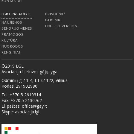
KONTAKTAI
LGBT PASAULYJE
PRISIJUNK!
PAREMK!
NAUJIENOS
ENGLISH VERSION
BENDRUOMENĖS
PRAMOGOS
KULTŪRA
NUORODOS
RENGINIAI
©2019 LGL
Asociacija Lietuvos gėjų lyga
Odminių g. 11-4, LT-01122, Vilnius
Kodas: 291902980
Tel: +370 5 2610314
Fax: +370 5 2130762
El. paštas:
office@gay.lt
Skype: asociacija.lgl