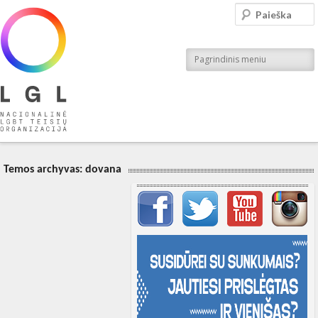
LGL
Paieška
Nacionalinė LGBT teisių organizacija
Pagrindinis meniu
Temos archyvas:
dovana
Svarbių įrašų meniu