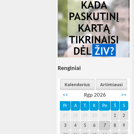
Renginiai
Kalendorius
Artimiausi
<<
Rgp 2026
>>
Pr
A
T
K
Pn
Š
S
27
28
29
30
31
1
2
3
4
5
6
7
8
9