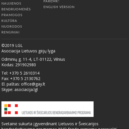
PAREMK!
NAUJIENOS
ENGLISH VERSION
BENDRUOMENĖS
PRAMOGOS
KULTŪRA
NUORODOS
RENGINIAI
©2019 LGL
Asociacija Lietuvos gėjų lyga
Odminių g. 11-4, LT-01122, Vilnius
Kodas: 291902980
Tel: +370 5 2610314
Fax: +370 5 2130762
El. paštas:
office@gay.lt
Skype: asociacija.lgl
Svetainė sukurta įgyvendinant Lietuvos ir Šveicarijos