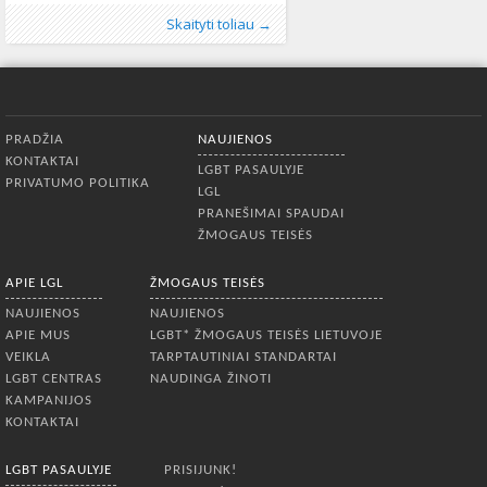
kelnes su užtrauktuku užpakalyje,
Publikavo
Kategorijos:
Žymos:
dovana
:
Aliona
LGBT pasaulyje
,
džinsai
, LGL
,
Gražulis
,
Lietuvoje
,
kelnės
,
,
Pink
Skaityti toliau →
nepaliko abejingų. Parlamentaras,
Naujienos
News
524
,
Pasaulyje
446
gerai žinomas dėl savo ypatingai
griežtų pasisakymų (o kartais ir
veiksmų) homoseksualų atžvilgiu,
susilaukė nemenko dėmesio ir
Apatinis meniu
tarptautinėje bendruomenėje.
PRADŽIA
NAUJIENOS
Didžiausias Europos homoseksualų
KONTAKTAI
naujienų portalas „Pink News“ aprašė
LGBT PASAULYJE
PRIVATUMO POLITIKA
precedentų neturintį įvykį, o pats
LGL
PRANEŠIMAI SPAUDAI
ŽMOGAUS TEISĖS
APIE LGL
ŽMOGAUS TEISĖS
NAUJIENOS
NAUJIENOS
APIE MUS
LGBT* ŽMOGAUS TEISĖS LIETUVOJE
VEIKLA
TARPTAUTINIAI STANDARTAI
LGBT CENTRAS
NAUDINGA ŽINOTI
KAMPANIJOS
KONTAKTAI
LGBT PASAULYJE
PRISIJUNK!