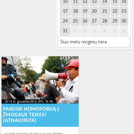
10
11
12
13
14
15
16
17
18
19
20
21
22
23
24
25
26
27
28
29
30
31
1
2
3
4
5
6
Šiuo metu renginių nėra
2013 m. gruodžio 09 d. (Pr), 16:45
2013-12-
2013 m. gruodžio 09 d. (Pr), 16:45
2013-12-10T14:47:09+00:00
10T14:47:09+00:00
PAKEISK HOMOFOBIJĄ Į
ŽMOGAUS TEISES!
(ATNAUJINTA)