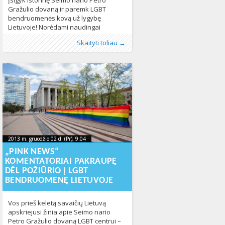
Įsigyk istorinę Seimo nario Petro
Gražulio dovaną ir paremk LGBT
bendruomenės kovą už lygybę
Lietuvoje! Norėdami naudingai
panaudoti mūsų asociacijai įteiktą
Publikavo
Kategorijos:
Žymos:
dovana
:
Aliona
LGL
,
,
džinsai
Lietuvoje
, LGL
,
Gražulis
,
Naujienos
,
kelnės
325
,
LGL
,
Skaityti toliau →
netikėtą dovaną, skelbiame viešą
Lietuvos Gėjų Lyga
631
aukcioną ir kviečiame įsigyti
originalaus dizaino džinsus! Surinkti
pinigai bus skirti lygybės ir LGBT
asmenų teisių užtikrinimui Lietuvoje –
LGL įteiks specialų prizą labiausiai
2013 m. LGBT teisių apsaugos srityje
2013 m. gruodžio 02 d. (Pr), 9:04
2023-10-
2013 m. gruodžio 02 d. (Pr), 9:04
2023-10-10T13:13:14+00:00
10T13:13:14+00:00
„PINK NEWS“
KOMENTATORIAI PAKRAUPĘ
DĖL POŽIŪRIO Į LGBT
BENDRUOMENĘ LIETUVOJE
Vos prieš keletą savaičių Lietuvą
apskriejusi žinia apie Seimo nario
Petro Gražulio dovaną LGBT centrui –