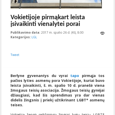
Vokietijoje pirmąkart leista
įsivaikinti vienalytei porai
Publikavimo data:
2017 m. spalio 26 d. (Kt), 8:00
2017-10-
Kategorijos:
LGL
20T14:04:34+00:00
Tweet
Berlyne gyvenantys du vyrai
tapo
pirmąja tos
pačios lyties asmenų pora Vokietijoje, kuriai buvo
leista įsivaikinti, š. m. spalio 10 d. pranešė viena
žmogaus teisių asociacija. Žmogaus teisių gynėjai
džiaugiasi, kad šis sprendimas yra dar vienas
didelis žingsnis į priekį užtikrinant LGBT* asmenų
teises.
Vokietija žengė reikšmingą žingsnį lygių teisių LGBT*