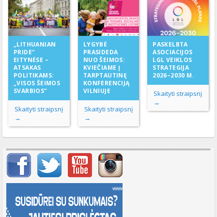
LYGYBĖ
„LITHUANIAN
PASKELBTA
PRASIDEDA
PRIDE“
ASOCIACIJOS
NUO ŠEIMOS:
EITYNĖSE –
LGL VEIKLOS
KVIEČIAME Į
ATSAKAS
STRATEGIJA
TARPTAUTINĘ
POLITIKAMS:
2026–2030 M.
KONFERENCIJĄ
„VISOS ŠEIMOS
VILNIUJE
SVARBIOS“
Skaityti straipsnį
→
Skaityti straipsnį
Skaityti straipsnį
→
→
Svarbių įrašų meniu