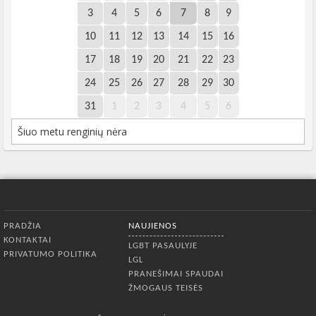
3
4
5
6
7
8
9
10
11
12
13
14
15
16
17
18
19
20
21
22
23
24
25
26
27
28
29
30
31
1
2
3
4
5
6
Šiuo metu renginių nėra
Apatinis meniu
PRADŽIA
NAUJIENOS
KONTAKTAI
LGBT PASAULYJE
PRIVATUMO POLITIKA
LGL
PRANEŠIMAI SPAUDAI
ŽMOGAUS TEISĖS