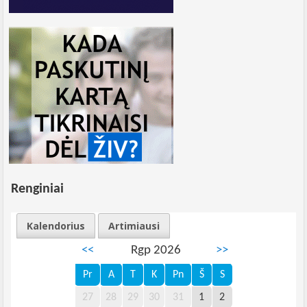
Renginiai
Kalendorius
Artimiausi
<<
Rgp 2026
>>
Pr
A
T
K
Pn
Š
S
27
28
29
30
31
1
2