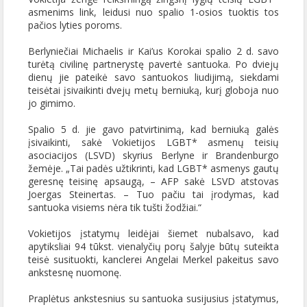
asmenims link, leidusi nuo spalio 1-osios tuoktis tos
pačios lyties poroms.
Berlyniečiai Michaelis ir Kai’us Korokai spalio 2 d. savo
turėtą civilinę partnerystę pavertė santuoka. Po dviejų
dienų jie pateikė savo santuokos liudijimą, siekdami
teisėtai įsivaikinti dvejų metų berniuką, kurį globoja nuo
jo gimimo.
Spalio 5 d. jie gavo patvirtinimą, kad berniuką galės
įsivaikinti, sakė Vokietijos LGBT* asmenų teisių
asociacijos (LSVD) skyrius Berlyne ir Brandenburgo
žemėje. „Tai padės užtikrinti, kad LGBT* asmenys gautų
geresnę teisinę apsaugą, – AFP sakė LSVD atstovas
Joergas Steinertas. – Tuo pačiu tai įrodymas, kad
santuoka visiems nėra tik tušti žodžiai.“
Vokietijos įstatymų leidėjai šiemet nubalsavo, kad
apytiksliai 94 tūkst. vienalyčių porų šalyje būtų suteikta
teisė susituokti, kanclerei Angelai Merkel pakeitus savo
ankstesnę nuomonę.
Praplėtus ankstesnius su santuoka susijusius įstatymus,