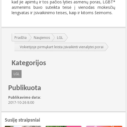
kad jie apimtų ir tos pačios lyties asmenų poras, LGBT*
asmenims buvo suteikta teisė į vienodas mokesčių
lengvatas ir įsivaikinimo teises, kaip ir kitoms šeimoms.
Jūs esate čia:
Pradžia
Naujienos
LGL
Vokietijoje pirmąkart leista įsivaikinti vienalytei porai
Kategorijos
LGL
Publikuota
Publikavimo data:
2017-10-26 8:00
Susiję straipsniai