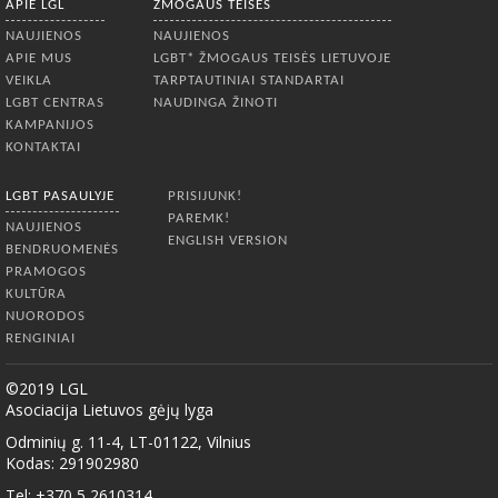
APIE LGL
ŽMOGAUS TEISĖS
NAUJIENOS
NAUJIENOS
APIE MUS
LGBT* ŽMOGAUS TEISĖS LIETUVOJE
VEIKLA
TARPTAUTINIAI STANDARTAI
LGBT CENTRAS
NAUDINGA ŽINOTI
KAMPANIJOS
KONTAKTAI
LGBT PASAULYJE
PRISIJUNK!
PAREMK!
NAUJIENOS
ENGLISH VERSION
BENDRUOMENĖS
PRAMOGOS
KULTŪRA
NUORODOS
RENGINIAI
©2019 LGL
Asociacija Lietuvos gėjų lyga
Odminių g. 11-4, LT-01122, Vilnius
Kodas: 291902980
Tel: +370 5 2610314