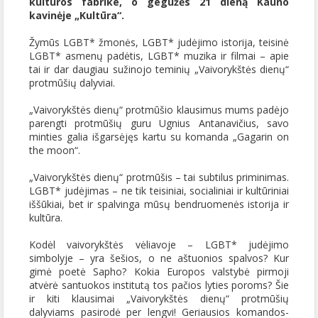
kultūros fabrike, o gegužės 21 dieną Kauno
kavinėje „Kultūra“.
Žymūs LGBT* žmonės, LGBT* judėjimo istorija, teisinė
LGBT* asmenų padėtis, LGBT* muzika ir filmai – apie
tai ir dar daugiau sužinojo teminių „Vaivorykštės dienų“
protmūšių dalyviai.
„Vaivorykštės dienų“ protmūšio klausimus mums padėjo
parengti protmūšių guru Ugnius Antanavičius, savo
minties galia išgarsėjęs kartu su komanda „Gagarin on
the moon“.
„Vaivorykštės dienų“ protmūšis – tai subtilus priminimas.
LGBT* judėjimas – ne tik teisiniai, socialiniai ir kultūriniai
iššūkiai, bet ir spalvinga mūsų bendruomenės istorija ir
kultūra.
Kodėl vaivorykštės vėliavoje – LGBT* judėjimo
simbolyje – yra šešios, o ne aštuonios spalvos? Kur
gimė poetė Sapho? Kokia Europos valstybė pirmoji
atvėrė santuokos institutą tos pačios lyties poroms? Šie
ir kiti klausimai „Vaivorykštės dienų“ protmūšių
dalyviams pasirodė per lengvi! Geriausios komandos-