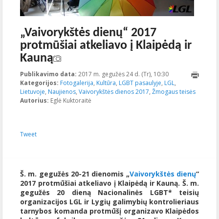
„Vaivorykštės dienų“ 2017
protmūšiai atkeliavo į Klaipėdą ir
Kauną
Publikavimo data:
2017 m. gegužės 24 d. (Tr), 10:30
2017-05-
Kategorijos:
Fotogalerija
,
Kultūra
,
LGBT pasaulyje
,
LGL
24T11:01:01+00:0
,
Lietuvoje
,
Naujienos
,
Vaivorykštės dienos 2017
,
Žmogaus teisės
Autorius:
Eglė Kuktoraitė
Tweet
Š. m. gegužės 20-21 dienomis „
Vaivorykštės dienų
“
2017 protmūšiai atkeliavo į Klaipėdą ir Kauną. Š. m.
gegužės 20 dieną Nacionalinės LGBT* teisių
organizacijos LGL ir Lygių galimybių kontrolieriaus
tarnybos komanda protmūšį organizavo Klaipėdos