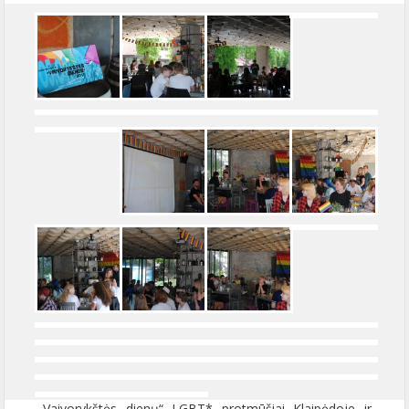
„Vaivorykštės dienų“ LGBT* protmūšiai Klaipėdoje ir