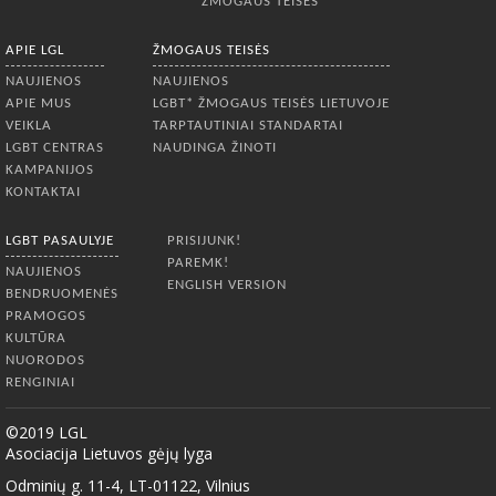
ŽMOGAUS TEISĖS
APIE LGL
ŽMOGAUS TEISĖS
NAUJIENOS
NAUJIENOS
APIE MUS
LGBT* ŽMOGAUS TEISĖS LIETUVOJE
VEIKLA
TARPTAUTINIAI STANDARTAI
LGBT CENTRAS
NAUDINGA ŽINOTI
KAMPANIJOS
KONTAKTAI
LGBT PASAULYJE
PRISIJUNK!
PAREMK!
NAUJIENOS
ENGLISH VERSION
BENDRUOMENĖS
PRAMOGOS
KULTŪRA
NUORODOS
RENGINIAI
©2019 LGL
Asociacija Lietuvos gėjų lyga
Odminių g. 11-4, LT-01122, Vilnius