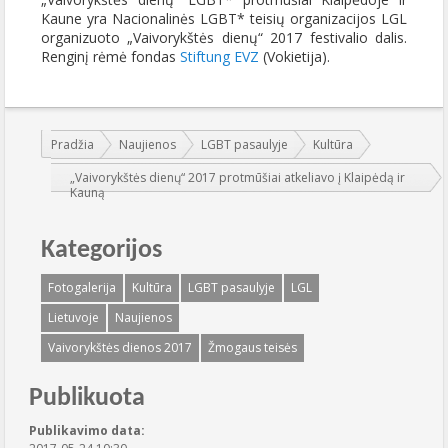
Kaune yra Nacionalinės LGBT* teisių organizacijos LGL
organizuoto „Vaivorykštės dienų“ 2017 festivalio dalis.
Renginį rėmė fondas
Stiftung
EVZ
(Vokietija).
Jūs esate čia:
Pradžia
Naujienos
LGBT pasaulyje
Kultūra
„Vaivorykštės dienų“ 2017 protmūšiai atkeliavo į Klaipėdą ir
Kauną
Kategorijos
Fotogalerija
Kultūra
LGBT pasaulyje
LGL
Lietuvoje
Naujienos
Vaivorykštės dienos 2017
Žmogaus teisės
Publikuota
Publikavimo data: