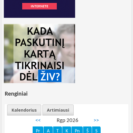
Renginiai
Kalendorius
Artimiausi
<<
Rgp 2026
>>
Pr
A
T
K
Pn
Š
S