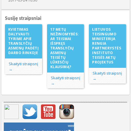
2017-05-24 10:30
Susiję straipsniai
KVIETIMAS
17 METŲ
LIETUVOS
DALYVAUTI
NEŽINOMYBĖS:
TEISINGUMO
TYRIME APIE
AR TEISMAI
MINISTERIJA
TRANSLYČIŲ
IŠSPRĘS
RENGIA
ASMENŲ PADĖTĮ
TRANSLYČIŲ
PARTNERYSTĖS
DARBO RINKOJE
ASMENŲ
INSTITUTO
TEISĖTŲ
TEISĖS AKTŲ
LŪKESČIŲ
PROJEKTUS
Skaityti straipsnį
KLAUSIMĄ?
→
Skaityti straipsnį
Skaityti straipsnį
→
→
Svarbių įrašų meniu