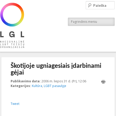
LGL
Paieška
Nacionalinė LGBT teisių organizacija
Pagrindinis meniu
Įrašo navigacija
←
Ankstesnis
Kitas
→
Škotijoje ugniagesiais įdarbinami
gėjai
Publikavimo data:
2006 m. liepos 31 d. (Pr), 12:06
2013-03-
Kategorijos:
Kultūra
,
LGBT pasaulyje
01T12:07:15+00:00
Tweet