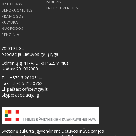
PAREMK!
NAUJIENOS
ENGLISH VERSION
BENDRUOMENĖS
PRAMOGOS
KULTŪRA
NUORODOS
RENGINIAI
©2019 LGL
Asociacija Lietuvos gėjų lyga
Odminių g. 11-4, LT-01122, Vilnius
Kodas: 291902980
Tel: +370 5 2610314
Fax: +370 5 2130762
El. paštas:
office@gay.lt
Skype: asociacija.lgl
Svetainė sukurta įgyvendinant Lietuvos ir Šveicarijos