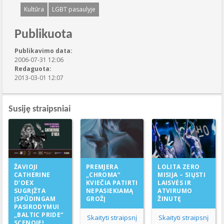
Kultūra
LGBT pasaulyje
Publikuota
Publikavimo data:
2006-07-31 12:06
Redaguota:
2013-03-01 12:07
Susiję straipsniai
PREMJERA
ŽAVIOJI
LOLITA ZERO
„CHROMA“
CATHERINE
MISIJA – SIŲSTI
KVIEČIA PATIRTI
D’OEX
LAISVĖS IR
NEPASIEKIAMĄ
SUGRĮŽTA
ATVIRUMO
GROŽĮ
ĮSPŪDINGAM
ŽINUTĘ
PASIRODYMUI
„BALTIC PRIDE“
Skaityti straipsnį
Skaityti straipsnį
SCENOJE!