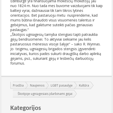
Edinburge yra finansuojama mokesčių mokėtojų jau
nuo 1824 m. Nuo tada mes buvome vaizduojami tik kaip
baltieji vyrai, dažniausiai tik tam tikros lytinės
orientacijos. Bet pastaruoju metu nusprendėme, kad
mums būtina išnaudoti visus visuomenės talentus ir
gebėjimus, kad galėtume suteikti pačias geriausias
paslaugas.“
„Škotijos ugniagesių tarnyba stengiasi tapti patrauklia
gėjų bendruomenei. To aktyviai siekiame jau kelis
pastaruosius mėnesius visoje šalyje“ – sako R. Wynnas.
Jo teigimu, ugniagesių brigados stengsis įgyvendinti
iniciatyvas, kurios padės sukurti draugišką darbo aplinką
gėjams, pvz., sukuriant gėjų ir lesbiečių darbuotojų
forumus.
Jūs esate čia:
Pradžia
Naujienos
LGBT pasaulyje
Kultūra
Škotijoje ugniagesiais įdarbinami gėjai
Kategorijos