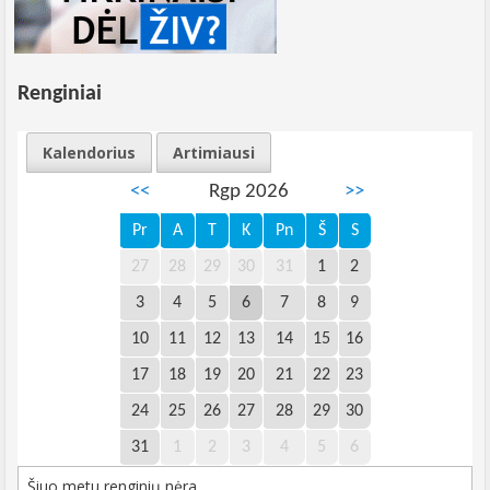
Renginiai
Kalendorius
Artimiausi
<<
Rgp 2026
>>
Pr
A
T
K
Pn
Š
S
27
28
29
30
31
1
2
3
4
5
6
7
8
9
10
11
12
13
14
15
16
17
18
19
20
21
22
23
24
25
26
27
28
29
30
31
1
2
3
4
5
6
Šiuo metu renginių nėra