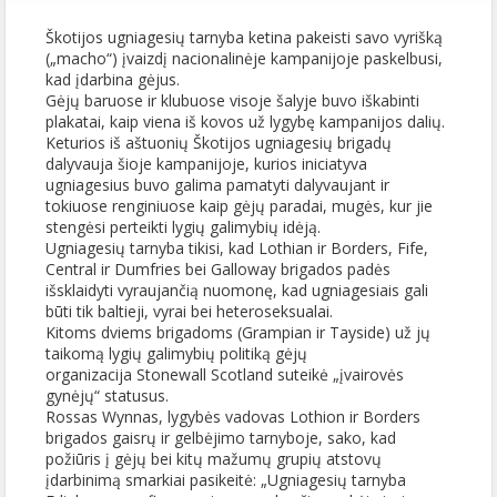
Škotijos ugniagesių tarnyba ketina pakeisti savo vyrišką
(„macho“) įvaizdį nacionalinėje kampanijoje paskelbusi,
kad įdarbina gėjus.
Gėjų baruose ir klubuose visoje šalyje buvo iškabinti
plakatai, kaip viena iš kovos už lygybę kampanijos dalių.
Keturios iš aštuonių Škotijos ugniagesių brigadų
dalyvauja šioje kampanijoje, kurios iniciatyva
ugniagesius buvo galima pamatyti dalyvaujant ir
tokiuose renginiuose kaip gėjų paradai, mugės, kur jie
stengėsi perteikti lygių galimybių idėją.
Ugniagesių tarnyba tikisi, kad Lothian ir Borders, Fife,
Central ir Dumfries bei Galloway brigados padės
išsklaidyti vyraujančią nuomonę, kad ugniagesiais gali
būti tik baltieji, vyrai bei heteroseksualai.
Kitoms dviems brigadoms (Grampian ir Tayside) už jų
taikomą lygių galimybių politiką gėjų
organizacija Stonewall Scotland suteikė „įvairovės
gynėjų“ statusus.
Rossas Wynnas, lygybės vadovas Lothion ir Borders
brigados gaisrų ir gelbėjimo tarnyboje, sako, kad
požiūris į gėjų bei kitų mažumų grupių atstovų
įdarbinimą smarkiai pasikeitė: „Ugniagesių tarnyba