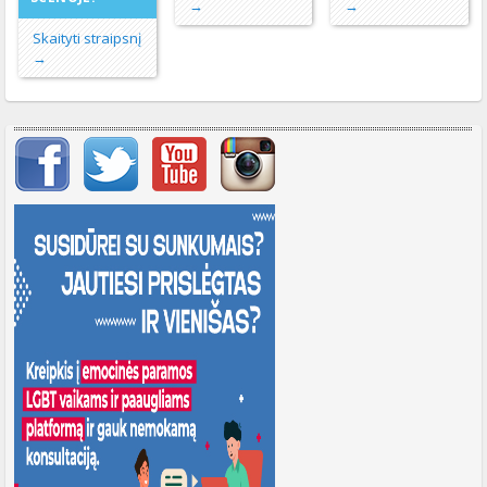
→
→
Skaityti straipsnį
→
Svarbių įrašų meniu