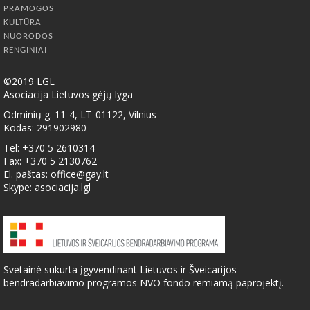
PRAMOGOS
KULTŪRA
NUORODOS
RENGINIAI
©2019 LGL
Asociacija Lietuvos gėjų lyga
Odminių g. 11-4, LT-01122, Vilnius
Kodas: 291902980
Tel: +370 5 2610314
Fax: +370 5 2130762
El. paštas:
office@gay.lt
Skype: asociacija.lgl
Svetainė sukurta įgyvendinant Lietuvos ir Šveicarijos
bendradarbiavimo programos NVO fondo remiamą paprojektį.