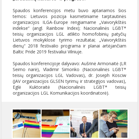
Spaudos konferencijos metu buvo aptariamos šios
temos: Lietuvos pozicija kasmetiniame tarptautinės
organizacijos ILGA-Europe rengiamame „Vaivorykštės
indekse“ (angl. Rainbow Index); Nacionalinės LGBT*
teisių organizacijos LGL atlikto homofobinių patyčių
Lietuvos mokyklose tyrimo rezultatai; „Vaivorykštės
dienų“ 2018 festivalio programa ir planai artėjančiam
Baltic Pride 2019 festivaliui Vilniuje.
Spaudos konferencijoje dalyvavo: Aušrinė Armonaitė (LR
Seimo narė), Vladimir Simonko (Nacionalinės LGBT*
teisių organizacijos LGL Vadovas), dr. Joseph Kosciw
(JAV organizacijos GLSEN tyrimų ir strategijos vadovas),
Eglė Kuktoraitė (Nacionalinės LGBT* teisių
organizacijos LGL Komunikacijos koordinatorė).