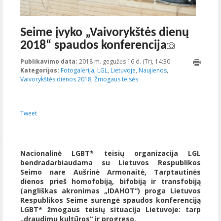
Seime įvyko „Vaivorykštės dienų
2018“ spaudos konferencija
Publikavimo data:
2018 m. gegužės 16 d. (Tr), 14:30
2018-05-
Kategorijos:
Fotogalerija
,
LGL
,
Lietuvoje
,
Naujienos
,
21T08:41:41+00:0
Vaivorykštės dienos 2018
,
Žmogaus teisės
Tweet
Nacionalinė LGBT* teisių organizacija LGL
bendradarbiaudama su Lietuvos Respublikos
Seimo nare Aušrinė Armonaitė, Tarptautinės
dienos prieš homofobiją, bifobiją ir transfobiją
(angliškas akronimas „IDAHOT“) proga Lietuvos
Respublikos Seime surengė spaudos konferenciją
LGBT* žmogaus teisių situacija Lietuvoje: tarp
„draudimų kultūros“ ir progreso.