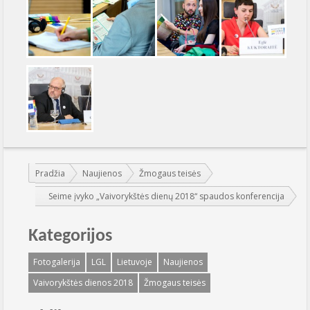
Jūs esate čia:
Pradžia
Naujienos
Žmogaus teisės
Seime įvyko „Vaivorykštės dienų 2018“ spaudos konferencija
Kategorijos
Fotogalerija
LGL
Lietuvoje
Naujienos
Vaivorykštės dienos 2018
Žmogaus teisės