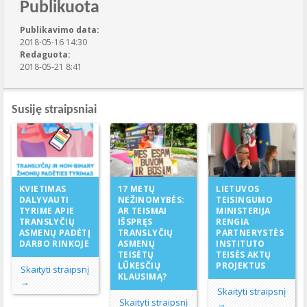
Publikuota
Publikavimo data:
2018-05-16 14:30
Redaguota:
2018-05-21 8:41
Susiję straipsniai
17 METŲ
KVIETIMAS
LIETUVOS
NEŽINOMYBĖS:
DALYVAUTI
TEISINGUMO
AR TEISMAI
TYRIME APIE
MINISTERIJA
IŠSPRĘS
TRANSLYČIŲ
RENGIA
TRANSLYČIŲ
ASMENŲ PADĖTĮ
PARTNERYSTĖS
ASMENŲ
DARBO RINKOJE
INSTITUTO
TEISĖTŲ
TEISĖS AKTŲ
LŪKESČIŲ
PROJEKTUS
Skaityti straipsnį
KLAUSIMĄ?
→
Skaityti straipsnį
Skaityti straipsnį
→