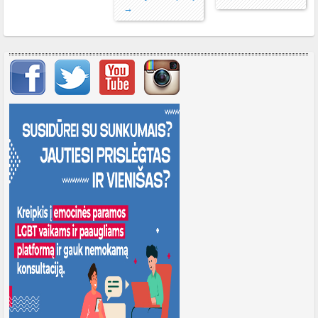
→
Svarbių įrašų meniu