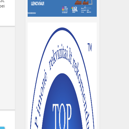
LGL
bei