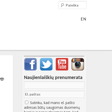
Paieška
EN
Svarbių įrašų meniu
Naujienlaiškių prenumerata
T16:20:54+00:00
Sutinku, kad mano el. pašto
adresas būtų saugomas duomenų