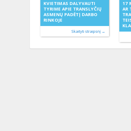
KVIETIMAS DALYVAUTI
17 
TYRIME APIE TRANSLYČIŲ
AR 
ASMENŲ PADĖTĮ DARBO
TR
RINKOJE
TEI
KL
Skaityti straipsnį →