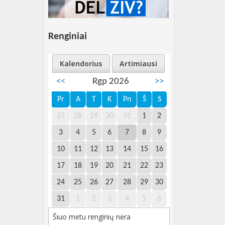
Renginiai
Kalendorius
Artimiausi
<<
Rgp 2026
>>
Pr
A
T
K
Pn
Š
S
27
28
29
30
31
1
2
3
4
5
6
7
8
9
10
11
12
13
14
15
16
17
18
19
20
21
22
23
24
25
26
27
28
29
30
31
1
2
3
4
5
6
Šiuo metu renginių nėra