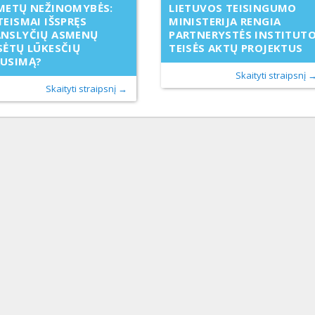
METŲ NEŽINOMYBĖS:
LIETUVOS TEISINGUMO
TEISMAI IŠSPRĘS
MINISTERIJA RENGIA
ANSLYČIŲ ASMENŲ
PARTNERYSTĖS INSTITUT
SĖTŲ LŪKESČIŲ
TEISĖS AKTŲ PROJEKTUS
AUSIMĄ?
Skaityti straipsnį 
Skaityti straipsnį →