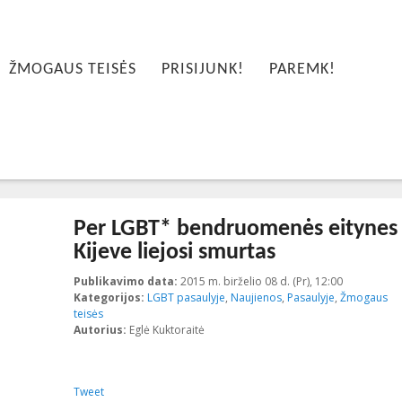
ŽMOGAUS TEISĖS
PRISIJUNK!
PAREMK!
Per LGBT* bendruomenės eitynes
Kijeve liejosi smurtas
Publikavimo data:
2015 m. birželio 08 d. (Pr), 12:00
2023-10-17
Kategorijos:
LGBT pasaulyje
,
Naujienos
,
Pasaulyje
,
Žmogaus
teisės
Autorius:
Eglė Kuktoraitė
Tweet