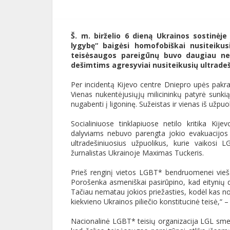
Š. m. birželio 6 dieną Ukrainos sostinė
lygybę“ baigėsi homofobiškai nusiteiku
teisėsaugos pareigūnų buvo daugiau nei 
dešimtims agresyviai nusiteikusių ultradeš
Per incidentą Kijevo centre Dniepro upės pakrant
Vienas nukentėjusiųjų milicininkų patyrė sunkią
nugabenti į ligoninę. Sužeistas ir vienas iš užpuol
Socialiniuose tinklapiuose netilo kritika Kije
dalyviams nebuvo parengta jokio evakuacijos p
ultradešiniuosius užpuolikus, kurie vaikosi 
žurnalistas Ukrainoje Maximas Tuckeris.
Prieš renginį vietos LGBT* bendruomenei vieša
Porošenka asmeniškai pasirūpino, kad eitynių d
Tačiau nematau jokios priežasties, kodėl kas nor
kiekvieno Ukrainos piliečio konstitucinė teisė,“ 
Nacionalinė LGBT* teisių organizacija LGL smer