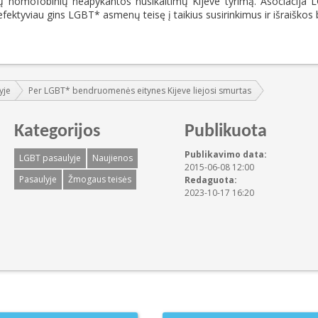
mų homofobinių neapykantos nusikaltimų Kijeve tyrimą. Asociacija 
je efektyviau gins LGBT* asmenų teisę į taikius susirinkimus ir išraiškos 
yje
Per LGBT* bendruomenės eitynes Kijeve liejosi smurtas
Kategorijos
Publikuota
Publikavimo data:
LGBT pasaulyje
Naujienos
2015-06-08 12:00
Pasaulyje
Žmogaus teisės
Redaguota:
2023-10-17 16:20