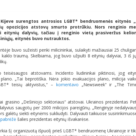
je Kijeve surengtos antrosios LGBT* bendruomenės eitynės 
sių opozicijos atstovų smurto protrūkiu. Nors renginio m
eitynių dalyvių, tačiau į renginio vietą prasiveržus keli
iniųjų, eitynės buvo nutrauktos.
ėje buvo sužeisti penki milicininkai, sulaikyti mažiausiai 25 chuligan
 kaklo traumą. Skelbiama, jog buvo užpulti 8 eitynių dalyviai, 3 iš j
ikų.
vo teisėsaugos atstovams. Incidento liudininkai piktinosi, jog eity
lano. „Tai beprotiška. Nėra jokio evakuacijos plano, milicija vaik
LGBT* teisių aktyvistus,“ –
komentavo
„Newsweek“ ir „The Time
i grasino „Dešiniojo sektoriaus“ atstovai. Ukrainos prezidentas Pe
alyvius saugotų per 2000 milicijos pareigūnų. „Renginyje nedalyvaus
s galėtų siekti eitynėms sukliudyti. Dalyvauti taikiuose susirinkimuos
–
pabrėžė
šalies prezidentas eitynių išvakarėse.
kia šį organizuotą išpuolį prieš LGBT* bendruomenę Ukrainoje ir tiki