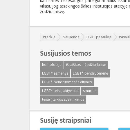
kad šalies teisėsaugos pareigūnai atliks išsa
viliasi, jog atsakingos šalies institucijos ateity
žodžio laisvę.
Jūs esate čia:
Pradžia
Naujienos
LGBT pasaulyje
Pasaul
Susijusios temos
homofobija
išraiškos ir žodžio laisvė
LGBT* asmenys
LGBT* bendruomenė
LGBT* bendruomenės eitynės
LGBT* teisių aktyvistai
smurtas
teisė į taikius susirinkimus
Susiję straipsniai