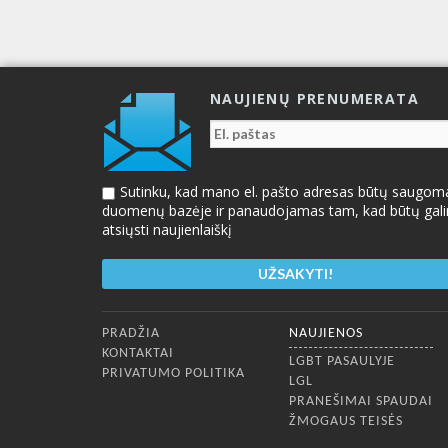
NAUJIENŲ PRENUMERATA
Sutinku, kad mano el. pašto adresas būtų saugom
duomenų bazėje ir panaudojamas tam, kad būtų gal
atsiųsti naujienlaiškį
Apatinis meniu
PRADŽIA
NAUJIENOS
KONTAKTAI
LGBT PASAULYJE
PRIVATUMO POLITIKA
LGL
PRANEŠIMAI SPAUDAI
ŽMOGAUS TEISĖS