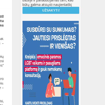
bazėje ir panaudojamas tam, kad
būtų galima atsiųsti naujienlaiškį
„Už
etu
oms
ai.
ų –
nių
osi
s“
tro
iu.
e –
si,