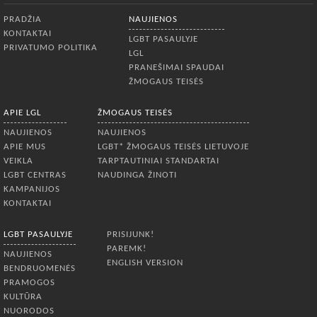
Apatinis meniu
PRADŽIA
NAUJIENOS
KONTAKTAI
LGBT PASAULYJE
PRIVATUMO POLITIKA
LGL
PRANEŠIMAI SPAUDAI
ŽMOGAUS TEISĖS
APIE LGL
ŽMOGAUS TEISĖS
NAUJIENOS
NAUJIENOS
APIE MUS
LGBT* ŽMOGAUS TEISĖS LIETUVOJE
VEIKLA
TARPTAUTINIAI STANDARTAI
LGBT CENTRAS
NAUDINGA ŽINOTI
KAMPANIJOS
KONTAKTAI
LGBT PASAULYJE
PRISIJUNK!
PAREMK!
NAUJIENOS
ENGLISH VERSION
BENDRUOMENĖS
PRAMOGOS
KULTŪRA
NUORODOS