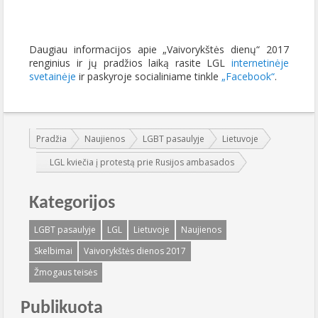
Daugiau informacijos apie „Vaivorykštės dienų“ 2017
renginius ir jų pradžios laiką rasite LGL
internetinėje
svetainėje
ir paskyroje socialiniame tinkle
„Facebook“
.
Jūs esate čia:
Pradžia
Naujienos
LGBT pasaulyje
Lietuvoje
LGL kviečia į protestą prie Rusijos ambasados
Kategorijos
LGBT pasaulyje
LGL
Lietuvoje
Naujienos
Skelbimai
Vaivorykštės dienos 2017
Žmogaus teisės
Publikuota