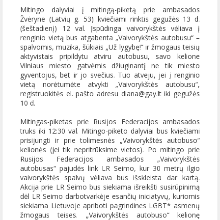
Mitingo dalyviai į mitingą-piketą prie ambasados
Žvėryne (Latvių g. 53) kviečiami rinktis gegužės
13 d.
(šeštadienį) 12 val. Įspūdinga vaivorykštės vėliava į
renginio vietą bus atgabenta „Vaivorykštės autobusu“ –
spalvomis, muzika, šūkiais „Už lygybę!” ir žmogaus teisių
aktyvistais pripildytu atviru autobusu, savo kelione
Vilniaus miesto gatvėmis džiuginantį ne tik miesto
gyventojus, bet ir jo svečius. Tuo atveju, jei į renginio
vietą norėtumėte atvykti „Vaivorykštės autobusu“,
registruokitės el. pašto adresu diana@gay.lt iki gegužės
10 d.
Mitingas-piketas prie Rusijos Federacijos ambasados
truks iki 12:30 val. Mitingo-piketo dalyviai bus kviečiami
prisijungti ir prie tolimesnės „Vaivorykštės autobuso“
kelionės (jei tik nepritrūksime vietos). Po mitingo prie
Rusijos Federacijos ambasados „Vaivorykštės
autobusas“ pajudės link LR Seimo, kur 30 metrų ilgio
vaivorykštės spalvų vėliava bus išskleista dar kartą.
Akcija prie LR Seimo bus siekiama išreikšti susirūpinimą
dėl LR Seimo darbotvarkėje esančių iniciatyvų, kuriomis
siekiama Lietuvoje apriboti pagrindines LGBT* asmenų
žmogaus teises. „Vaivorykštės autobuso“ kelionę