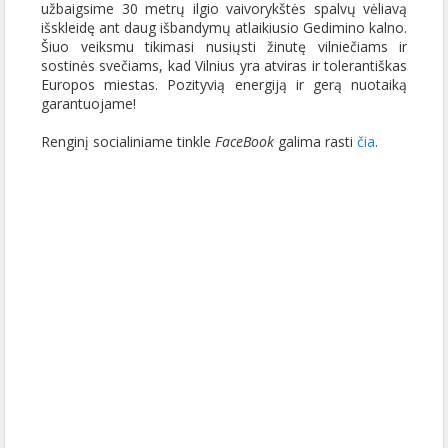
užbaigsime 30 metrų ilgio vaivorykštės spalvų vėliavą
išskleidę ant daug išbandymų atlaikiusio Gedimino kalno.
Šiuo veiksmu tikimasi nusiųsti žinutę vilniečiams ir
sostinės svečiams, kad Vilnius yra atviras ir tolerantiškas
Europos miestas. Pozityvią energiją ir gerą nuotaiką
garantuojame!
Renginį socialiniame tinkle
FaceBook
galima rasti
čia
.