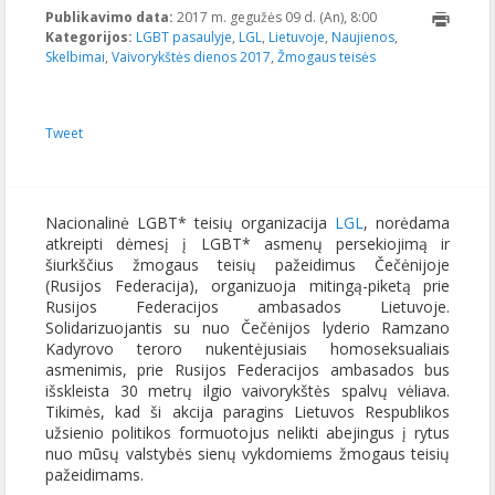
Publikavimo data:
2017 m. gegužės 09 d. (An), 8:00
2017-05-
Kategorijos:
LGBT pasaulyje
,
LGL
,
Lietuvoje
,
Naujienos
08T13:31:11+00:00
,
Skelbimai
,
Vaivorykštės dienos 2017
,
Žmogaus teisės
Tweet
Nacionalinė LGBT* teisių organizacija
LGL
, norėdama
atkreipti dėmesį į LGBT* asmenų persekiojimą ir
šiurkščius žmogaus teisių pažeidimus Čečėnijoje
(Rusijos Federacija), organizuoja mitingą-piketą prie
Rusijos Federacijos ambasados Lietuvoje.
Solidarizuojantis su nuo Čečėnijos lyderio Ramzano
Kadyrovo teroro nukentėjusiais homoseksualiais
asmenimis, prie Rusijos Federacijos ambasados bus
išskleista 30 metrų ilgio vaivorykštės spalvų vėliava.
Tikimės, kad ši akcija paragins Lietuvos Respublikos
užsienio politikos formuotojus nelikti abejingus į rytus
nuo mūsų valstybės sienų vykdomiems žmogaus teisių
pažeidimams.