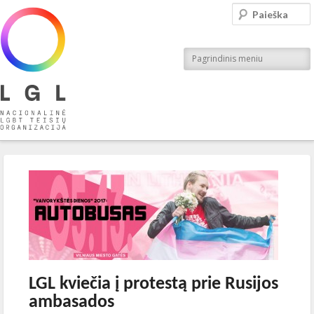
LGL
Paieška
Nacionalinė LGBT teisių organizacija
Pagrindinis meniu
Įrašo navigacija
←
Ankstesnis
Kitas
→
LGL kviečia į protestą prie Rusijos
ambasados