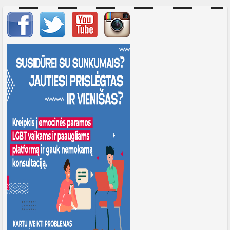
Svarbių įrašų meniu