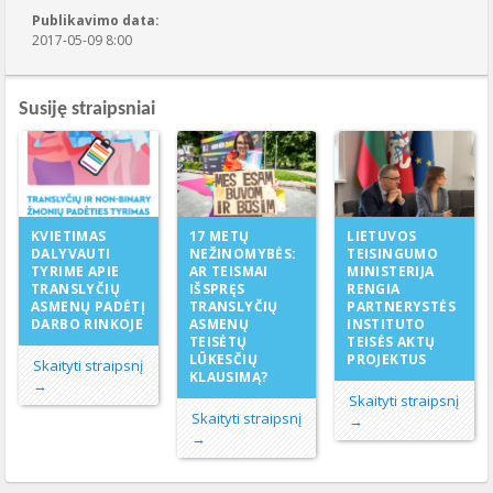
Publikavimo data:
2017-05-09 8:00
Susiję straipsniai
17 METŲ
KVIETIMAS
LIETUVOS
NEŽINOMYBĖS:
DALYVAUTI
TEISINGUMO
AR TEISMAI
TYRIME APIE
MINISTERIJA
IŠSPRĘS
TRANSLYČIŲ
RENGIA
TRANSLYČIŲ
ASMENŲ PADĖTĮ
PARTNERYSTĖS
ASMENŲ
DARBO RINKOJE
INSTITUTO
TEISĖTŲ
TEISĖS AKTŲ
LŪKESČIŲ
PROJEKTUS
Skaityti straipsnį
KLAUSIMĄ?
→
Skaityti straipsnį
Skaityti straipsnį
→
→