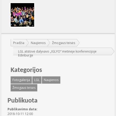
Jūs esate čia:
Pradžia
Naujienos
Žmogaus teisės
LGL atstovė dalyvavo „IGLYO“ metinėje konferencijoje
Edinburge
Kategorijos
Fotogalerija
LGL
Naujienos
Žmogaus teisės
Publikuota
Publikavimo data:
2018-10-11 12:00