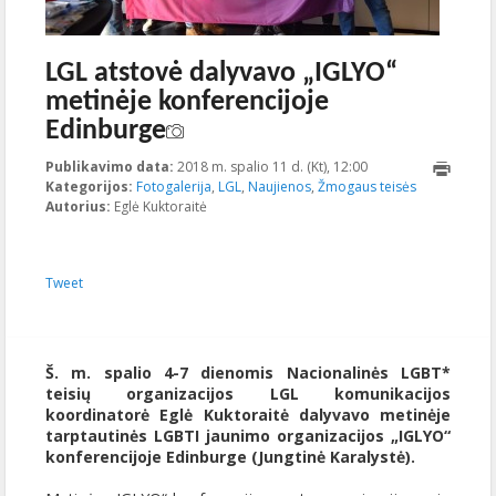
LGL atstovė dalyvavo „IGLYO“
metinėje konferencijoje
Edinburge
Publikavimo data:
2018 m. spalio 11 d. (Kt), 12:00
2018-10-
Kategorijos:
Fotogalerija
,
LGL
,
Naujienos
,
Žmogaus teisės
11T12:23:04+00:00
Autorius:
Eglė Kuktoraitė
Tweet
Š. m. spalio 4-7 dienomis Nacionalinės LGBT*
teisių organizacijos LGL komunikacijos
koordinatorė Eglė Kuktoraitė dalyvavo metinėje
tarptautinės LGBTI jaunimo organizacijos „IGLYO“
konferencijoje Edinburge (Jungtinė Karalystė).