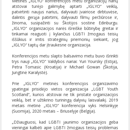
Metinės „IGLYO“ konferencijos metu organizacijų narių
atstovai turėjo galimybę aptarti „IGLYO“ veiklą,
patvirtinti naujus narius, dalyvauti įvairiose dirbtuvėse,
dalintis gerąja patirtimi, dalyvauti filmų peržiūrose ir,
žinoma, susipažinti su Škotijos sostine Edinburgu.
„IGLYO“ organizacijos narės išreiškė būtinybę greitai ir
tinkamai reaguoti į kylančius LGBTI žmogaus teisių
iššūkius ir imtis strateginių priemonių siekiant, jog
„IGLYO“ taptų dar įtraukesne organizacija.
Konferencijos metu slapto balsavimo metu buvo išrinkti
trys nauji „IGLYO“ Valdybos nariai: Yuri Yoursky (Estija),
Petra Tomasic (Kroatija) ir Michael Gowan (Škotija,
Jungtinė Karalystė).
Prie „IGLYO“ metinės konferencijos organizavimo
ypatingai prisidėjo vietos organizacija „LGBT Youth
Scotland“, kurios atstovai ne tik pristatė organizacijos
veiklą, bet ir užtikrino turiningą dalyvių laisvalaikį. 2019
metais metinė „IGLYO“ konferencija vyks Helsinkyje
(Suomija), 2020 metais – Briuselyje (Belgija).
„Džiaugiuosi, kad LGBTI jaunimo organizacijos geba
vieningai kalbėti apie LGBTI žmogaus teisių problemas