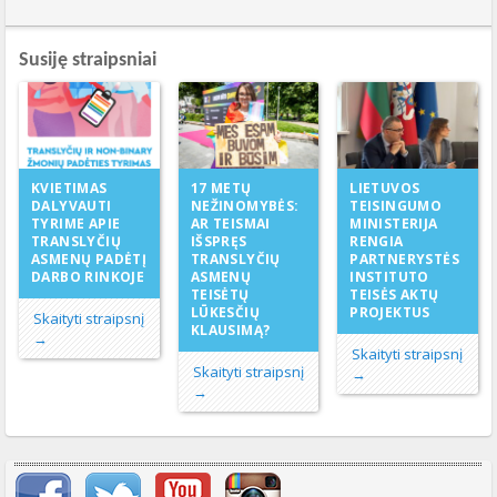
Susiję straipsniai
17 METŲ
KVIETIMAS
LIETUVOS
NEŽINOMYBĖS:
DALYVAUTI
TEISINGUMO
AR TEISMAI
TYRIME APIE
MINISTERIJA
IŠSPRĘS
TRANSLYČIŲ
RENGIA
TRANSLYČIŲ
ASMENŲ PADĖTĮ
PARTNERYSTĖS
ASMENŲ
DARBO RINKOJE
INSTITUTO
TEISĖTŲ
TEISĖS AKTŲ
LŪKESČIŲ
PROJEKTUS
Skaityti straipsnį
KLAUSIMĄ?
→
Skaityti straipsnį
Skaityti straipsnį
→
→
Svarbių įrašų meniu