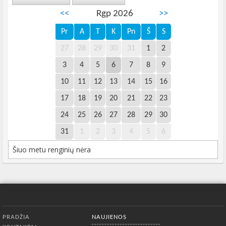
<<
Rgp 2026
>>
Pr
A
T
K
Pn
Š
S
27
28
29
30
31
1
2
3
4
5
6
7
8
9
10
11
12
13
14
15
16
17
18
19
20
21
22
23
24
25
26
27
28
29
30
31
1
2
3
4
5
6
Šiuo metu renginių nėra
Apatinis meniu
PRADŽIA
NAUJIENOS