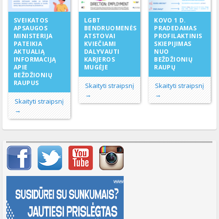
LGBT
SVEIKATOS
KOVO 1 D.
BENDRUOMENĖS
APSAUGOS
PRADEDAMAS
ATSTOVAI
MINISTERIJA
PROFILAKTINIS
KVIEČIAMI
PATEIKIA
SKIEPIJIMAS
DALYVAUTI
AKTUALIĄ
NUO
KARJEROS
INFORMACIJĄ
BEŽDŽIONIŲ
MUGĖJE
APIE
RAUPŲ
BEŽDŽIONIŲ
RAUPUS
Skaityti straipsnį
Skaityti straipsnį
→
→
Skaityti straipsnį
→
Svarbių įrašų meniu