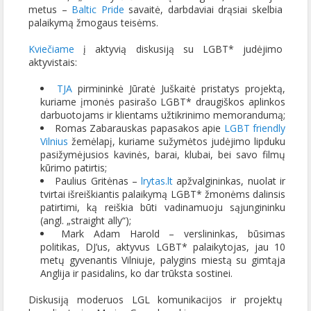
metus –
Baltic Pride
savaitė, darbdaviai drąsiai skelbia
palaikymą žmogaus teisėms.
Kviečiame
į aktyvią diskusiją su LGBT* judėjimo
aktyvistais:
TJA
pirmininkė Jūratė Juškaitė pristatys projektą,
kuriame įmonės pasirašo LGBT* draugiškos aplinkos
darbuotojams ir klientams užtikrinimo memorandumą;
Romas Zabarauskas papasakos apie
LGBT friendly
Vilnius
žemėlapį, kuriame sužymėtos judėjimo lipduku
pasižymėjusios kavinės, barai, klubai, bei savo filmų
kūrimo patirtis;
Paulius Gritėnas –
lrytas.lt
apžvalgininkas, nuolat ir
tvirtai išreiškiantis palaikymą LGBT* žmonėms dalinsis
patirtimi, ką reiškia būti vadinamuoju sąjungininku
(angl. „straight ally“);
Mark Adam Harold – verslininkas, būsimas
politikas, DJ’us, aktyvus LGBT* palaikytojas, jau 10
metų gyvenantis Vilniuje, palygins miestą su gimtąja
Anglija ir pasidalins, ko dar trūksta sostinei.
Diskusiją moderuos LGL komunikacijos ir projektų