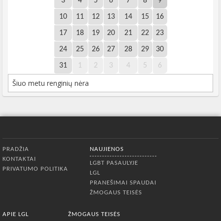
3
4
5
6
7
8
9
10
11
12
13
14
15
16
17
18
19
20
21
22
23
24
25
26
27
28
29
30
31
1
2
3
4
5
6
Šiuo metu renginių nėra
Apatinis meniu
PRADŽIA
NAUJIENOS
KONTAKTAI
LGBT PASAULYJE
PRIVATUMO POLITIKA
LGL
PRANEŠIMAI SPAUDAI
ŽMOGAUS TEISĖS
APIE LGL
ŽMOGAUS TEISĖS