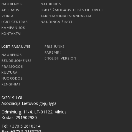
NAUJIENOS
NAUJIENOS
APIE MUS
LGBT* ŽMOGAUS TEISĖS LIETUVOJE
VEIKLA
TARPTAUTINIAI STANDARTAI
LGBT CENTRAS
NAUDINGA ŽINOTI
KAMPANIJOS
KONTAKTAI
LGBT PASAULYJE
PRISIJUNK!
PAREMK!
NAUJIENOS
ENGLISH VERSION
BENDRUOMENĖS
PRAMOGOS
KULTŪRA
NUORODOS
RENGINIAI
©2019 LGL
Asociacija Lietuvos gėjų lyga
Odminių g. 11-4, LT-01122, Vilnius
Kodas: 291902980
Tel: +370 5 2610314
Fax: +370 5 2130762