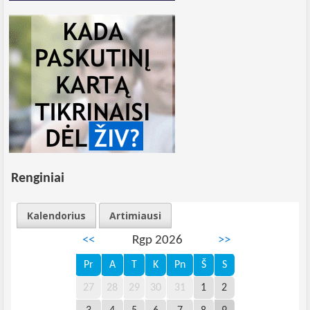
Renginiai
Kalendorius
Artimiausi
<<
Rgp 2026
>>
Pr
A
T
K
Pn
Š
S
27
28
29
30
31
1
2