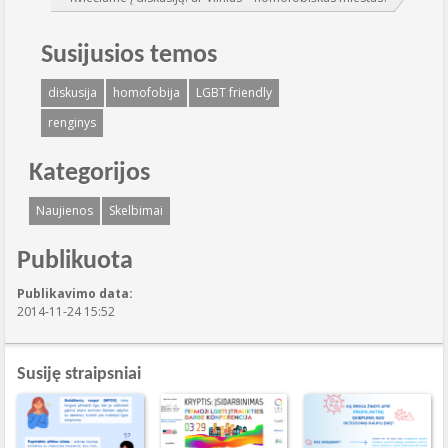
Susijusios temos
diskusija
homofobija
LGBT friendly
renginys
Kategorijos
Naujienos
Skelbimai
Publikuota
Publikavimo data:
2014-11-24 15:52
Susiję straipsniai