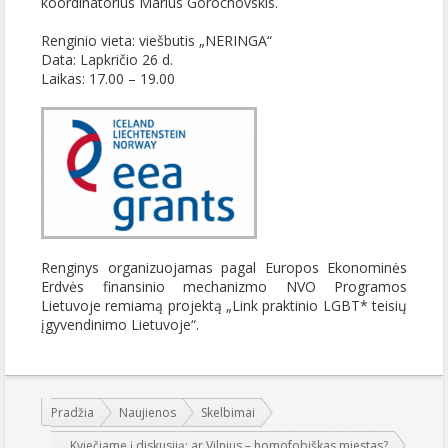
koordinatorius Marius Gorochovskis.
Renginio vieta: viešbutis „NERINGA“
Data: Lapkričio 26 d.
Laikas: 17.00 – 19.00
Renginys organizuojamas pagal Europos Ekonominės
Erdvės finansinio mechanizmo NVO Programos
Lietuvoje remiamą projektą „Link praktinio LGBT* teisių
įgyvendinimo Lietuvoje“.
Jūs esate čia:
Pradžia
Naujienos
Skelbimai
Kviečiame į diskusiją: ar Vilnius – homofobiškas miestas?