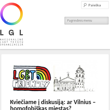
LGL
Paieška
Nacionalinė LGBT teisių organizacija
Pagrindinis meniu
Įrašo navigacija
←
Ankstesnis
Kitas
→
Kviečiame į diskusiją: ar Vilnius –
homofobiškas miestas?