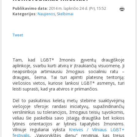
Publikavimo data:
2014 m. lapkričio 24 d. (Pr), 15:52
2014-11-
Kategorijos:
Naujienos
,
Skelbimai
25T10:20:31+00:0
Tweet
Tam, kad LGBT* žmonės gyventų draugiškoje
aplinkoje, svarbu kurti atvirą ir įtraukiančią visuomenę. Ji
neapsiriboja artimiausiu žmogaus socialiniu ratu –
draugais, šeima. Tai turi apimti platesnę teritoriją:
viešosios vietos, kuriose lankosi LGBT* asmenys, turi
leisti suprasti, kad yra atviros ir priimančios.
Dėl to paskutinius keletą metų stebime suaktyvėjimą
viešojoje sferoje: randasi iniciatyvų, supažindinančių
verslininkus su tolerancijos, žmogaus teisių sąvokomis,
vėliau šie paskelbia savo įstaigą draugiška bet kokios
lytinės orientacijos ar lytinės tapatybės žmonėms.
Vilniuje reguliariai vyksta
Kreivės / Vilniaus LGBT+
festivalis
, „Vaivorykštės dienų“ renginiai, kas trejus