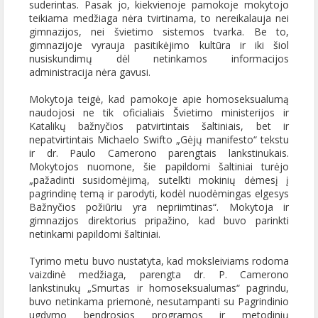
suderintas. Pasak jo, kiekvienoje pamokoje mokytojo
teikiama medžiaga nėra tvirtinama, to nereikalauja nei
gimnazijos, nei švietimo sistemos tvarka. Be to,
gimnazijoje vyrauja pasitikėjimo kultūra ir iki šiol
nusiskundimų dėl netinkamos informacijos
administracija nėra gavusi.
Mokytoja teigė, kad pamokoje apie homoseksualumą
naudojosi ne tik oficialiais Švietimo ministerijos ir
Katalikų bažnyčios patvirtintais šaltiniais, bet ir
nepatvirtintais Michaelo Swifto „Gėjų manifesto“ tekstu
ir dr. Paulo Camerono parengtais lankstinukais.
Mokytojos nuomone, šie papildomi šaltiniai turėjo
„pažadinti susidomėjimą, sutelkti mokinių dėmesį į
pagrindinę temą ir parodyti, kodėl nuodėmingas elgesys
Bažnyčios požiūriu yra nepriimtinas“. Mokytoja ir
gimnazijos direktorius pripažino, kad buvo parinkti
netinkami papildomi šaltiniai.
Tyrimo metu buvo nustatyta, kad moksleiviams rodoma
vaizdinė medžiaga, parengta dr. P. Camerono
lankstinukų „Smurtas ir homoseksualumas“ pagrindu,
buvo netinkama priemonė, nesutampanti su Pagrindinio
ugdymo bendrosios programos ir metodinių