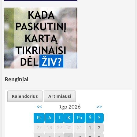
Renginiai
Kalendorius
Artimiausi
<<
Rgp 2026
>>
Pr
A
T
K
Pn
Š
S
27
28
29
30
31
1
2