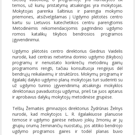
temos, už kurių pristatymą atsakingas yra mokytojas.
Mokytojas parenka šaltinius ir parengia mokymo
priemones, atsižvelgdamas į Ugdymo plėtotės centro
kartu su Lietuvos katechetikos centru parengtomis
Metodinėmis rekomendacijomis pagrindinio ugdymo
romos katalikų tikybos bendrosios programos
įgyvendinimui.
Ugdymo plėtotės centro direktorius Giedrius Vaidelis
nurodė, kad centras netvirtina dorinio ugdymo (tikybos)
programų ir nenustato konkrečių metodinių gairių
programoms rengti, tačiau konsultuoja rengėjus dėl
bendrųjų reikalavimų ir struktūros. Mokymų programą ir
ilgalaikį dalyko ugdymo planą mokytojas turi suderinti su
už ugdymo turinio įgyvendinimą atsakingu mokyklos
direktoriaus pavaduotoju ugdymui, prieš tai juos aptarus
ir aprobavus dalykų mokytojų metodinėse grupėse.
Telšių Žemaitės gimnazijos direktorius Žydrūnas Želnys
nurodė, kad mokytojos L. R. ilgalaikiuose planuose
temose ir ugdymo gairėse nebuvo jokių žmonių ar jų
grupių orumą žeminančių nuostatų, jos atitiko bendrojo
ugdymo programos gaires ir todėl planas buvo