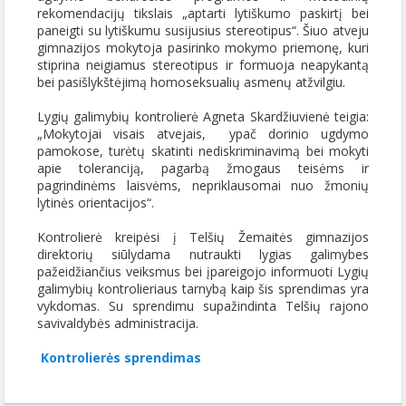
rekomendacijų tikslais „aptarti lytiškumo paskirtį bei
paneigti su lytiškumu susijusius stereotipus“. Šiuo atveju
gimnazijos mokytoja pasirinko mokymo priemonę, kuri
stiprina neigiamus stereotipus ir formuoja neapykantą
bei pasišlykštėjimą homoseksualių asmenų atžvilgiu.
Lygių galimybių kontrolierė Agneta Skardžiuvienė teigia:
„Mokytojai visais atvejais, ypač dorinio ugdymo
pamokose, turėtų skatinti nediskriminavimą bei mokyti
apie toleranciją, pagarbą žmogaus teisėms ir
pagrindinėms laisvėms, nepriklausomai nuo žmonių
lytinės orientacijos“.
Kontrolierė kreipėsi į Telšių Žemaitės gimnazijos
direktorių siūlydama nutraukti lygias galimybes
pažeidžiančius veiksmus bei įpareigojo informuoti Lygių
galimybių kontrolieriaus tarnybą kaip šis sprendimas yra
vykdomas. Su sprendimu supažindinta Telšių rajono
savivaldybės administracija.
Kontrolierės sprendimas