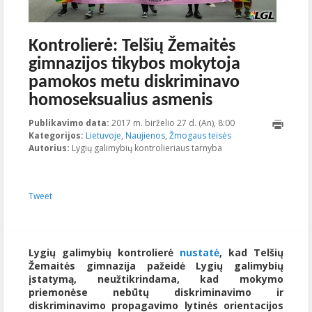
Kontrolierė: Telšių Žemaitės
gimnazijos tikybos mokytoja
pamokos metu diskriminavo
homoseksualius asmenis
Publikavimo data:
2017 m. birželio 27 d. (An), 8:00
2023-10-
Kategorijos:
Lietuvoje
,
Naujienos
,
Žmogaus teisės
19T16:56:38+00:00
Autorius:
Lygių galimybių kontrolieriaus tarnyba
Tweet
Lygių galimybių kontrolierė
nustatė
, kad Telšių
Žemaitės gimnazija pažeidė Lygių galimybių
įstatymą, neužtikrindama, kad mokymo
priemonėse nebūtų diskriminavimo ir
diskriminavimo propagavimo lytinės orientacijos