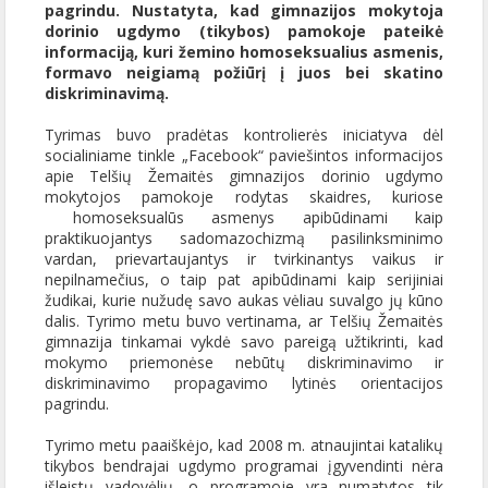
pagrindu. Nustatyta, kad gimnazijos mokytoja
dorinio ugdymo (tikybos) pamokoje pateikė
informaciją, kuri žemino homoseksualius asmenis,
formavo neigiamą požiūrį į juos bei skatino
diskriminavimą.
Tyrimas buvo pradėtas kontrolierės iniciatyva dėl
socialiniame tinkle „Facebook“ paviešintos informacijos
apie Telšių Žemaitės gimnazijos dorinio ugdymo
mokytojos pamokoje rodytas skaidres, kuriose
homoseksualūs asmenys apibūdinami kaip
praktikuojantys sadomazochizmą pasilinksminimo
vardan, prievartaujantys ir tvirkinantys vaikus ir
nepilnamečius, o taip pat apibūdinami kaip serijiniai
žudikai, kurie nužudę savo aukas vėliau suvalgo jų kūno
dalis. Tyrimo metu buvo vertinama, ar Telšių Žemaitės
gimnazija tinkamai vykdė savo pareigą užtikrinti, kad
mokymo priemonėse nebūtų diskriminavimo ir
diskriminavimo propagavimo lytinės orientacijos
pagrindu.
Tyrimo metu paaiškėjo, kad 2008 m. atnaujintai katalikų
tikybos bendrajai ugdymo programai įgyvendinti nėra
išleistų vadovėlių, o programoje yra numatytos tik