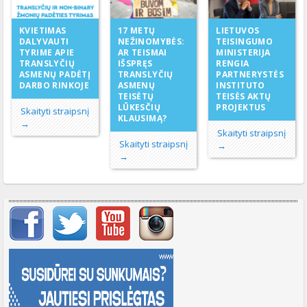
17 METŲ
KVIETIMAS
LIETUVOS
NEŽINOMYBĖS:
DALYVAUTI
TEISINGUMO
AR TEISMAI
TYRIME APIE
MINISTERIJA
IŠSPRĘS
TRANSLYČIŲ
RENGIA
TRANSLYČIŲ
ASMENŲ PADĖTĮ
PARTNERYSTĖS
ASMENŲ
DARBO RINKOJE
INSTITUTO
TEISĖTŲ
TEISĖS AKTŲ
LŪKESČIŲ
PROJEKTUS
Skaityti straipsnį
KLAUSIMĄ?
→
Skaityti straipsnį
Skaityti straipsnį
→
→
Svarbių įrašų meniu