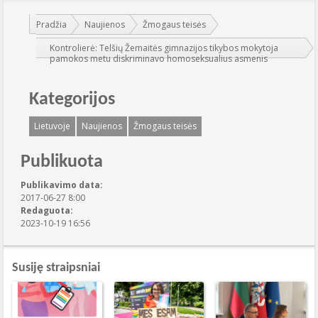
Jūs esate čia:
Pradžia
Naujienos
Žmogaus teisės
Kontrolierė: Telšių Žemaitės gimnazijos tikybos mokytoja
pamokos metu diskriminavo homoseksualius asmenis
Kategorijos
Lietuvoje
Naujienos
Žmogaus teisės
Publikuota
Publikavimo data:
2017-06-27 8:00
Redaguota:
2023-10-19 16:56
Susiję straipsniai