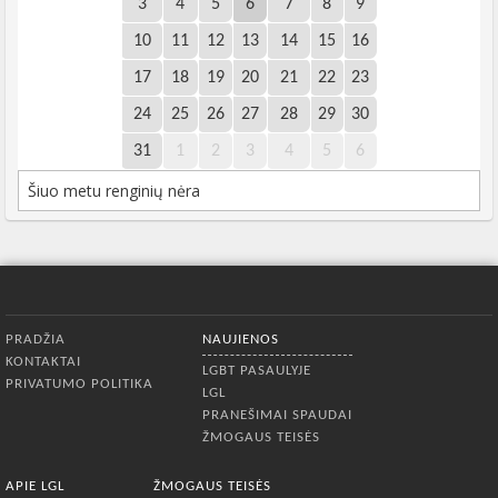
3
4
5
6
7
8
9
10
11
12
13
14
15
16
17
18
19
20
21
22
23
24
25
26
27
28
29
30
31
1
2
3
4
5
6
Šiuo metu renginių nėra
Apatinis meniu
PRADŽIA
NAUJIENOS
KONTAKTAI
LGBT PASAULYJE
PRIVATUMO POLITIKA
LGL
PRANEŠIMAI SPAUDAI
ŽMOGAUS TEISĖS
APIE LGL
ŽMOGAUS TEISĖS