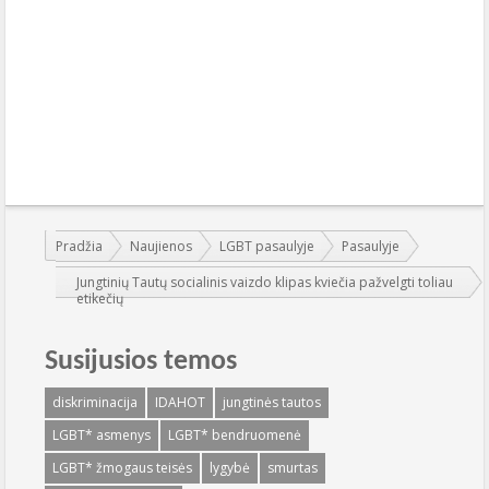
Jūs esate čia:
Pradžia
Naujienos
LGBT pasaulyje
Pasaulyje
Jungtinių Tautų socialinis vaizdo klipas kviečia pažvelgti toliau
etikečių
Susijusios temos
diskriminacija
IDAHOT
jungtinės tautos
LGBT* asmenys
LGBT* bendruomenė
LGBT* žmogaus teisės
lygybė
smurtas