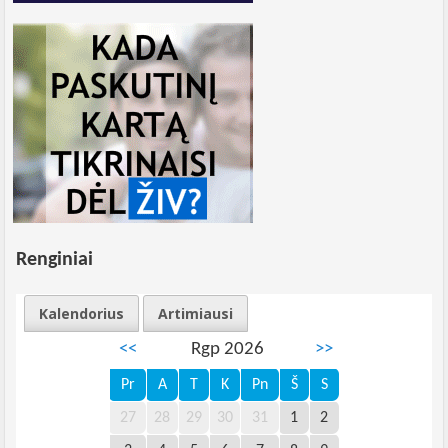
Renginiai
Kalendorius
Artimiausi
<<
Rgp 2026
>>
Pr
A
T
K
Pn
Š
S
27
28
29
30
31
1
2