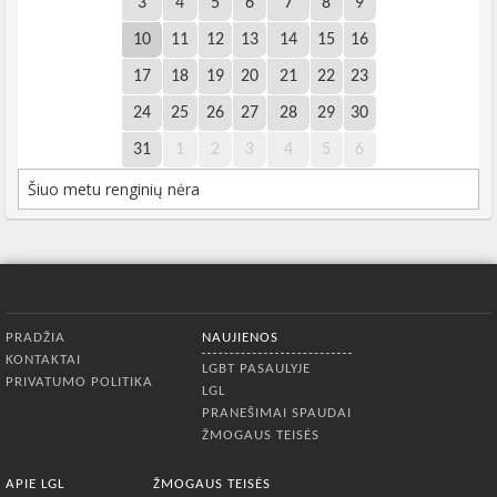
3
4
5
6
7
8
9
10
11
12
13
14
15
16
17
18
19
20
21
22
23
24
25
26
27
28
29
30
31
1
2
3
4
5
6
Šiuo metu renginių nėra
Apatinis meniu
PRADŽIA
NAUJIENOS
KONTAKTAI
LGBT PASAULYJE
PRIVATUMO POLITIKA
LGL
PRANEŠIMAI SPAUDAI
ŽMOGAUS TEISĖS
APIE LGL
ŽMOGAUS TEISĖS