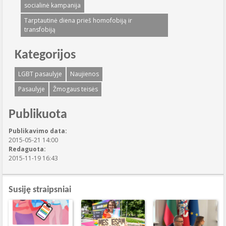
socialinė kampanija
Tarptautinė diena prieš homofobiją ir
transfobiją
Kategorijos
LGBT pasaulyje
Naujienos
Pasaulyje
Žmogaus teisės
Publikuota
Publikavimo data:
2015-05-21 14:00
Redaguota:
2015-11-19 16:43
Susiję straipsniai