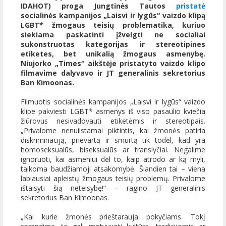
IDAHOT) proga Jungtinės Tautos
pristatė
socialinės kampanijos „Laisvi ir lygūs“ vaizdo klipą
LGBT* žmogaus teisių problematika, kuriuo
siekiama paskatinti įžvelgti ne socialiai
sukonstruotas kategorijas ir stereotipines
etiketes, bet unikalią žmogaus asmenybę.
Niujorko „Times“ aikštėje pristatyto vaizdo klipo
filmavime dalyvavo ir JT generalinis sekretorius
Ban Kimoonas.
Filmuotis socialinės kampanijos „Laisvi ir lygūs“ vaizdo
klipe pakviesti LGBT* asmenys iš viso pasaulio kviečia
žiūrovus nesivadovauti etiketėmis ir stereotipais.
„Privalome nenuilstamai piktintis, kai žmonės patiria
diskriminaciją, prievartą ir smurtą tik todėl, kad yra
homoseksualūs, biseksualūs ar translyčiai. Negalime
ignoruoti, kai asmeniui dėl to, kaip atrodo ar ką myli,
taikoma baudžiamoji atsakomybė. Šiandien tai – viena
labiausiai apleistų žmogaus teisių problemų. Privalome
ištaisyti šią neteisybę!“ – ragino JT generalinis
sekretorius Ban Kimoonas.
„Kai kurie žmonės prieštarauja pokyčiams. Tokį