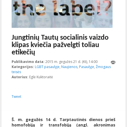
Jungtinių Tautų socialinis vaizdo
klipas kviečia pažvelgti toliau
etikečių
Publikavimo data:
2015 m. gegužės 21 d. (Kt), 14:00
2015-11-
Kategorijos:
LGBT pasaulyje
,
Naujienos
,
Pasaulyje
,
Žmogaus
19T16:43:39+00:0
teisės
Autorius:
Eglė Kuktoraitė
Tweet
Š. m. gegužės 14 d. Tarptautinės dienos prieš
homofobiją ir transfobiją (angl. akronimas