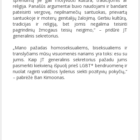
sprendimą jie gali motyvuoti kultūra, tradicijomis ar
religija. Panašūs argumentai buvo naudojami ir bandant
pateisinti vergovę, nepilnamečių santuokas, prievartą
santuokoje ir moterų genitalijų žalojimą. Gerbiu kultūrą,
tradicijas ir religiją, bet jomis negalima teisinti
pagrindinių žmogaus teisių neigimo,“ – pridūrė JT
generalinis sekretorius.
„Mano pažadas homoseksualiems, biseksualiems ir
translyčiams mūsų visuomenės nariams yra toks: esu su
jumis. Kaip JT generalinis sekretorius pažadu jums
pasmerkti kiekvieną išpuolį prieš LGBT* bendruomenę ir
nuolat raginti valdžios lyderius siekti pozityvių pokyčių,“
– pabrėžė Ban Kimoonas.