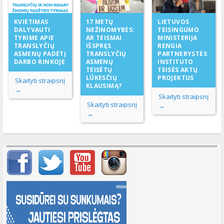
17 METŲ
KVIETIMAS
LIETUVOS
NEŽINOMYBĖS:
DALYVAUTI
TEISINGUMO
AR TEISMAI
TYRIME APIE
MINISTERIJA
IŠSPRĘS
TRANSLYČIŲ
RENGIA
TRANSLYČIŲ
ASMENŲ PADĖTĮ
PARTNERYSTĖS
ASMENŲ
DARBO RINKOJE
INSTITUTO
TEISĖTŲ
TEISĖS AKTŲ
LŪKESČIŲ
PROJEKTUS
Skaityti straipsnį
KLAUSIMĄ?
→
Skaityti straipsnį
Skaityti straipsnį
→
→
Svarbių įrašų meniu